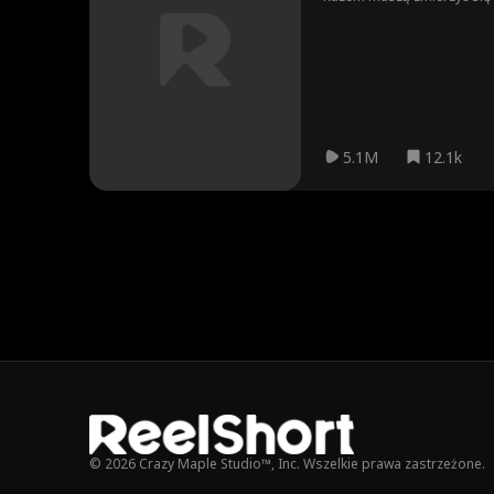
5.1M
12.1k
© 2026 Crazy Maple Studio™, Inc. Wszelkie prawa zastrzeżone.