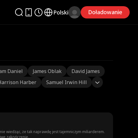
Doładowanie
Polski
am Daniel
James Oblak
David James
Harrison Harber
Samuel Irwin Hill
nie wiedząc, że tak naprawdę jest tajemniczym miliarderem.
liwe zakończenie.