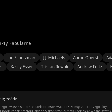
nkty Fabularne
Ian Schutzman
J.J. Michaels
Aaron Oberst
Ad
zi
Kasey Esser
Tristan Rewald
Andrew Fultz
się zgódź
go i własną siostrę, Victoria Branson wychodzi za mąż za Teddy’ego Lloyda, 
 podłą rodziną Victorii, aby odzyskać firmę jej matki i odnaleźć własne szczęś