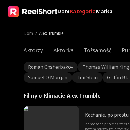
Dom
Kategoria
Marka
Dom
/
Alex Trumble
Aktorzy
Aktorka
Tożsamość
Pu
Roman Chsherbakov
Thomas William King
Samuel O Morgan
Tim Stein
Griffin Bla
Filmy o Klimacie Alex Trumble
Kochanie, po prostu 
Zdradzona przez narzeczone
Razem muszą zmierzyć się z