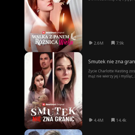
podczas gdy Austin ukrywa
2.6M
7.9k
Smutek nie zna gran
Życie Charlotte Hasting zo
mąż nie wierzy jej i myśląc,
4.4M
14.4k