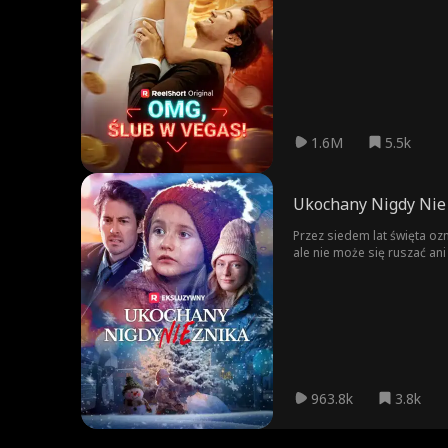
1.6M
5.5k
Ukochany Nigdy Nie
Przez siedem lat święta ozn
ale nie może się ruszać an
963.8k
3.8k