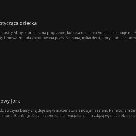
tycząca dziecka
siostry Abby, która jest na pogrzebie, kobieta o imieniu Amelia akceptuje mał
. Umowa została zainicjowana przez Nathana, miliardera, który stara się odzy
 mieszkają w swoim fałszywym małżeństwie, między nimi pojawiają się nieocz
— ale czy zapłacą ostateczną cenę?
Nowy Jork
 dziewczyna Daisy znajduje się w małżeństwie z nowym szefem, Hamiltonem Smi
Hamiltona, Bianki, grożą zniszczeniem ich związku, zanim zdążą wyznać sobie pr