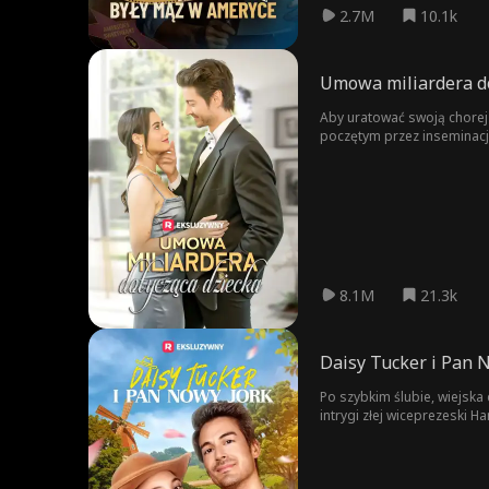
2.7M
10.1k
Umowa miliardera do
Aby uratować swoją chorej 
poczętym przez inseminację
swojego ojca. Podczas gdy
accord. Wszystko ma cenę 
8.1M
21.3k
Daisy Tucker i Pan 
Po szybkim ślubie, wiejska
intrygi złej wiceprezeski 