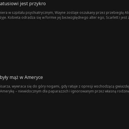
atusiowi jest przykro
miera w szpitalu psychiatrycznym, Wayne zostaje oszukany przez przebiegłą Ali
 żyje. Kobieta odradza się w formie jej bezwzględnego alter ego, Scarlett i je
 były mąż w Ameryce
isarza, wywraca się do góry nogami, gdy ratuje z opresji wschodzącą gwiazdę H
 Amerykę – niewidocznym dla paparazzich i ignorowanym przez własną rodzinę.
wdziwego piekła. Uświadamia sobie, że musi zrobić coś niewyobrażalnego dla opi
traciła, może być już za późno, by odzyskać jedynego mężczyznę, który naprawd