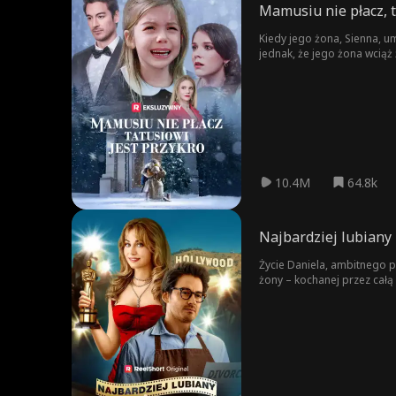
Mamusiu nie płacz, t
Kiedy jego żona, Sienna, u
jednak, że jego żona wciąż
zemścić się w imieniu córki.
10.4M
64.8k
Najbardziej lubiany
Życie Daniela, ambitnego p
żony – kochanej przez całą
żony, Daniel trafia do pra
słynna żona zrozumie, co s