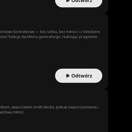
Odtwórz
żeństwo kontraktowe — bez seksu, bez miłości i z dzieckiem
skać funkcję dyrektora generalnego, realizując pragnienie
ekiwane uczucia, które mogą skomplikować ich biznesowy
Odtwórz
them, właścicielem Smith Media. Jednak nieporozumienia i
awdziwą miłość.