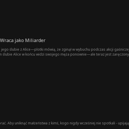
Wraca jako Miliarder
a jego ślubie z Alice—plotki mówią, że zginął w wybuchu podczas akcji gaśnicze
ym ślubie Alice w końcu widzi swojego męża ponownie—ale teraz jest zaręczony
brać. Aby uniknąć małżeństwa z kimś, kogo nigdy wcześniej nie spotkali - upijają