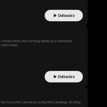
Odtwórz
j. Chciwi rodzice Alice próbują wydać ją za obleśnego
 z kimś innym.
Odtwórz
 się i biorą ślub z pierwszą osobą, którą spotkają. Ze sobą!