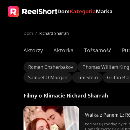
Dom
Kategoria
Marka
Dom
/
Richard Sharrah
Aktorzy
Aktorka
Tożsamość
Pu
Roman Chsherbakov
Thomas William King
Samuel O Morgan
Tim Stein
Griffin Bla
Filmy o Klimacie Richard Sharrah
Walka z Panem L.: R
Pod presją rodziny, by rzuc
Dowiedziawszy się o jej pr