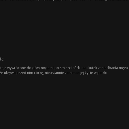
 przed nią swoją prawdziwą tożsamość.
ic
staje wywrócone do góry nogami po śmierci córki na skutek zaniedbania męża 
 że ukrywa przed nim córkę, nieustannie zamienia jej życie w piekło.