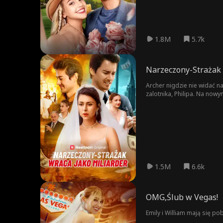
1.8M
5.7k
Narzeczony-Strażak 
Archer nigdzie nie widać n
zalotnika, Philipa. Na now
1.5M
6.6k
OMG,Ślub w Vegas!
Emily i William mają się po