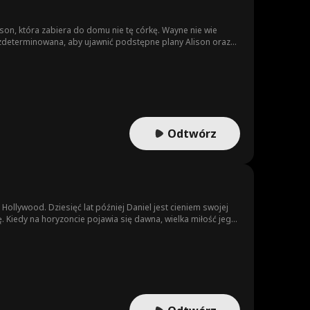
son, która zabiera do domu nie tę córkę. Wayne nie wie
st zdeterminowana, aby ujawnić podstępne plany Alison oraz
Odtwórz
ollywood. Dziesięć lat później Daniel jest cieniem swojej
 Kiedy na horyzoncie pojawia się dawna, wielka miłość jego
nii publicznej – rozwieść się z ulubienicą Ameryki! Zanim
ę się dla niej poświęcił.