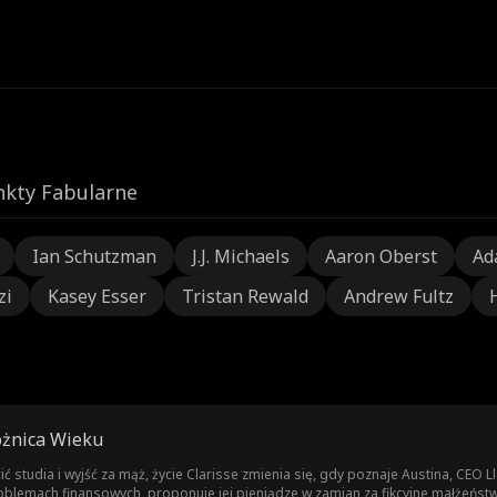
nkty Fabularne
Ian Schutzman
J.J. Michaels
Aaron Oberst
Ad
zi
Kasey Esser
Tristan Rewald
Andrew Fultz
óżnica Wieku
ić studia i wyjść za mąż, życie Clarisse zmienia się, gdy poznaje Austina, CE
oblemach finansowych, proponuje jej pieniądze w zamian za fikcyjne małżeństw