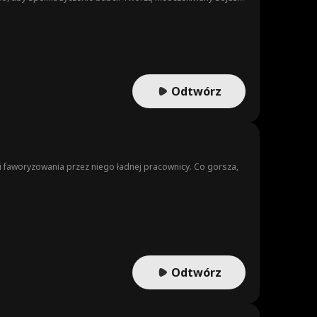
Odtwórz
i faworyzowania przez niego ładnej pracownicy. Co gorsza,
Odtwórz