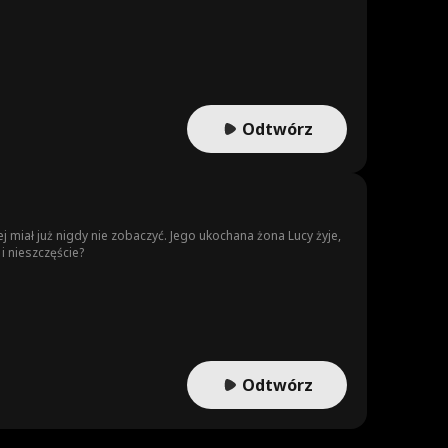
Odtwórz
j miał już nigdy nie zobaczyć. Jego ukochana żona Lucy żyje,
i nieszczęście?
Odtwórz