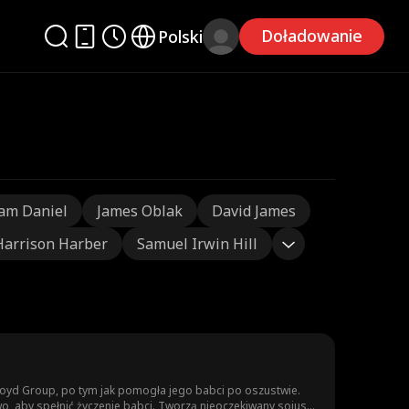
Doładowanie
Polski
am Daniel
James Oblak
David James
Harrison Harber
Samuel Irwin Hill
O Lloyd Group, po tym jak pomogła jego babci po oszustwie.
o, aby spełnić życzenie babci. Tworzą nieoczekiwany sojusz,