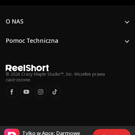
rozwód. Dopiero po ich rozstaniu Eric
uświadamia sobie, że nie może bez niej
żyć, i wtedy dowiaduje się o diagnozie
O NAS
raka swojej byłej żony. Wtedy jest już za
późno na pojednanie, ponieważ Caroline
jest zdeterminowana, by nie spędzać
ostatnich dni, kochając go.
Pomoc Techniczna
© 2026 Crazy Maple Studio™, Inc. Wszelkie prawa
zastrzeżone.
Tylko w Apce: Darmowe