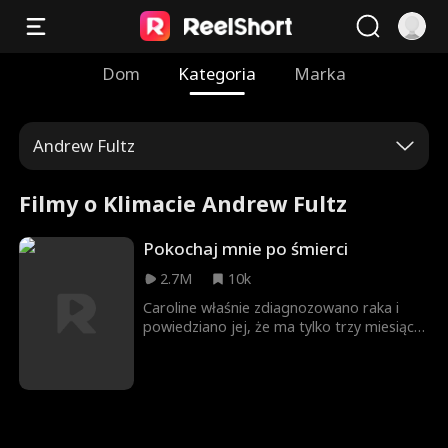
Dom
Kategoria
Marka
Andrew Fultz
Filmy o Klimacie Andrew Fultz
Pokochaj mnie po śmierci
2.7M
10k
Caroline właśnie zdiagnozowano raka i
powiedziano jej, że ma tylko trzy miesiące
życia, gdy Stacy, dawna miłość jej męża
Erica, pojawia się z sześcioletnim
dzieckiem, które rzekomo jest dzieckiem
Erica. Eric wielokrotnie krzywdzi Caroline, a
gdy jej objawy raka się pogarszają i
popada w rozpacz, decyduje się na