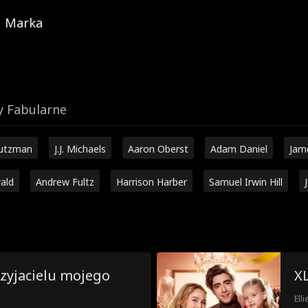
Marka
y Fabularne
hutzman
J.J. Michaels
Aaron Oberst
Adam Daniel
Jam
ald
Andrew Fultz
Harrison Harber
Samuel Irwin Hill
zyjacielu mojego
XL
Ell