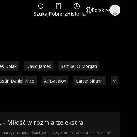
Polski
Szukaj
Pobierz
Historia
es Oblak
David James
Samuel O Morgan
Justin Daniel Price
Ali Badalov
Carter Sirianni
 – Miłość w rozmiarze ekstra
ie marzy o karierze światowej sławy modelki, ale nikt nie chce dać