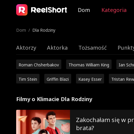
Dom
Kategoria
Dom
/
Dla Rodziny
Aktorzy
Aktorka
Tożsamość
Punkt
Roman Chsherbakov
Thomas William King
Ian Sc
Tim Stein
Griffin Blazi
Kasey Esser
Tristan Rew
Filmy o Klimacie Dla Rodziny
Zakochałam się w pr
brata?