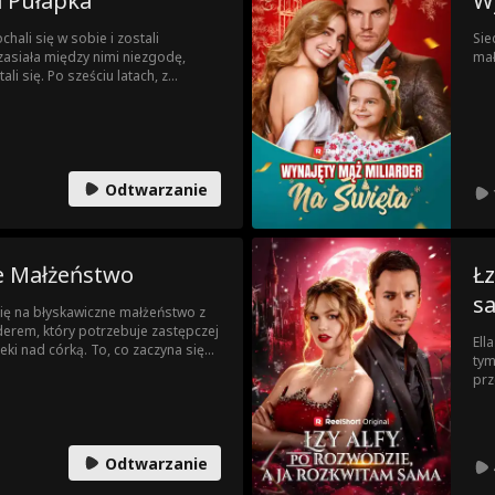
a Pułapka
W
hali się w sobie i zostali
Sie
 zasiała między nimi niezgodę,
mał
li się. Po sześciu latach, z
iły się miejscami, prawda w końcu
Odtwarzanie
e Małżeństwo
Łz
s
ię na błyskawiczne małżeństwo z
erem, który potrzebuje zastępczej
Ell
ki nad córką. To, co zaczyna się
tym
a się w przepis na miłość, gdy
prz
cia, walcząc jednocześnie z
błę
cym ich byłym narzeczonym i
zac
ystko, aby ich rozdzielić.
spr
pod
Odtwarzanie
dzi
– k