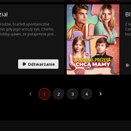
ksi
ia!
B
orodzie, Scarlett spontanicznie
Z k
as gdy jego uroczy syn, Charlie,
Cas
Bobby ujawni, że potajemnie jest
bur
ajemnicza kobieta, która twierdzi,
zn
ko bajka, czy Scarlett znajdzie
Odtwarzanie
1
2
3
4