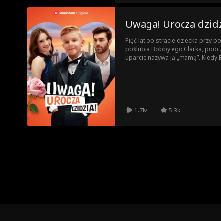
Uwaga! Urocza dzidz
Pięć lat po stracie dziecka przy p
poślubia Bobby'ego Clarka, podcz
uparcie nazywa ją „mamą”. Kiedy 
miliarderem i prezesem? Kim jest t
że jest matką Charliego? Czy to tyl
swoje szczęśliwe zakończenie?
1.7M
5.3k