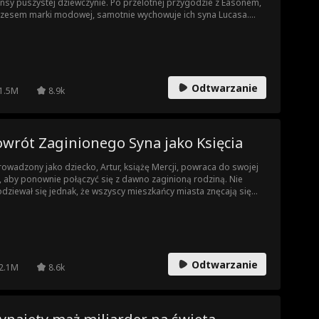
nsy puszystej dziewczynie. Po przelotnej przygodzie z Easonem,
zesem marki modowej, samotnie wychowuje ich syna Lucasa.
ząc na angaż, zgłasza się na casting do grupy HALE, gdzie
rywa, że przesłuchujący ją szef to Eason Hale – ojciec jej dziecka!
Odtwarzanie
1.5M
8.9k
owrót Zaginionego Syna jako Księcia
owadzony jako dziecko, Artur, książę Mercji, powraca do swojej
, aby ponownie połączyć się z dawno zaginioną rodziną. Nie
dziewał się jednak, że wszyscy mieszkańcy miasta znęcają się
 nimi. Czy Artur, ukrywając swoją tożsamość, będzie w stanie
ścić ich?
Odtwarzanie
2.1M
8.6k