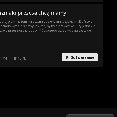
ężniczką.
lizniaki prezesa chcą mamy
ochającym mężem i uroczymi pasierbami, szybkie małżeństwo
sandry wydaje się zbyt piękne, by było prawdziwe. Czy jednak jej
zliwa przeszłość ją dogoni? I dlaczego dzieci wydają się takie
ajome?
Odtwarzanie
4.7M
10.4k