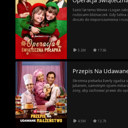
Operacja Świąteczn
Sześć lat temu Winnie i Logan zakoc
rodzicami bliźniaczek. Gdy Selina
doszło do nieporozumienia i rozsta
pomocą bliźniaczek, które zamien
wychodzi na jaw.
5.2M
17.6k
Przepis Na Udawan
Skromna piekarka Everly zgadza s
Julianem, samotnym ojcem-miliard
żony, aby zachować prawo do opie
jako fikcyjne małżeństwo, zamieni
bohaterowie odkrywają swoje uczu
zazdrosnym wrogiem, prześladują
szaloną byłą żoną, która zrobi wsz
4.5M
12.7k