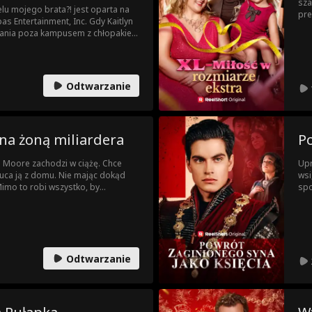
sza
lu mojego brata?! jest oparta na
pre
s Entertainment, Inc. Gdy Kaitlyn
Lic
kania poza kampusem z chłopakiem
odk
 od razu przyłapuje go na zdradzie.
o mieszkania brata i dzielić
acielem, który jest na studiach
sie. Gdy jej dziecięca miłość
Odtwarzanie
dzić sobie z nową, dorosłą relacją,
zy, wredne dziewczyny, a przede
rozdzielić.
a żoną miliardera
P
 Moore zachodzi w ciążę. Chce
Upr
zuca ją z domu. Nie mając dokąd
wsi
imo to robi wszystko, by
spo
y Brad wpada na miliardera,
nad
żczyzna odkrywa, że to jego
pom
 gubi trop. Przez serię
ona znów się krzyżują!
Odtwarzanie