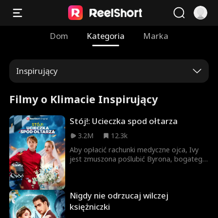
Dom
Kategoria
Marka
Inspirujący
Filmy o Klimacie Inspirujący
Stój!: Ucieczka spod ołtarza
3.2M
12.3k
Aby opłacić rachunki medyczne ojca, Ivy
jest zmuszona poślubić Byrona, bogatego
dziedzica, zamiast swojej przyrodniej
siostry. Jednak w dniu ślubu Byron się nie
pojawia, pozostawiając Ivy upokorzoną
Nigdy nie odrzucaj wilczej
przed rodziną i przyjaciółmi. Po ślubie
ustalają trzy zasady, zgadzając się, że nie
księżniczki
zakochają się w sobie. W końcu Byron