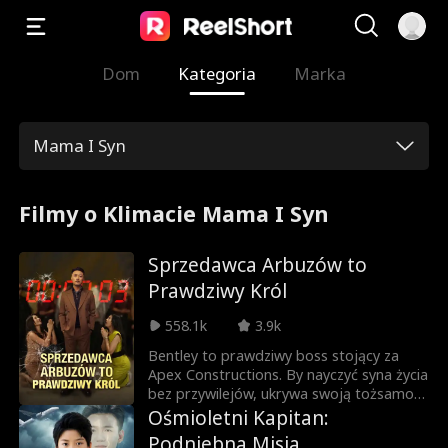
Dom
Kategoria
Marka
Mama I Syn
Filmy o Klimacie Mama I Syn
Sprzedawca Arbuzów to
Prawdziwy Król
558.1k
3.9k
Bentley to prawdziwy boss stojący za
Apex Constructions. By nayczyć syna życia
bez przywilejów, ukrywa swoją tożsamość
i udaje nocnego sprzedawcę owoców,
Ośmioletni Kapitan:
wysyłając Sama do ciężkiej pracy na
Podniebna Misja