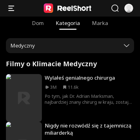
Dom
Kategoria
Marka
Medyczny
Filmy o Klimacie Medyczny
Wylałeś genialnego chirurga
3M
11.6k
Po tym, jak Dr. Adrian Marksman,
najbardziej znany chirurg w kraju, zostaje
zwolniony przez syna swojego szefa, łączy
siły z Dr. Vivian Hart, błyskotliwą i ambitną
szefową konkurencyjnego szpitala. Ten
Nigdy nie rozwódź się z tajemniczą
krok prowadzi jego dawny szpital do
finansowej ruiny, a gdy Preston zdaje
miliarderką
sobie sprawę, że zwolnił niewłaściwego