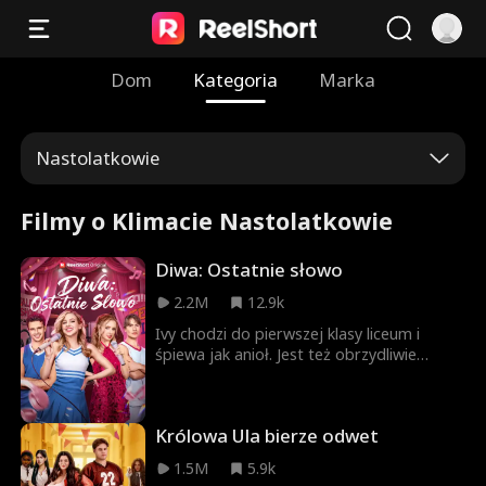
Dom
Kategoria
Marka
Nastolatkowie
Filmy o Klimacie Nastolatkowie
Diwa: Ostatnie słowo
2.2M
12.9k
Ivy chodzi do pierwszej klasy liceum i
śpiewa jak anioł. Jest też obrzydliwie
bogatą dziedziczką, ale ukrywa prawdę o
swoim majątku, bo chce znaleźć
prawdziwych przyjaciół. Kiedy zbliża się do
Królowa Ula bierze odwet
Vanessy, wydaje jej się, że w końcu trafiła
na bratnią duszę. Niestety, Vanessa
1.5M
5.9k
traktuje Ivy jak zwykłe popychadło i