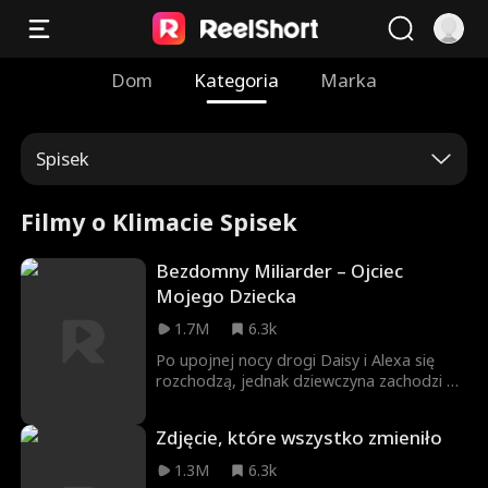
Dom
Kategoria
Marka
Spisek
Filmy o Klimacie Spisek
Bezdomny Miliarder – Ojciec
Mojego Dziecka
1.7M
6.3k
Po upojnej nocy drogi Daisy i Alexa się
rozchodzą, jednak dziewczyna zachodzi w
ciążę. Alex jedzie do niej, ale ulega
wypadkowi i traci pamięć. 5 lat później
Zdjęcie, które wszystko zmieniło
Daisy spotyka bezdomnego Alexa, a jej
córka Poppy upiera się, że to jej tata.
1.3M
6.3k
Kiedy Daisy zorientuje się, że ten