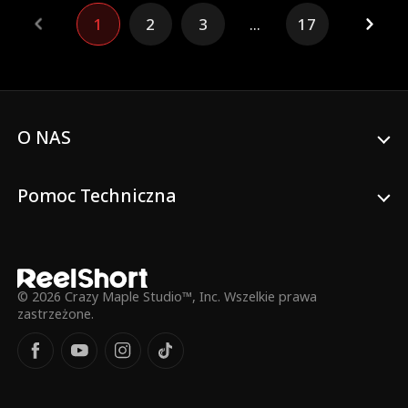
spadkobierczynią ogromnej fortuny. Z
1
2
3
...
17
nową tożsamością Sierra wraca do
elitarnego Hawthorne Prep. Odkrywa
jednak, że Jake spotyka się z jej byłą
przyjaciółką, Fallon. Co gorsza, Fallon
zdążyła wszystkim wmówić, że przyjaźni
się z dziedziczką, więc powrót Sierry
zagraża jej pozycji szkolnej królowej.
O NAS
Mierząc się z plotkami, sabotażem i
rówieśnikami, którzy chcą odesłać ją do
poprawczaka, Sierra musi udowodnić swą
Pomoc Techniczna
tożsamość, zanim Fallon na dobre zniszczy
jej reputację.
© 2026 Crazy Maple Studio™, Inc. Wszelkie prawa
zastrzeżone.