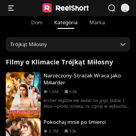
Dom
Kategoria
Marka
Trójkąt Miłosny
Filmy o Klimacie Trójkąt Miłosny
Narzeczony-Strażak Wraca jako
Miliarder
1.6M
6.6k
Archer nigdzie nie widać na jego ślubie z
Alice—plotki mówią, że zginął w wybuchu
podczas akcji gaśniczej. Chciwi rodzice
Alice próbują wydać ją za obleśnego
Pokochaj mnie po śmierci
zalotnika, Philipa. Na nowym ślubie Alice w
końcu widzi swojego męża ponownie—ale
2.7M
10k
teraz jest zaręczony z kimś innym.