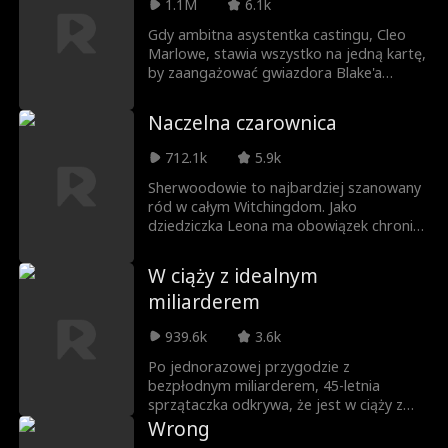
1.1M
6.1k
mężczyzny, który nie cofnie się przed
niczym, aby ją zdobyć.
Gdy ambitna asystentka castingu, Cleo
Marlowe, stawia wszystko na jedną kartę,
by zaangażować gwiazdora Blake'a
Wildera do swojego filmu, nie
przypuszcza, że ten się zgodzi. Tym
Naczelna czarownica
bardziej nie spodziewa się zdjęć
paparazzi, gdy wychodzi z jego domu.
712.1k
5.9k
Okrzyknięta karierowiczką, która pnie się
w górę przez łóżko, Cleo staje się
Sherwoodowie to najbardziej szanowany
bohaterką najgorętszych plotek
ród w całym Witchingdom. Jako
Hollywood. Jednak gdy jej reputacja
dziedziczka Leona ma obowiązek chronić
legnie w gruzach, znany z chłodu i
starożytną rodzinną różdżkę i zawrzeć
gburowatości Blake zaczyna ją wspierać
aranżowane małżeństwo. Jednak
W ciąży z idealnym
w sposób, jakiego zupełnie się nie
wszystkie jej plany pryskają jak magiczny
miliarderem
spodziewała.
pył, gdy na jej drodze staje Erik Svensen –
owiany złą sławą buntownik.
939.6k
3.6k
Po jednorazowej przygodzie z
bezpłodnym miliarderem, 45-letnia
sprzątaczka odkrywa, że jest w ciąży z
jego bliźniakami... Gdy on stara się
Wrong
zabezpieczyć dziedzictwo swojej firmy,