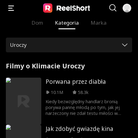
Dom
Kategoria
Marka
Uroczy
Filmy o Klimacie Uroczy
Porwana przez diabła
10.1M
58.3k
Kiedy bezwzględny handlarz bronią
porywa pannę młodą po tym, jak jej
narzeczony nie zdał testu miłości w
śmiertelnej grze w rosyjską ruletkę,
dziewczyna znajduje się rozdarta między
Jak zdobyć gwiazdę kina
swoimi zasadami moralnymi a rosnącym
pociągiem do niebezpiecznego