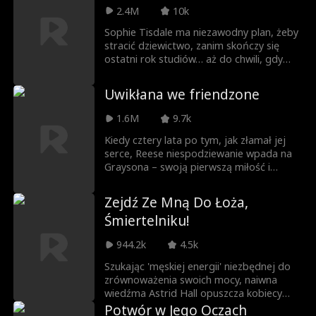
muszą poradzić sobie z różnicami w
2.4M
10k
swoich światach i niespodziewanymi
Sophie Tisdale ma niezawodny plan, żeby
uczuciami, aby sprawdzić, czy mogą
stracić dziewictwo, zanim skończy się
razem stworzyć rodzinę.
ostatni rok studiów… aż do chwili, gdy
dowiaduje się, że jej przyszły partner
założył się, czy uda mu się wszystko
Uwikłana we friendzone
nagrać. Osobą, która ją o tym informuje,
jest Luke, przystojny stały klient
1.6M
9.7k
kawiarni… a zarazem jej nowy lekarz
wykonujący badanie ginekologiczne. Jak
Kiedy cztery lata po tym, jak złamał jej
bardzo niewłaściwe jest zauroczenie
serce, Reese niespodziewanie wpada na
ginekologiem z uczelni... i dlaczego Sophie
Graysona – swoją pierwszą miłość i
wcale nie wydaje się tym przejmować?
niegdyś najlepszego przyjaciela – zgadza
się na szalony układ: będzie udawać jego
Zejdź Ze Mną Do Łoża,
dziewczynę na weselu jego siostry. Gdy
Śmiertelniku!
dawne uczucia wracają ze zdwojoną siłą,
Reese musi zdecydować, czy warto
944.2k
4.5k
zaryzykować powtórkę z przeszłości dla
szansy na prawdziwą miłość.
Szukając 'męskiej energii' niezbędnej do
zrównoważenia swoich mocy, naiwna
wiedźma Astrid Hall opuszcza kobiecy
sabat. Trafia do prywatnej szkoły, gdzie
Potwór w Jego Oczach