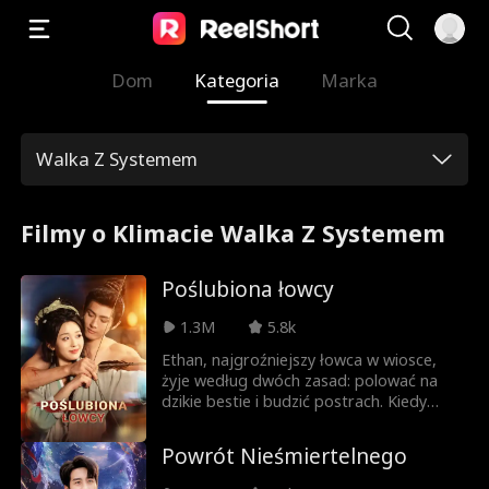
Dom
Kategoria
Marka
Walka Z Systemem
Filmy o Klimacie Walka Z Systemem
Poślubiona łowcy
1.3M
5.8k
Ethan, najgroźniejszy łowca w wiosce,
żyje według dwóch zasad: polować na
dzikie bestie i budzić postrach. Kiedy
jednak podróżująca w czasie Molly nalega
na ślub, mężczyzna, którego wszyscy
Powrót Nieśmiertelnego
unikają, wreszcie spotyka kogoś, kto nie
ucieka i być może zdoła poskromić jego