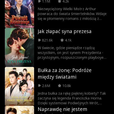
1.1M
4.2k
dzikie serce.
Niezwyciężony Wielki Mistrz Arthur
powraca do świata śmiertelników. Wdaje
się w płomienny romans z miłością z
dzieciństwa, zdobywając także serca
bogini sztuk walki i zamożnej dziedziczki.
Jak złapać syna prezesa
Wciągnięty w brutalną walkę o władzę w
Meridianie, bezlitośnie miażdży rywali i
821.6k
4.1k
pokonuje wszelkie przeszkody, by zająć
miejsce na samym szczycie.
W świecie, gdzie pieniądze rządzą
wszystkim, on jest synem Prezydenta -
przystojnym, rozpuszczonym playboyem
ponad prawem. Ona to tylko sprzątaczka
z marzeniami i... mopem. Jeden
Bułka za żonę: Podróże
przypadkowy pocałunek przeradza się w
między światami
medialny skandal, a nagle są zmuszeni
udawać romans dla opinii publicznej.
2.6M
10.8k
Jedna bułka za rękę pięknej kobiety? Tak
zaczyna się legenda Franciszka Horna.
Dzięki systemowi Podwójnych Wrót,
każda kolejna wybranka daje mu moc, by
Naprawdę nie jestem
swobodnie kroczyć między światami i