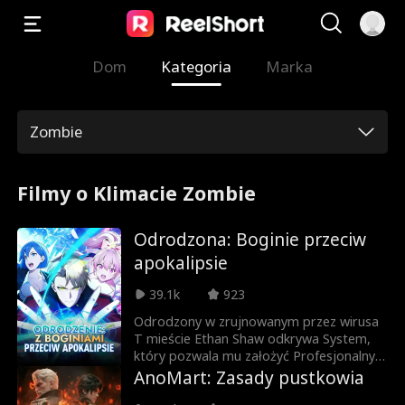
Dom
Kategoria
Marka
Zombie
Filmy o Klimacie Zombie
Odrodzona: Boginie przeciw
apokalipsie
39.1k
923
Odrodzony w zrujnowanym przez wirusa
T mieście Ethan Shaw odkrywa System,
który pozwala mu założyć Profesjonalny
Oddział Bogiń. Wspólnie plądrują sklepy,
AnoMart: Zasady pustkowia
gromadzą zapasy i walczą z wciąż