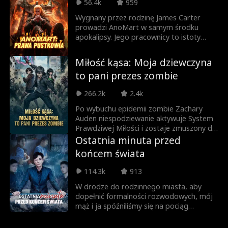
ewoluującymi nieumarłymi.
56.4k
959
Wygnany przez rodzinę James Carter
prowadzi AnoMart w samym środku
apokalipsy. Jego pracownicy to istoty
klasy S, a model biznesowy opiera się na
kapitalizmie. Między odpieraniem ataków
Miłość kąsa: Moja dziewczyna
z wrogich baz, unikaniem zamachów i
to pani prezes zombie
zarządzaniem personelem złożonym z
potworów, które o dziwo go słuchają,
266.2k
2.4k
James buduje imperium handlowe. Może
ono ocalić ludzkość, o ile Władca Anomalii
Po wybuchu epidemii zombie Zachary
nie zniszczy wcześniej planety.
Auden niespodziewanie aktywuje System
Prawdziwej Miłości i zostaje zmuszony do
związku z olśniewającą nieumarłą —
Ostatnia minuta przed
prezesową Caroliną Stark. A to dopiero
końcem świata
początek udręk. Musi stawić czoła
nadciągającym hordom zombie, a
114.3k
913
jednocześnie unikać podstępnych intryg
wrogich ocalałych… Na dodatek na jego
W drodze do rodzinnego miasta, aby
barkach spoczywa misja ocalenia całego
dopełnić formalności rozwodowych, mój
świata.
mąż i ja spóźniliśmy się na pociąg
wysokiej prędkości, więc byliśmy zmuszeni
jechać zwykłym pociągiem. W poprzednim