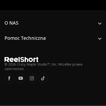
życiu nikt nie wiedział, że wirus zombie się
rozprzestrzeniał i wszyscy pasażerowie w
pociągu zginęli. Los sprawił, że
odrodziłam się i wróciłam godzinę przed
śmiercią. W tym momencie jasno
O NAS
uświadomiłam sobie, że istnieje tylko
jeden sposób, aby uratować los
wszystkich pasażerów – zatrzymać
Pomoc Techniczna
pociąg i pozwolić wszystkim wcześniej
wysiąść!
© 2026 Crazy Maple Studio™, Inc. Wszelkie prawa
zastrzeżone.