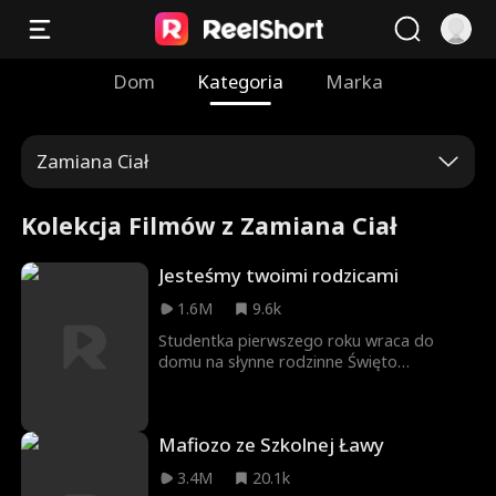
Dom
Kategoria
Marka
Zamiana Ciał
Kolekcja Filmów z Zamiana Ciał
Jesteśmy twoimi rodzicami
1.6M
9.6k
Studentka pierwszego roku wraca do
domu na słynne rodzinne Święto
Dziękczynienia. Wkrótce zaczyna
podejrzewać, że z jej rodzicami jest coś
nie tak.
Mafiozo ze Szkolnej Ławy
3.4M
20.1k