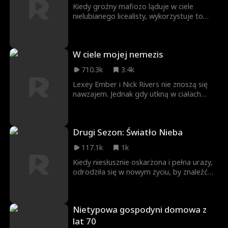
Kiedy groźny mafiozo ląduje w ciele
nielubianego licealisty, wykorzystuje to
jako drugą szansę na ukończenie liceum.
Ale czy znajomość zasad ulicy pomoże mu
spełnić swoje marzenie pójścia na studia,
W ciele mojej nemezis
czy też może dokuczanie ze strony
rówieśników przekreśli jego szkolne plany?
710.3k
3.4k
Lexey Ember i Nick Rivers nie znoszą się
nawzajem. Jednak gdy utkną w ciałach
drugiej osoby, muszą współpracować, by
wrócić do swoich ciał - a może nawet
odnaleźć miłość.
Drugi Sezon: Światło Nieba
117.1k
1k
Kiedy niesłusznie oskarżona i pełna urazy,
odrodziła się w nowym życiu, by znaleźć
się na najniższym szczeblu jako służąca w
domu właściciela ziemskiego. Jednak dzięki
swojej inteligencji i wytrwałości awansuje,
Nietypowa gospodyni domowa z
stając się adoptowaną córką właściciela.
Wracając do miejsca, gdzie kiedyś doznała
lat 70