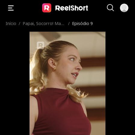
Início
/
Papai, Socorro! Mam
/
Episódio 9
ãe Está na Prisão!