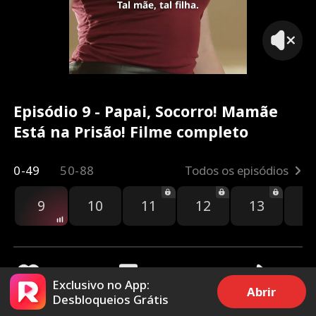
Tal mãe, tal filha.
Episódio 9 - Papai, Socorro! Mamãe
Está na Prisão! Filme completo
0-49
50-88
Todos os episódios
9
10
11
12
13
1
Exclusivo no App:
Abrir
Desbloqueios Grátis
1.1k
26.6k
Compartilhar