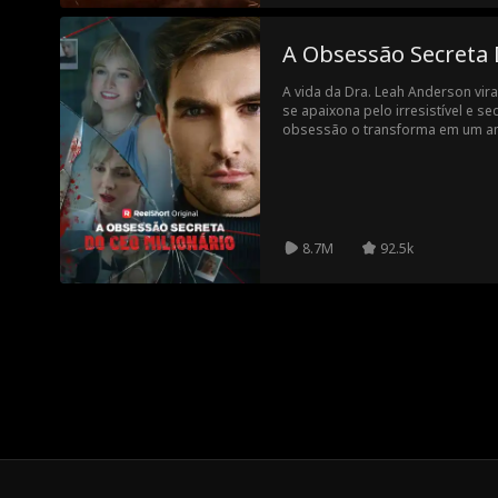
A Obsessão Secreta 
A vida da Dra. Leah Anderson vir
se apaixona pelo irresistível e sed
obsessão o transforma em um a
ardente toma um rumo sombrio 
vida começam a desaparecer mist
enfrentar os segredos perturbad
por ele.
8.7M
92.5k