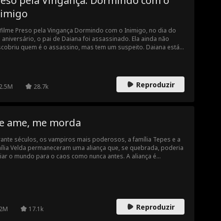
reso pela Vingança: Dormindo com o
nimigo
filme Preso pela Vingança Dormindo com o Inimigo, no dia do
 aniversário, o pai de Daiana foi assassinado. Ela ainda não
cobriu quem é o assassino, mas tem um suspeito. Daiana está
idida entre o amor e a vingança, pois seu suspeito é seu amante.
ana deve decidir se vinga a morte de seu pai ou perdoa seu
nte.
Reproduzir
2.5M
28.7k
e ame, me morda
ante séculos, os vampiros mais poderosos, a família Tepes e a
ília Velda permaneceram uma aliança que, se quebrada, poderia
iar o mundo para o caos como nunca antes. A aliança é
açada por uma garota humana aparentemente normal
mantha Evans, uma garçonete do Club Drácula de propriedade
 poderosos Alarik Tepes. Uma noite fatídica na véspera de ano
o, o mundo será mudado para sempre ...
Reproduzir
2M
17.1k