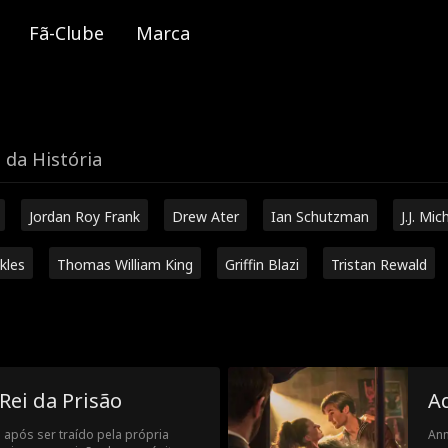
Fã-Clube
Marca
 da História
Jordan Roy Frank
Drew Ater
Ian Schutzman
J.J. Mic
kles
Thomas William King
Griffin Blazi
Tristan Rewald
Rei da Prisão
A
após ser traído pela própria
Ann