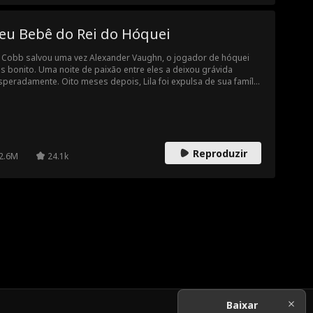
eu Bebê do Rei do Hóquei
a Cobb salvou uma vez Alexander Vaughn, o jogador de hóquei
s bonito. Uma noite de paixão entre eles a deixou grávida
speradamente. Oito meses depois, Lila foi expulsa de sua família
eu à luz a um bebê prematuro. Lutando para pagar as contas do
pital, ela trabalhou até a exaustão. Enquanto isso, Alexander
eve procurando por Lila todo esse tempo, decidido a dar a ela e
filho todo o amor que tem. Mas será que ele conseguirá
ontrà-los antes que seja tarde demais?
Reproduzir
2.6M
24.1k
Baixar