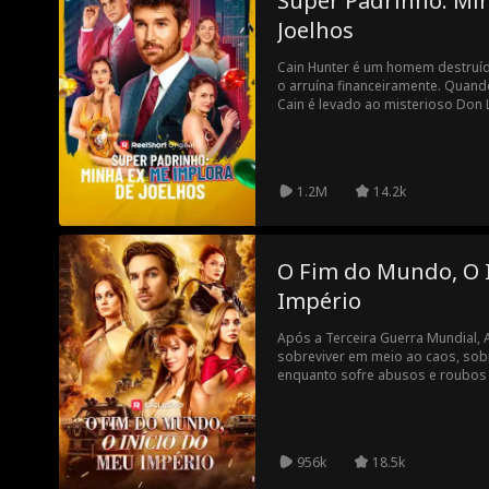
Super Padrinho: Mi
Joelhos
Cain Hunter é um homem destruíd
o arruína financeiramente. Quan
Cain é levado ao misterioso Don L
passe em seus testes, e Cain o 
Bourne Syndicate.
1.2M
14.2k
O Fim do Mundo, O 
Império
Após a Terceira Guerra Mundial, 
sobreviver em meio ao caos, sob
enquanto sofre abusos e roubos 
ensino médio, até que a descober
alienígena muda tudo. Depois de 
tornam suas esposas, ele decide
como o Rei do Páramo.
956k
18.5k