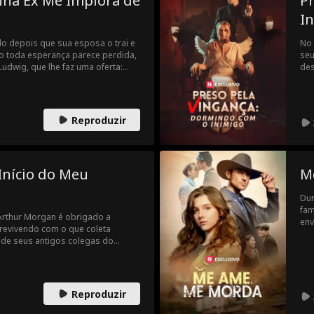
nha Ex Me Implora de
P
I
o depois que sua esposa o trai e
No 
do toda esperança parece perdida,
seu
udwig, que lhe faz uma oferta:
des
sucederá como o novo Padrinho da
div
Dai
ama
Reproduzir
Início do Meu
M
Dur
fam
Arthur Morgan é obrigado a
env
revivendo com o que coleta
ame
de seus antigos colegas do
Sam
ta fortuita de uma tecnologia
dos
resgatar três mulheres que se
nov
 usar esse poder para se erguer
Reproduzir