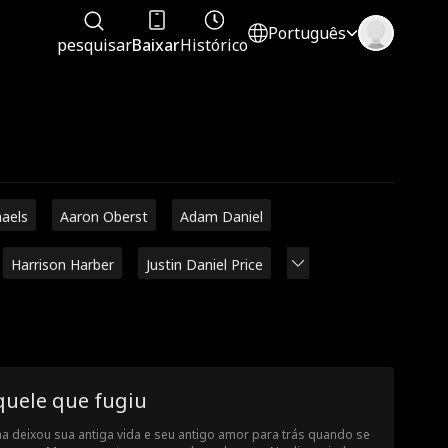
Português
pesquisar
Baixar
Histórico
haels
Aaron Oberst
Adam Daniel
Harrison Harber
Justin Daniel Price
quele que fugiu
a deixou sua antiga vida e seu antigo amor para trás quando se