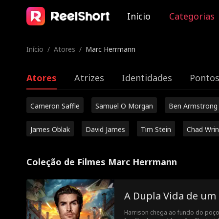
Início
Categorias
Início
/
Atores
/
Marc Herrmann
Atores
Atrizes
Identidades
Pontos
Cameron Saffle
Samuel O Morgan
Ben Armstrong
James Oblak
David James
Tim Stein
Chad Wrin
Coleção de Filmes Marc Herrmann
A Dupla Vida de um 
Harrison chega ao fundo do poço 