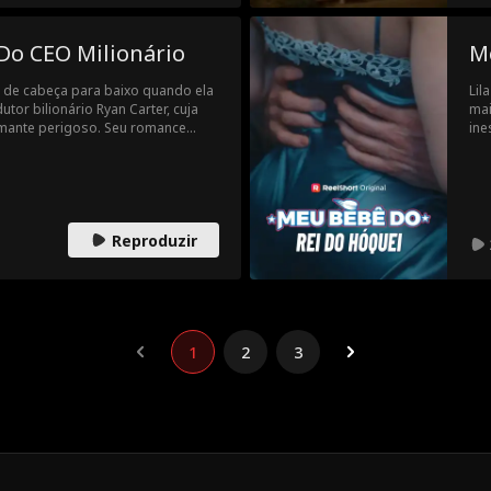
Do CEO Milionário
M
a de cabeça para baixo quando ela
Lil
utor bilionário Ryan Carter, cuja
mai
mante perigoso. Seu romance
ine
à medida que os homens em sua
e d
eriosamente. Agora, Leah precisa
hos
ores de Ryan e o amor que sente
est
ao 
enc
Reproduzir
1
2
3