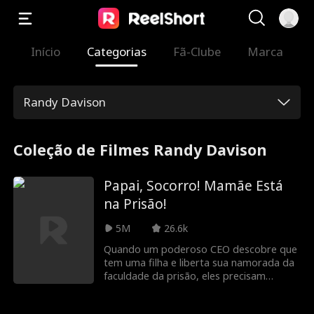
Início
Categorias
Fã-Clube
Marca
Randy Davison
Coleção de Filmes Randy Davison
Papai, Socorro! Mamãe Está
na Prisão!
5M
26.6k
Quando um poderoso CEO descobre que
tem uma filha e liberta sua namorada da
faculdade da prisão, eles precisam
superar anos de ressentimento e
sacrifício para proteger sua filha