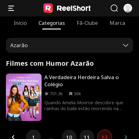
Início
Categorias
Fã-Clube
Marca
Azarão
Filmes com Humor Azarão
A Verdadeira Herdeira Salva o
Colégio
701.3k
36k
Quando Amelia Monroe descobre que
rainhas do baile estão morrendo na
academia de sua família, ela se infiltra
como aluna para investigar. Mas acaba
batendo de frente com Kristy Troy — a
pior valentona da Monroe Academy. As
1
...
10
11
12
duas vão disputar a coroa de rainha do