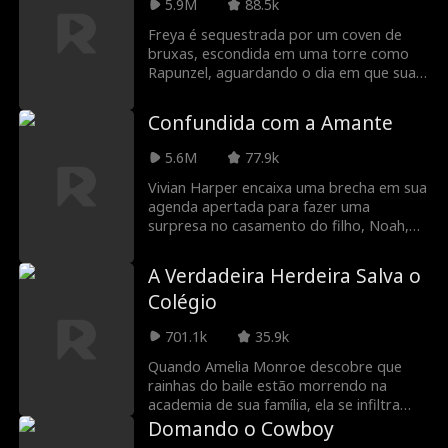
Lavigne Fontaine, onde ela tem outra
5.9M
88.5k
chance de corrigir os erros do passado e
Freya é sequestrada por um coven de
encontrar um amor que perdura através
bruxas, escondida em uma torre como
do tempo... se os vilões que a
Rapunzel, aguardando o dia em que sua
assombram não o fizerem. Não mate ela
magia desperte. O plano das bruxas
primeiro.
malignas é frustrado quando um
Confundida com a Amante
corajoso caçador de bruxas salva Freya e
foge com ela. Agora, Freya deve se
5.6M
77.9k
adaptar a um mundo moderno que nunca
conheceu antes e aprender o verdadeiro
Vivian Harper encaixa uma brecha em sua
significado do amor e do sacrifício.
agenda apertada para fazer uma
surpresa no casamento do filho, Noah,
mas acaba sendo humilhada, agredida
publicamente e acusada de ser a “outra”
A Verdadeira Herdeira Salva o
por sua futura nora, Mia. Enquanto o
Colégio
boato se espalha, a poderosa família
Harper se vê à beira do colapso. Em um
701.1k
35.9k
mundo onde manter as aparências é
essencial, um único erro pode destruir
Quando Amelia Monroe descobre que
tudo… e revelar mentiras guardadas por
rainhas do baile estão morrendo na
muito tempo.
academia de sua família, ela se infiltra
como aluna para investigar. Mas acaba
Domando o Cowboy
batendo de frente com Kristy Troy — a