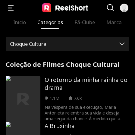
Início
Categorias
Fã-Clube
Marca
Choque Cultural
Coleção de Filmes Choque Cultural
O retorno da minha rainha do
drama
1.1M
7.6k
Na véspera de sua execução, Maria
Antonieta relembra sua vida e deseja
uma segunda chance. À medida que a
guilhotina desce, ela acorda na realidade
A Bruxinha
moderna da fracassada atriz Antonia