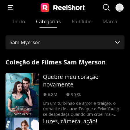
Início
Categorias
Fã-Clube
Marca
Sam Myerson
Coleção de Filmes Sam Myerson
Quebre meu coração
novamente
6.8M
90.8k
Em um turbilhão de amor e traição, o
romance de Lucie Teague e Felix Young
se despedaça quando um cruel mal-
entendido os separa. Lucie, desesperada
Luzes, câmera, ação!
para proteger Felix do perigo, sacrifica