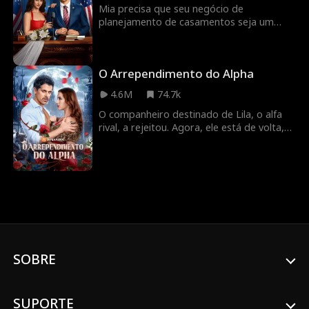
pai surpresa de seu bebê e, pior de tudo...
Mia precisa que seu negócio de
o pai de seu ex.
planejamento de casamentos seja um
sucesso para pagar o tratamento médico
de sua irmã. Mas quando ela se apaixona
pelo noivo – o candidato presidencial Eli
O Arrependimento do Alpha
Thorne – terá que equilibrar buquês e
emoções para evitar que seu coração e
4.6M
74.7k
carreira desmoronem.
O companheiro destinado de Lila, o alfa
rival, a rejeitou. Agora, ele está de volta,
querendo-a e uma segunda chance. Mas
poderá ela confiar nele... especialmente
quando esconde seu filho?
SOBRE
SUPORTE