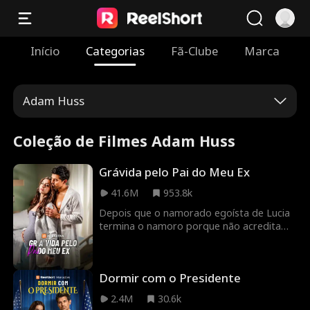
Início
Categorias
Fã-Clube
Marca
Adam Huss
Coleção de Filmes Adam Huss
Grávida pelo Pai do Meu Ex
41.6M
953.8k
Depois que o namorado egoísta de Lucia
termina o namoro porque não acredita
nela, ela promete provar que ele está
errado. Determinada a ser a melhor
residente de cirurgia, ela se lança no
Dormir com o Presidente
trabalho... e sob as ordens de seu
supervisor de residência, Dr. Sawyer
2.4M
30.6k
Campbell: implacável, cirurgião renomado,