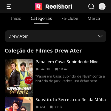
Início
Categorias
Fã-Clube
Marca
Drew Ater
Coleção de Filmes Drew Ater
Papai em Casa: Subindo de Nível
849.1k
18.4k
“Papai em Casa: Subindo de Nível” conta a
história de Jack Parker, um órfão sem
dinheiro, mas profundamente dedicado à
esposa e ao filho. Infelizmente para Jack, a
família da esposa sempre o desaprovou e
Substituto Secreto do Rei da Máfia
faz de tudo para sabotar o
relacionamento deles. Tudo muda quando
4M
33.9k
Jack se torna herdeiro de uma das