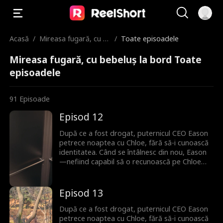
Acasă
/
Mireasa fugară, cu b
/
Toate episoadele
ebeluș la bord
Mireasa fugară, cu bebeluș la bord Toate
episoadele
91
Episoade
Episod 12
După ce a fost drogat, puternicul CEO Eason
petrece noaptea cu Chloe, fără să-i cunoască
identitatea. Când se întâlnesc din nou, Eason
—nefiind capabil să o recunoască pe Chloe—o
angajează ca secretară. În timp ce lucrează
pentru el, Chloe descoperă că este însărcinată
cu copilul lui. Tocmai când se confruntă cu
Episod 13
această revelație, Eason, disperat să-și
salveze bunica, acceptă să se căsătorească cu
După ce a fost drogat, puternicul CEO Eason
Maura, zdrobindu-i inima lui Chloe. Refuzând
petrece noaptea cu Chloe, fără să-i cunoască