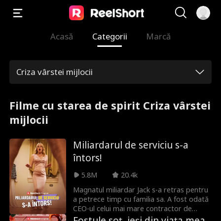
Acasă
Categorii
Marcă
Criza vârstei mijlocii
Filme cu starea de spirit Criza vârstei
mijlocii
Miliardarul de serviciu s-a
întors!
5.8M
20.4k
Magnatul miliardar Jack s-a retras pentru
a petrece timp cu familia sa. A fost odată
CEO-ul celui mai mare contractor de
apărare din lume, dar acum nu este doar
Fostule soț, ieși din viața mea