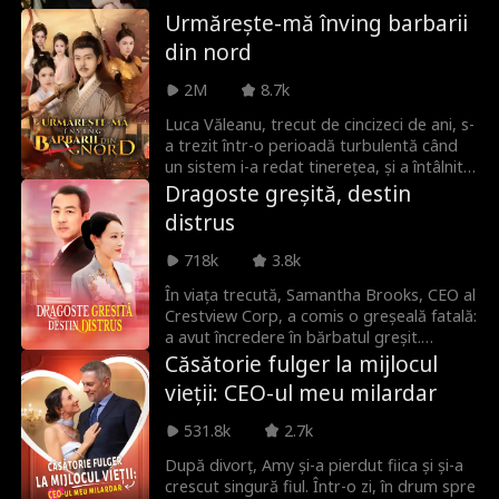
bebelușului, Vivian cedează. Anunță
Urmărește-mă înving barbarii
divorțul în fața invitaților, dezvăluie că
din nord
Ethan nu e tatăl copilului și își retrage
investițiile, aruncând imperiul Grant în
2M
8.7k
haos. Răzbunată, Vivian pleacă alături de
copilul ei, lăsându-l pe Ethan să se înece în
Luca Văleanu, trecut de cincizeci de ani, s-
regrete eterne.
a trezit într-o perioadă turbulentă când
un sistem i-a redat tinerețea, și a întâlnit
niște femei frumoase și fermecătoare.
Dragoste greșită, destin
Pentru a supraviețui haosului, a încheiat o
distrus
înțelegere cu femeia generalul Irina
Lăzărescu, grav rănită. Împreună, au
718k
3.8k
deghizat-o în bărbat și s-au infiltrat în
tabăra militară, pornind într-o călătorie
În viața trecută, Samantha Brooks, CEO al
de la țăran la comandant militar în
Crestview Corp, a comis o greșeală fatală:
căutarea dominației.
a avut încredere în bărbatul greșit.
Murind singură și zdrobită, a aflat
Căsătorie fulger la mijlocul
adevărul: cel de care lumea întreagă se
vieții: CEO-ul meu milardar
temea, magnatul rece și distant Harrison
Whitmore, o veghease din umbră toată
531.8k
2.7k
viața. Acum, Samantha s-a întors. Având
amintirea trădării și știind cine o iubea cu
După divorț, Amy și-a pierdut fiica și și-a
adevărat, are un singur scop: răzbunarea.
crescut singură fiul. Într-o zi, în drum spre