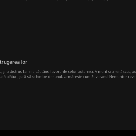
trugerea lor
, și-a distrus familia căutând favorurile celor puternici. A murit și a renăscut,
tă alături, jură să schimbe destinul. Urmărește cum Suveranul Nemuritor revine