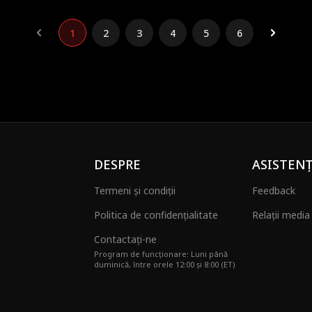
1
2
3
4
5
6
DESPRE
ASISTEN
Termeni și condiții
Feedback
Politica de confidențialitate
Relații media 
Contactați-ne
Program de funcționare: Luni până
duminică, între orele 12:00 și 8:00 (ET)