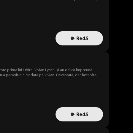
lor.
Redă
te prima lui iubire, Vivian Lynch, și au o fiică împreună.
odată pe Vivian. Devastată, dar hotărâtă,
sătorește cu prietenul ei din copilărie, Chris Jones. Abia
Redă