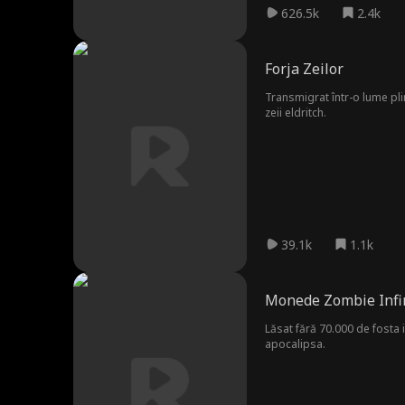
626.5k
2.4k
Forja Zeilor
Transmigrat într-o lume pli
zeii eldritch.
39.1k
1.1k
Monede Zombie Infin
Lăsat fără 70.000 de fosta 
apocalipsa.