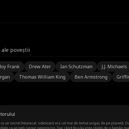
 ale poveștii
Roy Frank
Drew Ater
Ian Schutzman
J.J. Michaels
rgan
Thomas William King
Ben Armstrong
Griffi
ă
torului
 cu un secret întunecat: odinioară era cel mai de temut ucigaș de pe planetă. D
 zilele ca un tată singur nenorocos. Dar când fiica lui este răpită de o familie maf