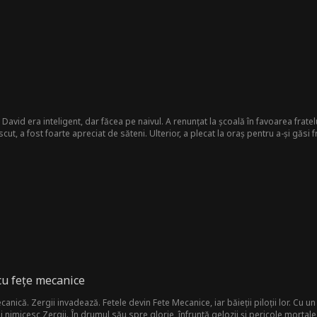
, David era inteligent, dar făcea pe naivul. A renunțat la școală în favoarea fratelui
cut, a fost foarte apreciat de săteni. Ulterior, a plecat la oraș pentru a-și găsi fr
abă și că nu are grijă de părinții lor. L-au privit de sus, considerând că nu are ni
cu fețe mecanice
anică. Zergii invadează. Fetele devin Fete Mecanice, iar băieții piloții lor. Cu
 nimicesc Zergii. În drumul său spre glorie, înfruntă gelozii și pericole mortale