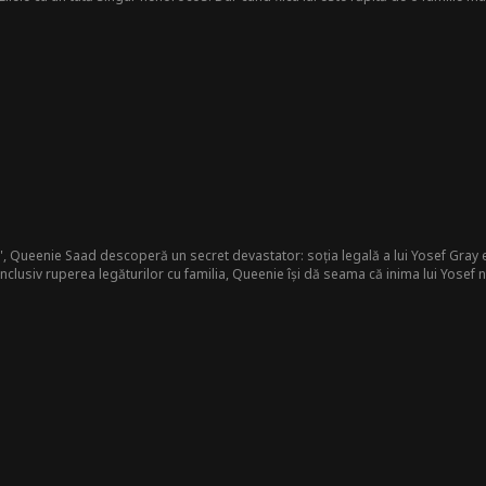
fia rusă revenind la rolul de ucigaș legendar care bântuie coșmarurile criminali
e", Queenie Saad descoperă un secret devastator: soția legală a lui Yosef Gray es
clusiv ruperea legăturilor cu familia, Queenie își dă seama că inima lui Yosef nu a părăsit-o nici
văluie aventura ascunsă a lui Yosef și Vivian. Îmbrățișând un nou început, se că
 greșeala lui, dar e prea târziu...