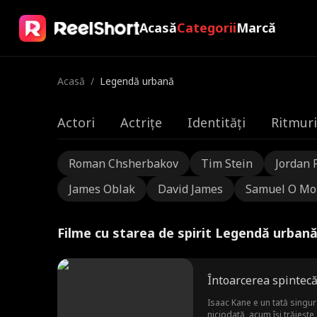
Acasă
Categorii
Marcă
Acasă
/
Legendă urbană
Actori
Actrițe
Identități
Ritmuri
Roman Chsherbakov
Tim Stein
Jordan 
James Oblak
David James
Samuel O Mo
Filme cu starea de spirit Legendă urban
Întoarcerea spintecă
Isaac Kane e un tată singur
niciodată, acum își trăiește