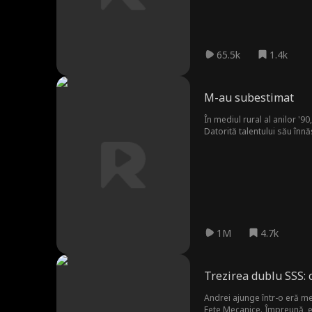
65.5k
1.4k
M-au subestimat
În mediul rural al anilor '90
Datorită talentului său înnăs
pe David că nu-și vede de tre
1M
4.7k
Trezirea dublu SSS: 
Andrei ajunge într-o eră mec
Fete Mecanice. Împreună, ei