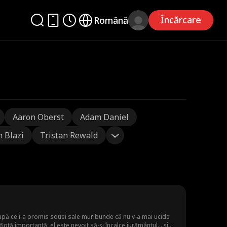
Încărcare
Română
Aaron Oberst
Adam Daniel
n Blazi
Tristan Rewald
upă ce i-a promis soției sale muribunde că nu v-a mai ucide
iotă importantă, el este nevoit să-și încalce jurământul... și