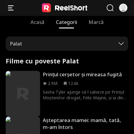
Acasă
Categorii
Marcă
Palat
Filme cu poveste Palat
Prințul cerșetor și mireasa fugită
2.9M
12.6k
Sasha Tyler ajunge să-l salveze pe Prințul
Moștenitor drogat, Felix Wayne, și ia din
greșeală simbolul său. Deghizat ca un mic
cerșetor, Felix pornește în căutarea
salvatoarei sale și a simbolului. Drumurile
Așteptarea mamei: mamă, tată,
lor se intersectează din nou când Sasha,
disperată după bani și mâncare, se înscrie
m-am întors
la selecția pentru Prințesă Moștenitoare,