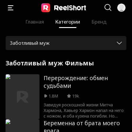
Главная
Категории
Бренд
Заботливый муж
Заботливый муж Фильмы
Перерождение: обмен
судьбами
1.8M
19k
Завидуя роскошной жизни Митча
Хармона, Хавьер Хармон напал на него
с ножом, и оба кузена погибли. Но
когда они открыли глаза, то снова
Беременна от брата моего
оказались в ту роковую ночь свадьбы
врага