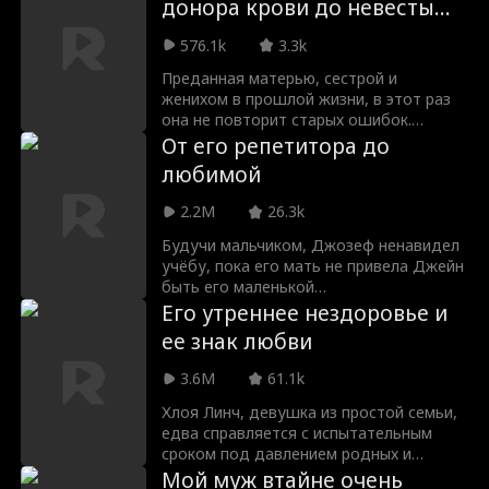
донора крови до невесты
Стеллу разорвать помолвку и уступить
Генри Чейза сестре. В самый тяжелый
директора
576.1k
3.3k
момент жизни Стелла встречает Кевина
Форда, молодого наследника
Преданная матерью, сестрой и
корпорации Форд. Они влюбляются с
женихом в прошлой жизни, в этот раз
первого взгляда и начинают новую
она не повторит старых ошибок.
жизнь вместе.
Благодаря таланту реставратора и
От его репетитора до
связи с влиятельным магнатом
любимой
Кингкотта она непременно достигнет
вершин. В новой жизни она будет
2.2M
26.3k
беречь лишь настоящую любовь и
обязательно отомстит обидчикам.
Будучи мальчиком, Джозеф ненавидел
учёбу, пока его мать не привела Джейн
быть его маленькой
«домоправительницей». Её терпение и
Его утреннее нездоровье и
теплота полностью изменили его, и он
ее знак любви
тайно поклялся однажды жениться на
ней. Спустя годы Джозеф стал одним
3.6M
61.1k
из самых влиятельных магнатов в мире,
и первое, что он делает с успехом, —
Хлоя Линч, девушка из простой семьи,
возвращается в деревню, чтобы
едва справляется с испытательным
сделать Джейн своей женой.
сроком под давлением родных и
начальства. Встреча с генеральным
Мой муж втайне очень