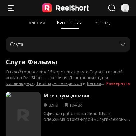
Главная
Категории
Бренд
Слуга
Слуга Фильмы
Откройте для себя 36 коротких драм с Слуга в главной
роли на ReelShort — включая
Девственница для
миллиардера
,
Твой муж теперь мой
и
Беглая
...
Развернуть
Мои слуги-демоны
8.9M
104.8k
Офисная работница Линь Шуан
одержима отомэ-игрой «Слуги-демоны»
и мечтает попасть в её мир. После
несчастного случая она оказывается