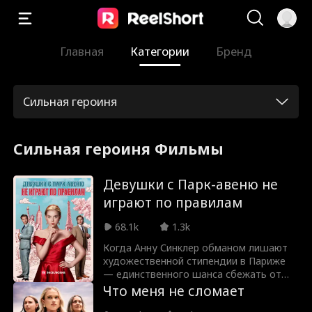
Главная
Категории
Бренд
Сильная героиня
Сильная героиня Фильмы
Девушки с Парк-авеню не
играют по правилам
68.1k
1.3k
Когда Анну Синклер обманом лишают
художественной стипендии в Париже
— единственного шанса сбежать от
жестоких родителей, она выдает себя
Что меня не сломает
за нью-йоркскую светскую львицу. Анна