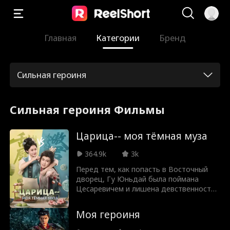
Главная
Категории
Бренд
Сильная героиня
Сильная героиня Фильмы
Царица-- моя тёмная муза
364.9k
3k
Перед тем, как попасть в Восточный
дворец, Гу Юньдай была поймана
Цесаревичем и лишена девственности
в тёмном переулке. Попав в Зимний
дворец, единственной мыслью Гу
Моя героиня
Юньдай стало желание — с помощью
целебных снадобий оставить подлого