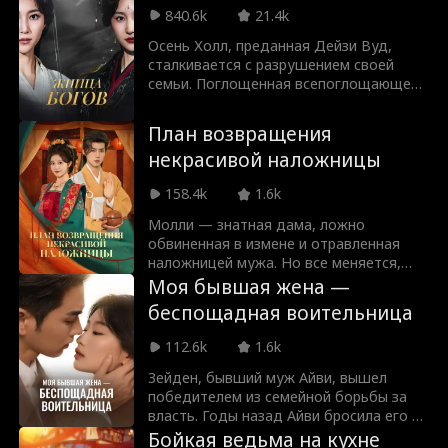
соблазнить его. Скотт дарит Милли
840.6k
21.4k
настоящее бриллиантовое колье, а
Сейди — подделку. Заручившись
Осень Холл, преданная Дейзи Вуд,
поддержкой ассистента и пациентов,
сталкивается с разрушением своей
Сейди узнает правду и больше не
семьи. Поглощенная всепоглощающей
намерена молчать: она дает
ненавистью, она пробуждает в себе
решительный отпор предательству.
Демон-лорда Азур. Объединившись с
План возвращения
Абисс и Фьюме, она жаждет мести.
некрасивой наложницы
Пока боги осаждают, они используют
сны для контратаки, воссоединяя Трех
158.4k
1.6k
Демон-лордов и погружая
божественное царство в хаос.
Молли — знатная дама, ложно
обвиненная в измене и отравленная
наложницей мужа. Но все меняется,
когда в ее теле просыпается
Моя бывшая жена —
современный ученый. Вооружившись
беспощадная воительница
наукой, Молли жаждет мести. Она
намерена вернуть контроль, развестись
112.6k
1.6k
с холодным принцем Йелем и наказать
предателей. Заручившись поддержкой
Зейден, бывший муж Айви, вышел
императора и императрицы, она
победителем из семейной борьбы за
возвышается, оставляя Йеля и его
власть. Годы назад Айви бросила его на
наложницу ни с чем. Никакой любви —
самом дне. Теперь же Зейден, чьи
Бойкая ведьма на кухне