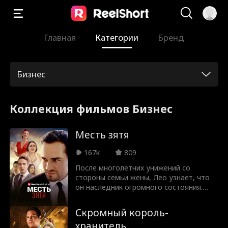
Главная
Категории
Бренд
Бизнес
Коллекция фильмов Бизнес
Месть зятя
167k
809
После многолетних унижений со
стороны семьи жены, Лео узнает, что
он наследник огромного состояния.
Теперь настало время — для мести!
Скромный король-
хранитель