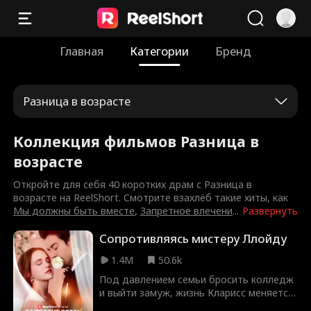
Главная
Категории
Бренд
Разница в возрасте
Коллекция фильмов Разница в
возрасте
Откройте для себя 40 коротких драм с Разница в
возрасте на ReelShort. Смотрите взахлёб такие хиты, как
Мы должны быть вместе
,
Запретное влечени
...
Развернуть
Сопротивляясь мистеру Ллойду
1.4M
50.6k
Под давлением семьи бросить колледж
и выйти замуж, жизнь Кларисс меняется,
когда она встречает Остина,