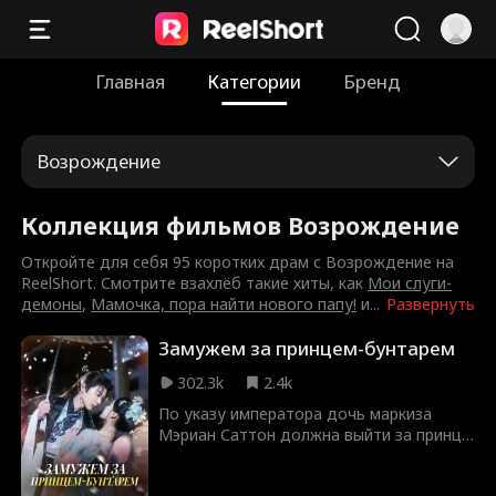
Главная
Категории
Бренд
Возрождение
Коллекция фильмов Возрождение
Откройте для себя 95 коротких драм с Возрождение на
ReelShort. Смотрите взахлёб такие хиты, как
Мои слуги-
демоны
,
Мамочка, пора найти нового папу!
и
...
Развернуть
Замужем за принцем-бунтарем
302.3k
2.4k
По указу императора дочь маркиза
Мэриан Саттон должна выйти за принца
Харлана. Но когда Харлан спасает
тонущую кузину Скарлетт, бабушка