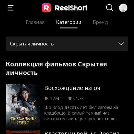
Главная
Категории
Бренд
Скрытая личность
Коллекция фильмов Скрытая
личность
Восхождение изгоя
4.7M
61.7k
Шо Клод десять лет был изгоем на
кладбище. В самый тёмный час
смотрительница раскрывает свою
тайну и пробуждает его силу. Пока Шо
идёт к бессмертию, наступают демоны.
Властелин войны: Против