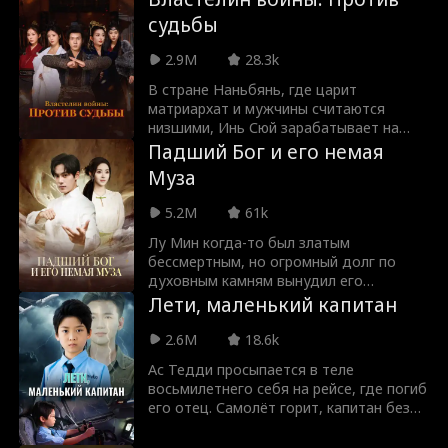
Эпическая битва миров началась!
судьбы
2.9M
28.3k
В стране Наньбянь, где царит
матриархат и мужчины считаются
низшими, Инь Сюй зарабатывает на
жизнь продажей свинины и живёт
Падший Бог и его немая
вместе с матерью. Каждый день он
Муза
терпит насмешки и унижения от
женских банд, но, лишённый права
5.2M
61k
защищаться, может лишь сдерживать
гнев.По законам общества мужчинам
Лу Мин когда-то был златым
запрещено обучаться боевым
бессмертным, но огромный долг по
искусствам, однако Инь Сюй мечтает о
духовным камням вынудил его
том, чтобы выйти на поле боя и
покинуть Небесный мир и
Лети, маленький капитан
защищать родину. Втайне от матери
переродиться в мире людей. Он
он упорно тренируется. Несмотря на её
оказывается в теле погибшего игрока-
2.6M
18.6k
протесты, юноша решает принять
неудачника, которого довели до
Ас Тедди просыпается в теле
участие в Турнире воинственных богов,
смерти ростовщики. Неожиданно Лу
восьмилетнего себя на рейсе, где погиб
где шаг за шагом раскрывает тайну
Мин узнаёт, что у этого человека была
его отец. Самолёт горит, капитан без
своего происхождения…
жена — удивительно красивая, тихая,
сознания, а сотни жизней на волоске.
немая женщина, которая, несмотря на
Тедди должен использовать взрослый