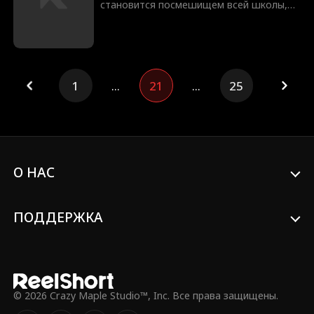
становится посмешищем всей школы,
когда её тайная влюблённость в
популярного хоккеиста становится
достоянием общественности.
Униженная и разбитая, она решает
сделать смелый шаг и анонимно
1
...
21
...
25
отправляет ему свои откровенные
фотографии, надеясь привлечь его
внимание. Но всё идёт не по плану:
снимки случайно получает Колтон,
капитан команды, который постоянно
её подкалывает. Одна ошибка меняет
всё. Но к чему она приведёт?
О НАС
ПОДДЕРЖКА
© 2026 Crazy Maple Studio™, Inc. Все права защищены.