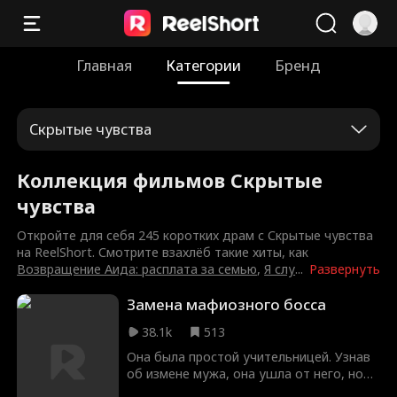
Главная
Категории
Бренд
Скрытые чувства
Коллекция фильмов Скрытые
чувства
Откройте для себя 245 коротких драм с Скрытые чувства
на ReelShort. Смотрите взахлёб такие хиты, как
Возвращение Аида: расплата за семью
,
Я слу
...
Развернуть
Замена мафиозного босса
38.1k
513
Она была простой учительницей. Узнав
об измене мужа, она ушла от него, но
вскоре была похищена. Очнувшись, она