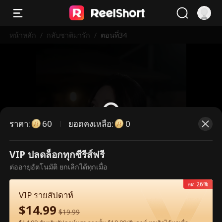
หน้าหลัก
/
กลับชาติมารัก
/
ตอนที่34
ราคา
:
ยอดคงเหลือ
:
60
0
VIP ปลดล็อกทุกซีรีส์ฟรี
ตอนนี้เป็นตอนพรีเมียม กรุณาปลดล็อก
ต่ออายุอัตโนมัติ ยกเลิกได้ทุกเมื่อ
เพื่อรับชม
ลด 26%
VIP รายสัปดาห์
$
14.99
60
ปลดล็อกทันที
$
19.99