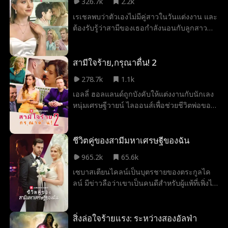
326.7k
2.2k
สัมพันธ์กับลูกัส เอเจอร์ แต่เมื่อเหตุการณ์ไม่
เรเชลพบว่าตัวเองไม่มีคู่สาวในวันแต่งงาน และ
คาดคิดเกิดขึ้นและพนักงานทั้งหมดเห็น
ต้องรับรู้ว่าสามีของเธอกำลังนอนกับลูกสาว
ข้อความในโทรศัพท์ของเธอ จะเกิดอะไรขึ้นกับ
ของเธอเอง! ไม่อยากให้เป็นเรื่องขำๆในเมือง
เธอและลูกัส เอเจอร์ ว่าเขาจะไล่เธอออกจาก
ราเชลตัดสินใจที่จะดำเนินงานแต่งงานต่อ แต่มี
งานหรือไม่... หรือความลับจากอดีตของพวก
เพียงเรื่องเล็กๆน้อยๆที่เธอต้องทำ... หาคู่สาว
สามีใจร้าย,กรุณาตื่น! 2
เขาจะถูกเปิดเผยขึ้นมา
ใหม่!
278.7k
1.1k
เอลลี่ ฮอลแลนด์ถูกบังคับให้แต่งงานกับนักเลง
หนุ่มเศรษฐีวายน์ ไลออนส์เพื่อช่วยชีวิตพ่อของ
เธอ โดยมีราคาที่สูงมากถึงห้าล้านดอลลาร์ เอล
ลี่จึงต้องขายตัวเองให้กับครอบครัวไลออนส์
โดยมีเงื่อนไขว่าต้องทำให้ได้รับทารุณโอลเด็ก
ชีวิตคู่ของสามีมหาเศรษฐีของฉัน
แต่มีเงื่อนไขเดียวคือวายน์ ไลออนส์อยู่ใน
965.2k
65.6k
อาการโคม่า!
เซบาสเตียนไคลน์เป็นบุตรชายของตระกูลไค
ลน์ มีข่าวลือว่าเขาเป็นคนดีสำหรับผู้แพ้ที่เพิ่งได้
รับการปล่อยตัวจากคุก ไม่มีผู้หญิงในใจที่ถูก
ต้องของพวกเขาจะแต่งงานกับเขาจนกว่านาตา
ลีควินน์จะทำ เธอรู้น้อย ... เธอแต่งงานกับมหา
สิ่งล่อใจร้ายแรง: ระหว่างสองอัลฟ่า
เศรษฐีลับจริงๆ! จะเกิดอะไรขึ้นเมื่อเธอค้นพบ