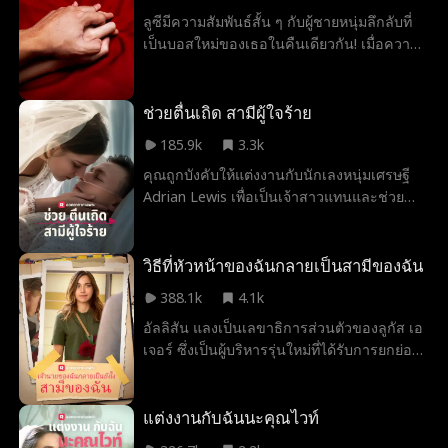
เธอ ไม่มีความรัก ไม่มีเพศสัมพันธ์ ไม่มีเชือก
ลูซีมีความสัมพันธ์สั้น ๆ กับผู้ชายหนุ่มลึกลับที่
เช้า แต่เมื่อ Khloe อยู่ในเตียงของ Jasper เขาก็
เป็นบอสใหม่ของเธอในคืนเดียวกัน! เมื่อความ
เริ่มต้นรู้สึกว่าทุกสิ่งที่เขียนไว้ในสัญญาของพวก
รักค่อย ๆ เกิดขึ้นในที่ทำงาน พวกเขาจะ
เขา... ถูกเขียนมาเพื่อที่จะถูกล้มเลิก
สามารถต้านทานความสัมพันธ์ของพวกเขาได้
หรือไม่?
ช่วยตื่นเถิด สามีผู้ใจร้าย
185.9k
3.3k
คุณถูกบังคับให้แต่งงานกับนักเลงหนุ่มเศรษฐี
Adrian Lewis เพื่อเป็นเจ้าสาวแทนและช่วย
ชีวิตปู่ของคุณ โดยคุณได้ขายตัวเองให้กับ
ครอบครัว Lewis ในราคา 5 ล้านดอลลาร์ โดย
มีเงื่อนไขว่าคุณต้องมีลูกโดยต้องเป็นทายาท
วิธีที่หัวหน้าของฉันกลายเป็นสามีของฉัน
ของตระกูล Lewis แต่มีเรื่องนึงที่ยังทำให้คุณ
388.1k
4.1k
ตกใจ... Adrian Lewis อยู่ในอาการโคม่า!
อัลลิสัน แลงเป็นเลขาธิการส่วนตัวของลูกัส เอ
เจอร์ ซึ่งเป็นผู้บริหารรุ่นใหม่ที่ได้รับการยกย่อง
ใน Forbes 30 under 30 และเป็นที่รู้จักใน
วงการวิสาหกิจ ในการพยายามกำจัดเพื่อนหนุ่ม
เก่าของเธอ ไคล์ ออกจากชีวิตของเธอ เธอจึง
แต่งงานกับฉันนะคุณไวท์
ส่งข้อความให้เขาว่าตอนนี้เธอกำลังมีความ