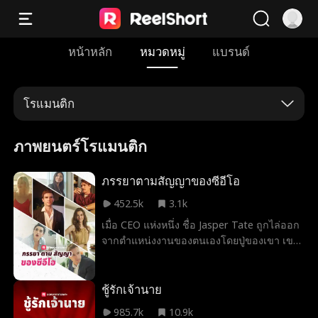
หน้าหลัก
หมวดหมู่
แบรนด์
โรแมนติก
ภาพยนตร์โรแมนติก
ภรรยาตามสัญญาของซีอีโอ
452.5k
3.1k
เมื่อ CEO แห่งหนึ่ง ชื่อ Jasper Tate ถูกไล่ออก
จากตำแหน่งงานของตนเองโดยปู่ของเขา เขา
จึงพยายามอย่างที่สุดเพื่อกลับไปทำงานอีกครั้ง
ภรรยา? ลูกสาว? ไม่มีปัญหา แค่เซ็นสัญญากับ
สาวใดก็ได้ และสาวคนนั้นก็คือ Khloe Adams
ชู้รักเจ้านาย
ที่กำลังต้องการเงินเพื่อช่วยชีวิตน้องสาวของ
985.7k
10.9k