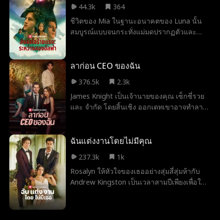
44.3k
364
ความจริง? คำถามที่ดีกว่าคือ ... ทำไมเซบาส
ชีวิตของ Mia ในฐานะอนาคตของ Luna นั้น
เตียนไคลน์ถึงซ่อนตัวตนของเขาตั้งแต่แรก!
สมบูรณ์แบบจนกระทั่งแม่มดปรากฏตัวและ
ประกาศตัวเองว่าเป็นเพื่อนของอัลฟ่า การ
ทรยศโดยทั้งครอบครัวของเธอ Penniless,
packless และตั้งครรภ์, Mia พบอัลฟ่าอีกคนที่
ลาก่อน CEO ของฉัน
อ้างว่าเป็นรักแท้ของเธอ เธอสามารถไว้วางใจ
376.5k
2.3k
คนแปลกหน้าลึกลับคนนี้ได้หรือไม่? หรือว่าเธอ
James Knight เป็นเจ้านายของคุณ เซ็กซี่รวย
เป็นผู้จำนำในเกมที่อันตราย?
และ จำกัด โดยสิ้นเชิง ออกเดทเขาอาจทำลาย
อาชีพของคุณ แต่การรักเขาจะทำให้หัวใจของ
คุณแตกสลายอย่างแน่นอน เพราะมีอะไรเลว
ร้ายไปกว่าการรู้ว่าคุณต้องการอะไรนอกจากรู้
ฉันแต่งงานโดยไม่มีคุณ
ว่าคุณไม่สามารถมีได้?
237.3k
1k
Rosalyn ให้หัวใจของเธออย่างสุ่มสี่สุ่มห้ากับ
Andrew Kingston เป็นเวลาสามปีเพียงเพื่อให้
เขาละทิ้งเธอเหมือนเธอไม่มีอะไรเลย ในงาน
แต่งงานของเธอกับคนอื่นเขาปรากฏตัวขึ้นเพื่อ
บอกเธอว่า ... เธอเป็นทุกอย่างกับเขามาตลอด?