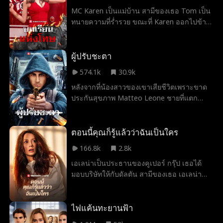
MC Karen เป็นแม่บ้าน สามีของเธอ Tom เป็น
ทนายความที่ร่ำรวย ขณะที่ Karen ออกไปข้าง
นอก บ้านของเธอเกิดไฟไหม้และ Anna ลูกสาว
วัยห้าขวบของพวกเขาตกลงมาเสียชีวิต Merry
ผู้มีจิตใจดีไปกับรถดับเพลิงเพื่อพา Anna ไปโรง
ผู้ปรับชะตา
พยาบาล โดยมี Bob หัวหน้าหน่วยดับเพลิงขับ
574.1k
30.9k
พวกเขาต้องพา Anna ไปห้องฉุกเฉินเพื่อผ่าตัด
หลังจากที่น้องสาวของเขาเสียชีวิตเพราะขาด
โดยเร็วที่สุด รถดับเพลิงชนกับรถของ Karen
ประกันสุขภาพ Matteo Leone ชายที่แตก
ขณะที่เธอกำลังกลับจากการนอกใจสามี เธอ
สลาย ตัดสินใจล้างแค้นด้วยการฆ่าซีอีโอของ
เรียกร้องให้พวกเขาขอโทษและจ่ายค่าเสียหาย
บริษัทประกันภัย แต่เขาไม่ได้แค่ต้องการแก้
ทำให้เสียเวลา Merry และ Eve เจ้าหน้าที่
แค้น เขามีเป้าหมายใหญ่กว่า: เปิดโปงบริษัท
ตอนนี้คุณก็รู้แล้วว่าฉันเป็นใคร
พยาบาล รวมถึงคนที่ผ่านไปมา พยายามให้เธอ
ประกันสุขภาพที่ทุจริตที่เอาเปรียบลูกค้าที่เปราะ
หลีกทาง Karen ไม่ยอม โดยไม่รู้ว่ารถดับเพลิง
166.8k
2.8k
บางที่สุด Matteo หลบหนีตำรวจไปได้ทุกครั้ง
กำลังพยายามช่วยลูกสาวของเธอเอง
เอเลน่าเป็นประธานของคูเปอร์ กรุ๊ป เธอได้
ทิ้งร่องรอยเพื่อส่งสารของเขา ไม่นานก็กลาย
มอบบริษัทให้กับดัลตัน สามีของเธอ เอเลน่า
เป็นฮีโร่ของประชาชนที่ซีอีโอชั่วร้ายคิดว่าจะ
กลับมาเป็นกรรมการบริหารอีกครั้งหลังจาก
ปิดปากได้
หายไป 5 ปี แต่ไม่มีใครในบริษัทจำเธอได้อีก
แล้ว เอเลน่าต้องเผชิญกับที่ทำงานที่เต็มไปด้วย
ไฟแค้นทะยานฟ้า
การนินทา การกลั่นแกล้ง และข่าวลือ หลายคน