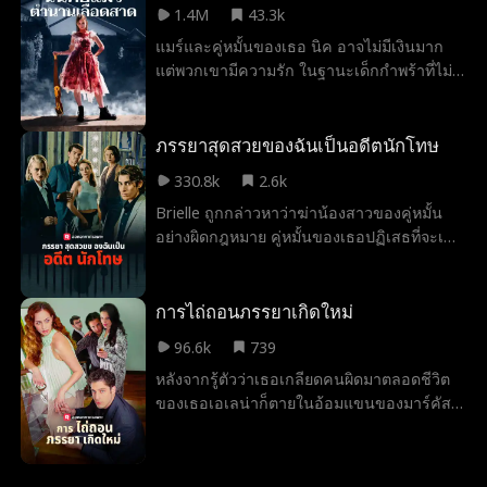
1.4M
43.3k
สัมพันธ์กับลูกัส เอเจอร์ แต่เมื่อเหตุการณ์ไม่
แมร์และคู่หมั้นของเธอ นิค อาจไม่มีเงินมาก
คาดคิดเกิดขึ้นและพนักงานทั้งหมดเห็น
แต่พวกเขามีความรัก ในฐานะเด็กกำพร้าที่ไม่มี
ข้อความในโทรศัพท์ของเธอ จะเกิดอะไรขึ้นกับ
ครอบครัวของตัวเอง แมร์ฝันถึงงานแต่งงานที่มี
เธอและลูกัส เอเจอร์ ว่าเขาจะไล่เธอออกจาก
ครอบครัวของนิคอยู่เคียงข้าง แต่เขากลับเก็บ
งานหรือไม่... หรือความลับจากอดีตของพวก
ความลับเกี่ยวกับญาติที่ห่างเหินไป แล้วแม่ของ
ภรรยาสุดสวยของฉันเป็นอดีตนักโทษ
เขาจะถูกเปิดเผยขึ้นมา
เขาก็มาถึงโดยไม่คาดคิด เชิญแมร์เข้าสู่
330.8k
2.6k
ครอบครัว Thornwood ที่ร่ำรวยและลึกลับ
Brielle ถูกกล่าวหาว่าฆ่าน้องสาวของคู่หมั้น
อย่างอบอุ่น เธอถึงกับเสนอจัดงานแต่งงานที่
อย่างผิดกฎหมาย คู่หมั้นของเธอปฏิเสธที่จะเชื่อ
คฤหาสน์ของพวกเขา แต่เช้าวันพิธี การค้นพบ
เธอและส่งเธอเข้าคุก สามปีต่อมาหลังจากที่
ที่น่ากลัวทำลายความฝันของแมร์ และเธอรู้ว่า
เธอได้รับการปล่อยตัว Brielle ทำงานเพื่อพิสูจน์
เธอไม่ได้เดินเข้าสู่ความสุขตลอดกาล แต่เข้าสู่
ความไร้เดียงสาของเธอ เจย์คนแปลกหน้า
การไถ่ถอนภรรยาเกิดใหม่
ฝันร้ายที่บิดเบี้ยวด้วยประวัติศาสตร์มืดของ
ลึกลับและหล่อเหลาเจย์ให้ความช่วยเหลือแก่
ครอบครัว Thornwood ซึ่งอาจจบลงด้วยการ
96.6k
739
เธอ ... แต่อาจมีเขามากกว่าสิ่งที่เห็น
ฆ่าเธอ
หลังจากรู้ตัวว่าเธอเกลียดคนผิดมาตลอดชีวิต
ของเธอเอเลน่าก็ตายในอ้อมแขนของมาร์คัส
สามีของเธอ เอเลน่าถูกนำกลับมาทันเวลา ยัง
ไม่สายเกินไปเธอยังมีเวลาเปลี่ยนแปลงทุกอย่าง
ในชีวิตนี้เธอจะไม่เกลียดสามีของเธอ ... เธอจะ