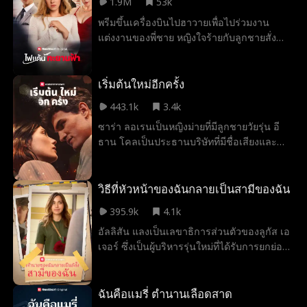
1.9M
53k
คาดเดาว่า "ภรรยาของดัลตัน" เป็นหญิงแก่เจ้า
พรีมขึ้นเครื่องบินไปฮาวายเพื่อไปร่วมงาน
เล่ห์ ฟลอร่า เลขานุการของดัลตัน พยายาม
แต่งงานของพี่ชาย หญิงใจร้ายกับลูกชายสั่ง
ยั่วยวนเขาหลายครั้งแต่ไม่สำเร็จ วันหนึ่ง ฟล
พรีมสลับที่นั่งกับพวกเขา เด็กสะดุดล้มเพราะ
อร่าเห็นดัลตันและเอเลน่าแสดงความรักต่อกัน
เครื่องสั่น ซึ่งแม่ของเด็กต้องการให้เครื่องบิน
และเชื่อว่าเอเลน่าเป็นเมียน้อยของเขา จากนั้น
หันกลับ ทำให้ต้องลงจอดฉุกเฉิน เนย น้องสาว
เริ่มต้นใหม่อีกครั้ง
เธอก็รู้ว่าเอเลน่าท้อง ฟลอร่าต้องการเป็นเมีย
ของแม่เด็ก ได้กล่าวหาพรีมว่าเป็นชู้กับคู่หมั้น
น้อยของดัลตันเช่นกัน เธอจึงวางแผนที่จะกลั่น
443.1k
3.4k
ของเธอ โดยไม่รู้ว่าพรีมคือน้องสาวของคู่หมั้น
แกล้งเอเลน่าและกำจัดเธอออกไปจากชีวิตขอ
ซาร่า ลอเรนเป็นหญิงม่ายที่มีลูกชายวัยรุ่น อี
ทำให้งานแต่งถูกยกเลิกไป
งดัลตัน
ธาน โคลเป็นประธานบริษัทที่มีชื่อเสียงและ
ต้องการเข้าซื้อกิจการของเธอ เขาเป็นคนหยิ่ง
ยโสและมีความฉลาดสูง และมีความหล่อ
เหมือนไม่จำเป็น และเขาจะไม่หยุดยั้งจนกว่าจะ
วิธีที่หัวหน้าของฉันกลายเป็นสามีของฉัน
ได้สิ่งที่เขาต้องการ และสิ่งที่เขาต้องการคือใจ
395.9k
4.1k
ของซาร่า
อัลลิสัน แลงเป็นเลขาธิการส่วนตัวของลูกัส เอ
เจอร์ ซึ่งเป็นผู้บริหารรุ่นใหม่ที่ได้รับการยกย่อง
ใน Forbes 30 under 30 และเป็นที่รู้จักใน
วงการวิสาหกิจ ในการพยายามกำจัดเพื่อนหนุ่ม
เก่าของเธอ ไคล์ ออกจากชีวิตของเธอ เธอจึง
ฉันคือแมรี่ ตำนานเลือดสาด
ส่งข้อความให้เขาว่าตอนนี้เธอกำลังมีความ