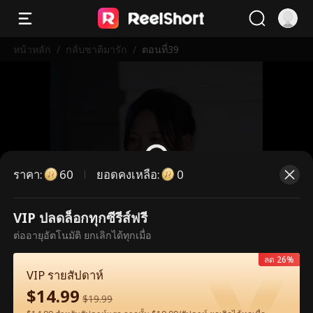
หน้าหลัก
/
กลับชาติมารัก
/
ตอนที่39
ราคา
:
ยอดคงเหลือ
:
60
0
VIP ปลดล็อกทุกซีรีส์ฟรี
ตอนนี้เป็นตอนพรีเมียม กรุณาปลดล็อก
ต่ออายุอัตโนมัติ ยกเลิกได้ทุกเมื่อ
เพื่อรับชม
ลด 26%
VIP รายสัปดาห์
$
14.99
60
ปลดล็อกทันที
$
19.99