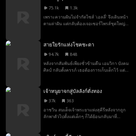
เด็กปะทุขึ้นอีกครั้ง เคทลินและโคลต้องประคับ
75.1k
1.3k
ประคองความสัมพันธ์ครั้งใหม่ โดยมีแฟนเก่า
เพราะความฝันไม่จำกัดไซส์ 'เอลลี่' จึงเดินหน้า
สุดแสบ แก๊งสาวขี้วีน และที่แย่ที่สุดคือพี่ชาย
ตามล่าฝัน แต่กลับต้องเจอเซอร์ไพรส์ชุดใหญ่
ของเธอเองคอยขัดขวาง
เมื่อซีอีโอหนุ่มหล่อผู้กุมชะตาชีวิตในวงการ
แฟชั่นของเธอ คืออดีตวันไนท์สแตนด์ที่เธอ
กำลังหนีหน้า และตอนนี้เขากำลังจะมาทวงคืน
สายใยรักแห่งโชคชะตา
ทั้งตัวเธอและลูกน้อยเพื่อสร้างครอบครัวที่
94.7k
848
สมบูรณ์แบบ
หลังจากสัมพันธ์เพียงชั่วข้ามคืน เอมวิกา บังคม
ศิลป์ กลับตั้งครรภ์ เธอต้องการเก็บเด็กไว้ แต่
กลับถูกพ่อขับไล่ออกจากบ้าน ไร้ที่พึ่งพิง เอมจึง
ต้องกลายเป็นคนไร้บ้านและดิ้นรนเลี้ยงดู
ลูกชายด้วยความยากลำบาก วันหนึ่ง ปฐพีห์
เจ้าหนูยาจกสู่บัลลังก์ตั่งทอง
บังคมศิลป์ ลูกชายของเธอก็ได้บังเอิญพบกับ
37k
363
หรัญพฤกษ์ ดิลกภักดี มหาเศรษฐีผู้ทรงอำนาจ
อาชวิน สมเด็จเจ้าพระยาแห่งสุคีรีหลังจากถูก
หรัญจึงได้ล่วงรู้ความจริงโดยบังเอิญว่า เด็ก
ลักพาตัวไปตั้งแต่เด็กๆ ก็ได้ย้อนกลับมาที่
ชายคนนั้นคือลูกชายของเขาเอง เขาพยายาม
หมู่บ้านอีกครั้งเพื่อพร้อมหน้าพร้อมตากับ
จะติดต่อปฐพีห์แต่กลับไม่พบแม้แต่ร่องรอย จาก
ครอบครัวของเขาที่ห่างหายจากกันไปนาน สิ่ง
ความบังเอิญสู่ความเข้าใจผิด นำพาให้เอมและ