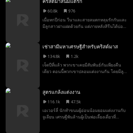
ที่เขาไม่ทันได้คาดคิดก็คือครอบครัวเขากลับ
คริสต์มาสนี้มีแต่รัก
หรัญกลับมาพัวพันกันอีกครั้ง!
ถูกทุกคนในเมืองกลั่นแกล้ง แล้วแบบนี้อาชวิ
60.8k
976
นที่ปกปิดตัวตนไว้เป็นความลับจะสามารถแก้
เมื่อหกปีก่อน วีนาและสายลมตกหลุมรักกันและ
แค้นพวกเขาได้หรือไม่นะ?
มีลูกสาวฝาแฝดด้วยกัน แต่ภายหลังสิรีนได้บ่อน
ทำลายความสัมพันธ์ของทั้งสอง ทำให้เกิดความ
เข้าใจผิดจนคู่รักต้องแยกจากกัน หกปีต่อมา
ด้วยความช่วยเหลือเล็ก ๆ น้อย ๆ จากลูกสาว
เช่าสามีมหาเศรษฐีสำหรับคริสต์มาส
ฝาแฝดที่สลับตัวกัน ความจริงทั้งหมดจึงถูกเปิด
134.8k
1.2k
เผยออกมา
เจ็ดปีที่แล้ว พวกเขาเคยมีสัมพันธ์กันเพียงคืน
เดียว ตอนนี้พวกเขาปลอมแต่งงานกัน โดยมีลูก
ที่เขาไม่รู้ว่าเป็นลูกของเขา
สูตรแกล้งแต่งงาน
116.1k
47.5k
เอเวอร์ลี่ นักทำขนมผู้อ่อนน้อมยอมแต่งงานกับ
จูเลียน เศรษฐีพันล้านผู้เป็นพ่อเลี้ยงเดี่ยวที่
ต้องการภรรยาจำลองเพื่อรักษาสิทธิการเลี้ยงดู
ลูกสาวของเขา ความสัมพันธ์ที่เริ่มต้นจากการ