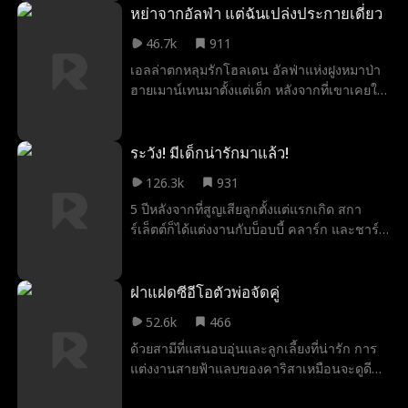
แต่งงานปลอมๆกลายเป็นสูตรแห่งความรัก
หย่าจากอัลฟ่า แต่ฉันเปล่งประกายเดี่ยว
ขณะที่พวกเขาค้นพบความรู้สึกที่มีต่อกัน
46.7k
911
ระหว่างนั้นก็ต้องต่อสู้กับศัตรูผู้หึงหวง อดีตคู่
เอลล่าตกหลุมรักโฮลเดน อัลฟ่าแห่งฝูงหมาป่า
หมั้นที่คอยสะกดรอยตาม และอดีตภรรยาที่บ้า
ฮายเมาน์เทนมาตั้งแต่เด็ก หลังจากที่เขาเคยให้
คลั่งที่ยอมทำทุกอย่างเพื่อทำลายความสัมพันธ์
คำมั่นสัญญาว่าจะปกป้องเธอ และเพราะคำ
ของพวกเขา
พยากรณ์ของแม่มดเกี่ยวกับเนื้อคู่แห่งโชค
ชะตา ทำให้เธอได้กลายเป็นราชินีของเขา ทว่า
ระวัง! มีเด็กน่ารักมาแล้ว!
โฮลเดนกลับเข้าใจผิด คิดว่าเธอแต่งงานกับเขา
126.3k
931
เพียงเพราะอยากใช้อำนาจในตำแหน่งราชินี
5 ปีหลังจากที่สูญเสียลูกตั้งแต่แรกเกิด สกา
เท่านั้น เขาจึงเปลี่ยนความรักให้กลายเป็น
ร์เล็ตต์ก็ได้แต่งงานกับบ็อบบี้ คลาร์ก และชาร์ลี
ความเกลียดชัง ซ้ำร้ายด้วยแผนการร้ายของไอ
ลูกชายสุดน่ารักของบ็อบบี้ก็ไม่ติดขัดที่จะเรียก
วี่ คนรักเก่าสมัยเด็กของโฮลเดน ทำให้เอลล่า
เธอว่า “แม่” เมื่อไหร่บ็อบบี้จะเปิดเผยว่าเขาเป็น
เชื่อว่าทั้งคู่มีความสัมพันธ์ลึกซึ้งต่อกัน จน
ซีอีโอมหาเศรษฐี? หญิงสาวลึกลับที่เป็นแม่ของ
ฝาแฝดซีอีโอตัวพ่อจัดคู่
กระทั่งเธอแอบไปได้ยินแผนการของโฮลเดนที่
ชาร์ลีคือใคร? นี่เป็นเพียงนิทานหรือว่าหลังจาก
คิดจะกำจัดลูกในท้องของเธอทิ้ง เอลล่าจึง
52.6k
466
นี้สการ์เล็ตต์จะพบกับความสุขตลอดกาล?
ตัดสินใจหย่าขาดและหนีไปพร้อมกับลูกในท้อง
ด้วยสามีที่แสนอบอุ่นและลูกเลี้ยงที่น่ารัก การ
ก่อนจะได้พบกับฝูงซิลเวอร์สโนว์ของเธออีก
แต่งงานสายฟ้าแลบของคาริสาเหมือนจะดูดี
ครั้ง และได้รู้ความจริงที่คาดไม่ถึงว่าแท้จริง
เกินจริง แต่อดีตอันเจ็บปวดของเธอจะตามมา
แล้วเธอคือเจ้าหญิงที่สาบสูญไปนานของฝูง