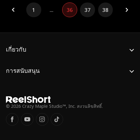
ก่อนจะสั่งฆ่านางอย่างโหดเหี้ยม ความแค้นที่
สร้างอาวุธสุดแกร่งที่สุดขึ้นมา ช่วยเขา
1
...
36
37
38
ต้องตายอย่างอยุติธรรม ทำให้นางได้เกิดใหม่ดั่ง
กวาดล้างศัตรูทั่วสารทิศ จากนั้นก็เกลี้ยกล่อมให้
หงส์คืนชีพ ครั้งนี้ นางสังหารพี่น้องจอมวางแผน
เขามีลูกกับเธอสักครอกหนึ่ง กลายเป็นคู่รักดั่ง
กำจัดแม่เลี้ยงผู้โหดร้าย และทวงคืนสินเดิมของ
เทพเซียน เคียงคู่ชั่วกาล!
มารดา ชายชั่วและอนุ ต่างต้องตายภายใต้คม
ดาบของนางทีละคน ในตอนท้ายยังมีฉากพิเศษ
เมื่อเฉินจิ่นหนิง แม่ทัพหญิงดอกท้อซ่งซีซี และ
เกี่ยวกับ
ลั่วจิ่นซู หัวหน้าสูงสุดแห่งสำนักแพทย์เทียนจ้าน
มารวมตัวกัน พร้อมกับตัวละครลึกลับอย่าง
อัจฉริยะแพทย์หญิง หยวนชิงหลิง
การสนับสนุน
© 2026 Crazy Maple Studio™, Inc. สงวนลิขสิทธิ์.