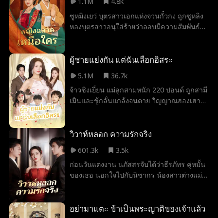
1.1M
4.8k
แต่บัดนี้ฉินอวิ๋นซูกลับตัดสินใจทิ้งเขา เดินทาง
ซูหมิงเยว่ บุตรสาวเอกแห่งจวนกั๋วกง ถูกซูหลิง
เพียงลำพังไปยังเป่ยเหลียงเพื่อแต่งงานทางการ
หลงบุตรสาวอนุใส่ร้ายว่าลอบมีความสัมพันธ์
เมือง ฮ่องเต้ไม่เข้าใจเหตุผล ทว่านางยืนกราน
กับชายอื่น จ้านอวี้จึงหมดศรัทธาในตัวภรรยา
อย่างแน่วแน่ หลังจากที่องค์รัชทายาทไม่สน
โดยสิ้นเชิง ด้านซูหลิงหลงผู้เป็นอนุภรรยากลับ
เสียงนินทาของผู้คน และขออภิเษกกับหลินชิง
แอบอ้างคำสั่งของอ๋อง สั่งพระรายทานสุราพิษ
ผู้ชายแย่งกัน แต่ฉันเลือกอิสระ
เหยา น้องสาวขององครักษ์ ให้ขึ้นเป็นชายาเอก
เพื่อสังหารนาง ในเวลาเดียวกัน นัก
หัวใจของนางก็แตกสลาย ไม่เหลือสิ่งใดให้ยึด
5.1M
36.7k
วิทยาศาสตร์หญิงจากยุคปัจจุบันนามซูหมิงเยว่
เหนี่ยวอีก สุดท้ายฮ่องเต้มีพระราชโองการ แต่ง
จ้าวชิงเยี่ยน แม่ลูกสามหนัก 220 ปอนด์ ถูกสามี
กลับเสียชีวิตโดยอุบัติเหตุ และทะลุมิติเข้ามาอยู่
ตั้งฉินอวิ๋นซูเป็น “องค์หญิงพิทักษ์แผ่นดิน” และ
เมินและชู้กลั่นแกล้งจนตาย วิญญาณฮองเฮาจึง
ในร่างของซูหมิงเยว่ หลังจากเข้ามาในร่างนี้
กำหนดให้อภิเษกในอีกเจ็ดวัน ส่วนองค์
มาเข้าร่างแทน! เธอปฏิวัติลุคใหม่จนสวยเชิด
นางตัดสินใจหย่าขาดจากอ๋องอวี้ และตั้งใจให้
รัชทายาทผู้ยังเชื่อมั่นว่าเพื่อนรักในวัยเยาว์จะ
ฟาดกลับสามีและมือที่สามยับ พอสามีรีบมาง้อ
ทุกคนที่เคยทำร้ายนางต้องชดใช้ ด้วยความรู้
ไม่มีวันจากไป… กลับยังไม่ล่วงรู้เรื่องทั้งหมดเลย
แข่งกับหนุ่มๆ ที่รุมจีบ เธอไม่สน ขอสวยรวยปัง
วิวาห์หลอก ความรักจริง
ทางวิทยาศาสตร์จากยุคปัจจุบัน นางค่อย ๆ ได้
ใช้ชีวิตเลิศๆ ดีกว่า
รับความโปรดปรานจากฮ่องเต้และฮองเฮา มุ่ง
601.3k
3.5k
มั่นสร้างเส้นทางของตนเองโดยไม่ยึดติดกับ
ก่อนวันแต่งงาน นภัสสรจับได้ว่าธีรภัทร คู่หมั้น
ความรักอีกต่อไป ระหว่างทางนางเปิดโปงและ
ของเธอ นอกใจไปกับนิชากร น้องสาวต่างแม่
ตอกหน้าทั้งอ๋องและอนุภรรยา จนท้ายที่สุด
แถมเธอยังตั้งท้องอีกด้วย ความรักสิบปีพังทลาย
สามารถหย่าขาดได้สำเร็จ
ในชั่วข้ามคืน นภัสสรจึงตัดสินใจแก้แค้น
นภัสสรบุกไปขวางรถของเมธัส ชายผู้ลึกลับใน
อย่ามาแตะ ข้าเป็นพระญาติของเจ้าแล้ว
เมืองเจียงเฉิง พร้อมยื่นข้อเสนอแต่งงานตาม