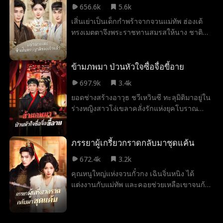
656.6k
5.6k
สัญญา เธอต้องการอำนาจของตระกูลสินเพื่อ
เสิ่นเย่าเป็นเด็กกำพร้าจากจวนแม่ทัพ ฮ่องเต้
ทวงทุกอย่างคืน ส่วนเขาก็ต้องการภรรยาเพื่อ
ทรงเมตตาจึงพระราชทานสมรสให้นาง ชาติ
เอาใจแม่ ทั้งสองต่างได้ในสิ่งที่ต้องการ และ
ก่อนเสิ่นเย่าแต่งให้รัชทายาทเซี่ยจิ่งชู แต่กลับ
ตกลงกันว่าจะร่วมมือกันทางธุรกิจเท่านั้น ไม่มี
ถูกเหยียดหยามสารพัดในตำหนักบูรพา หลังจาก
ความรู้สึกมาเกี่ยวข้อง เมื่อต้องเผชิญหน้ากับ
ตาย เสิ่นเย่าได้ย้อนเวลากลับมาในงานเลี้ยง
ข้ามภพมา ป่วนหัวใจซื่อจื่อขี้อาย
การตอแยไม่เลิกของธีรภัทร และการบีบคั้น
ประทานสมรสอีกครั้ง ครั้งนี้เมื่อต้องเผชิญหน้า
จากครอบครัวตัวเอง นภัสสรก็เริ่มตอบโต้กลับ
697.9k
3.4k
กับการประทานสมรสจากฮ่องเต้อีกครั้ง
โดยมีเมธัสคอยช่วยเหลือ ท่ามกลางการต่อสู้ที่
ยอดช่างสร้างอาวุธ ชวีเหวินซี ทะลุมิติมาอยู่ใน
เสิ่นเย่าเลือกจิ้งอ๋องเซี่ยเยวียน ท่านอาของ
เต็มไปด้วยเล่ห์เหลี่ยมและการหักหลัง หัวใจที่
ร่างหญิงสาวโง่เขลาคลั่งรักแห่งยุคโบราณ
ฮ่องเต้ผู้หล่อเหลางดงาม แต่ได้รับบาดเจ็บสาหัส
เย็นชาของทั้งคู่กลับค่อย ๆ ใกล้ชิดกันจนเกิด
เดิมทีเธอกะจะสะบัดทิ้งชายเลว แล้วใช้ชีวิตให้
จากการรบครั้งใหญ่จนไม่ได้สติ หลังจาก
เป็นความรักขึ้น เมื่อความจริงทั้งหมดถูกเปิด
สุขสบาย แต่กลับถูกบอกว่า หากอายุครบยี่สิบ
เสิ่นเย่าแต่งกับจิ้งอ๋องแล้ว เขาก็ฟื้นขึ้นมาอย่าง
เผย คนทรยศในอดีตก็ได้รับผลกรรมที่ก่อไว้
แล้วยังแต่งงานไม่ได้ จะต้องถูกจับเข้าคุก! ทว่า
ภรรยาผู้เกรี้ยวกราดกลับมาชุดแค้น
น่าอัศจรรย์ เสิ่นเย่าได้รับความเคารพ การ
ส่วนนภัสสรและเมธัสก็ได้พบกับรักแท้และที่พัก
โชคดีที่เธอค้นพบว่า จ้าวเซียนเย่ ซื่อจื่อแห่ง
ปกป้อง และความรักจากเขา ทั้งสองค่อย ๆ เกิด
พิงใจจากการเยียวยากันและกัน
672.4k
3.2k
จวนอ๋องจ้าว ทั้งหล่อเหลาและขี้อาย แค่เธอ
ความรู้สึกดี ๆ ต่อกัน ในขณะที่รัชทายาทเซี่ยจิ่ง
คุณหนูใหญ่แห่งจวนกั๋วกง เฉินจิ่นหนิง ได้
แหย่เล่นนิดหน่อยก็หน้าแดงหูแดงแล้ว ในเมื่อ
ชูค่อย ๆ เริ่มจดจำเรื่องราวในชาติก่อนได้ เขา
แต่งงานกับแม่ทัพ และคอยช่วยเหลือเขาจนก้าว
เป็นแบบนี้… งั้นแต่งกับเขาก็ได้! ทว่า จวนอ๋อง
พบว่าตนเองเสียใจที่สูญเสียเสิ่นเย่าไป จึงเริ่ม
ขึ้นเป็นแม่ทัพผู้ยิ่งใหญ่แห่งยุค แต่กลับถูกสามี
จ้าวกำลังตกอยู่ในอันตราย กองทัพหนึ่งแสน
ตามตอแยอย่างบ้าคลั่ง...
และแม่สามีรังเกียจ ขณะตั้งครรภ์ เขากลับลุ่ม
ทหารประชิดกำแพงเมืองแล้วงั้นหรือ? ไม่
หลงอนุ และถึงขั้นใส่ร้ายให้นางรับโทษแทน
เป็นไร! การทำศึกคือความถนัดของเธอ เธอ