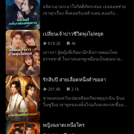
ก็ระเบิดความโกรธอย่างเต็มที่ และสาบานว่า
ลลิตาเอาอกเอาใจกิตติภัทรเสมอ เธอคอยช่วย
จะต้องทวงความยุติธรรมให้กับน้องสาวให้ได้
เขาทุกเรื่อง ทั้งคอยรับเหล้าแทน คอยรับ
ในขณะเดียวกัน ณรัญญาก็ได้รับความรักและ
อันตรายแทน และยินดีทำงานเป็นเลขาที่
การปกป้องจากพี่สาวอย่างเต็มที่ จนค่อย ๆ พลิก
ต่ำต้อยที่สุดข้างกายเขา ความจริงแล้ว ลลิตา
ชีวิตก้าวสู่จุดสูงสุดของชีวิต และในที่สุดก็ได้พบ
เข้าหา กิตติภัทร เพียงเพราะเธอ มองเขาเป็น
เปลี่ยนเจ้าบ่าวชีวิตพุ่งไม่หยุด
กับความรักที่แท้จริงของตนเองในแบบที่ควรจะ
ตัวแทนของคนรักผู้ล่วงลับ กิตติกรและยังเป็น
เป็น
818.2k
4k
ไปตามคำสั่งเสียของ กิตติกร ให้เธอ ดูแลกิตติ
เยาวภา ผู้หญิงที่เกิดมามีกลิ่นกายหอมโดย
ภัทรเป็นเวลา 7 ปี ตลอด 7 ปีนั้น กิตติภัทร กลับ
ธรรมชาติ ในภายนอกดูเหมือนเป็นคุณนาย
ปล่อยให้ สุนิสา ทำร้ายและดูถูก ลลิตา อย่าง
เศรษฐีผู้โชคดี แต่ถูกลูกพี่ลูกน้องที่อิจฉาแทง
เสรี ตั้งแต่การแข่งขันความเร็วชีวิตจนถึงการก
ตาย แต่ทั้งสองได้ย้อนเวลากลับไปยังวัน
ระโดดร่มจากที่สูง ลลิตา ครั้งแล้วครั้งเล่า เสี่ยง
แต่งงาน ลูกพี่ลูกน้องพยายามสลับคู่ เจ้าตัวจึง
รักสิบปี สายเลือดหนึ่งคำขอลา
ชีวิตเพื่อกิตติภัทร แต่เมื่อ กิตติภัทร ตระหนักถึง
ยอมตามสถานการณ์ แต่งงานกับศรันย์ที่ใน
ความรู้สึกตัวเองและเริ่มมีใจต่อเธอ ลลิตากลับ
291.6k
2.1k
ชาติก่อนเสียชีวิตเร็ว แต่ไม่คิดว่าหลังแต่งงาน
สะสมความผิดหวังจนเต็มเปี่ยม และตัดสินใจ
ชายแดนแคว้นเป่ยเหลียงเกิดเหตุฉุกเฉิน ฉินอ
กับศรันย์ ชายหนุ่มไม่เพียงไม่ตาย แต่ร่างกาย
เดินจากไป
วิ๋นซูจึงอาสาทูลขอเสด็จไปอภิเษกสมรสเชื่อม
กลับแข็งแรงขึ้นเรื่อย ๆ ครอบครัวเจริญรุ่งเรือง
สัมพันธไมตรีด้วยตนเอง นางกับองค์รัชทายา
ขึ้นทุกวัน ชีวิตของพวกเขารุ่งเรืองและมีความ
ทอวี่เหวินฮู่เป็นเพื่อนรักกันมาตั้งแต่วัยเยาว์ สิบ
สุข ในขณะที่ผู้ชายเก่าที่เคยมีความสัมพันธ์กับ
ปีเต็มที่เติบโตเคียงข้างกัน ทุกครั้งที่องค์ชาย
หญิงฉลาดเหนือใคร
เยาวภากลับล้มเหลว หมดตัว และลูกพี่ลูกน้องก็
พำนักอยู่ที่เฟิงตู ทั้งสองแทบไม่เคยห่างกันเลย
เคราะห์ร้ายกว่าในอดีตอีกด้วย