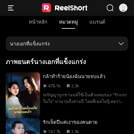
หน้าหลัก
หมวดหมู่
แบรนด์
นางเอกที่แข็งแกร่ง
ภาพยนตร์นางเอกที่แข็งแกร่ง
กล้าทำร้ายน้องฉันนายจบแล้ว
478.1k
2.3k
ณรัญญาถูกชานนท์ใช้เป็นตัวแทนของ “รักแรก
ในใจ” มานานถึงสามปี โดยที่เธอไม่รู้เลยว่า
ตนเองแท้จริงแล้วคือ “น้องสาวที่พลัดพราก”
ของไพลิน ผู้เป็นรักแรกในตำนาน เมื่อไพลิน
ทราบข่าวว่าน้องสาวของตนถูกกลั่นแกล้งและ
รักเจ็ดปีแค่เงาของคนตาย
รังแก เธอซึ่งขึ้นชื่อว่าเป็น “พี่สาวผู้คลั่งรักน้อง”
187.7k
1.3k