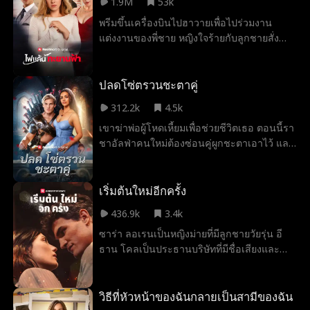
1.9M
53k
คาดเดาว่า "ภรรยาของดัลตัน" เป็นหญิงแก่เจ้า
พรีมขึ้นเครื่องบินไปฮาวายเพื่อไปร่วมงาน
เล่ห์ ฟลอร่า เลขานุการของดัลตัน พยายาม
แต่งงานของพี่ชาย หญิงใจร้ายกับลูกชายสั่ง
ยั่วยวนเขาหลายครั้งแต่ไม่สำเร็จ วันหนึ่ง ฟล
พรีมสลับที่นั่งกับพวกเขา เด็กสะดุดล้มเพราะ
อร่าเห็นดัลตันและเอเลน่าแสดงความรักต่อกัน
เครื่องสั่น ซึ่งแม่ของเด็กต้องการให้เครื่องบิน
และเชื่อว่าเอเลน่าเป็นเมียน้อยของเขา จากนั้น
หันกลับ ทำให้ต้องลงจอดฉุกเฉิน เนย น้องสาว
ปลดโซ่ตรวนชะตาคู่
เธอก็รู้ว่าเอเลน่าท้อง ฟลอร่าต้องการเป็นเมีย
ของแม่เด็ก ได้กล่าวหาพรีมว่าเป็นชู้กับคู่หมั้น
น้อยของดัลตันเช่นกัน เธอจึงวางแผนที่จะกลั่น
312.2k
4.5k
ของเธอ โดยไม่รู้ว่าพรีมคือน้องสาวของคู่หมั้น
แกล้งเอเลน่าและกำจัดเธอออกไปจากชีวิตขอ
เขาฆ่าพ่อผู้โหดเหี้ยมเพื่อช่วยชีวิตเธอ ตอนนี้รา
ทำให้งานแต่งถูกยกเลิกไป
งดัลตัน
ชาอัลฟ่าคนใหม่ต้องซ่อนคู่ผูกชะตาเอาไว้ และ
ใช้ราชินีตัวปลอมเป็นตัวล่อลวงเพื่อปกป้องเธอ
แต่ระหว่างที่เขาออกศึก เธอกลับถูกราชินีตัว
ปลอมค้นพบและทรมานอย่างโหดร้าย เธอจะ
เริ่มต้นใหม่อีกครั้ง
สามารถมีชีวิตรอดได้จนถึงวันที่ราชาอัลฟ่า
436.9k
3.4k
กลับมาและล้างแค้นหรือไม่?
ซาร่า ลอเรนเป็นหญิงม่ายที่มีลูกชายวัยรุ่น อี
ธาน โคลเป็นประธานบริษัทที่มีชื่อเสียงและ
ต้องการเข้าซื้อกิจการของเธอ เขาเป็นคนหยิ่ง
ยโสและมีความฉลาดสูง และมีความหล่อ
เหมือนไม่จำเป็น และเขาจะไม่หยุดยั้งจนกว่าจะ
วิธีที่หัวหน้าของฉันกลายเป็นสามีของฉัน
ได้สิ่งที่เขาต้องการ และสิ่งที่เขาต้องการคือใจ