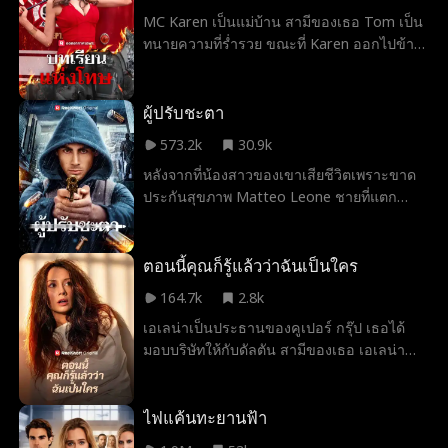
MC Karen เป็นแม่บ้าน สามีของเธอ Tom เป็น
ทนายความที่ร่ำรวย ขณะที่ Karen ออกไปข้าง
นอก บ้านของเธอเกิดไฟไหม้และ Anna ลูกสาว
วัยห้าขวบของพวกเขาตกลงมาเสียชีวิต Merry
ผู้มีจิตใจดีไปกับรถดับเพลิงเพื่อพา Anna ไปโรง
ผู้ปรับชะตา
พยาบาล โดยมี Bob หัวหน้าหน่วยดับเพลิงขับ
573.2k
30.9k
พวกเขาต้องพา Anna ไปห้องฉุกเฉินเพื่อผ่าตัด
หลังจากที่น้องสาวของเขาเสียชีวิตเพราะขาด
โดยเร็วที่สุด รถดับเพลิงชนกับรถของ Karen
ประกันสุขภาพ Matteo Leone ชายที่แตก
ขณะที่เธอกำลังกลับจากการนอกใจสามี เธอ
สลาย ตัดสินใจล้างแค้นด้วยการฆ่าซีอีโอของ
เรียกร้องให้พวกเขาขอโทษและจ่ายค่าเสียหาย
บริษัทประกันภัย แต่เขาไม่ได้แค่ต้องการแก้
ทำให้เสียเวลา Merry และ Eve เจ้าหน้าที่
แค้น เขามีเป้าหมายใหญ่กว่า: เปิดโปงบริษัท
ตอนนี้คุณก็รู้แล้วว่าฉันเป็นใคร
พยาบาล รวมถึงคนที่ผ่านไปมา พยายามให้เธอ
ประกันสุขภาพที่ทุจริตที่เอาเปรียบลูกค้าที่เปราะ
หลีกทาง Karen ไม่ยอม โดยไม่รู้ว่ารถดับเพลิง
164.7k
2.8k
บางที่สุด Matteo หลบหนีตำรวจไปได้ทุกครั้ง
กำลังพยายามช่วยลูกสาวของเธอเอง
เอเลน่าเป็นประธานของคูเปอร์ กรุ๊ป เธอได้
ทิ้งร่องรอยเพื่อส่งสารของเขา ไม่นานก็กลาย
มอบบริษัทให้กับดัลตัน สามีของเธอ เอเลน่า
เป็นฮีโร่ของประชาชนที่ซีอีโอชั่วร้ายคิดว่าจะ
กลับมาเป็นกรรมการบริหารอีกครั้งหลังจาก
ปิดปากได้
หายไป 5 ปี แต่ไม่มีใครในบริษัทจำเธอได้อีก
แล้ว เอเลน่าต้องเผชิญกับที่ทำงานที่เต็มไปด้วย
ไฟแค้นทะยานฟ้า
การนินทา การกลั่นแกล้ง และข่าวลือ หลายคน