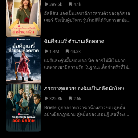
389.5k
4.1k
ของซาร่า
อัลลิสัน แลงเป็นเลขาธิการส่วนตัวของลูกัส เอ
เจอร์ ซึ่งเป็นผู้บริหารรุ่นใหม่ที่ได้รับการยกย่อง
ใน Forbes 30 under 30 และเป็นที่รู้จักใน
วงการวิสาหกิจ ในการพยายามกำจัดเพื่อนหนุ่ม
เก่าของเธอ ไคล์ ออกจากชีวิตของเธอ เธอจึง
ฉันคือแมรี่ ตำนานเลือดสาด
ส่งข้อความให้เขาว่าตอนนี้เธอกำลังมีความ
1.4M
43.3k
สัมพันธ์กับลูกัส เอเจอร์ แต่เมื่อเหตุการณ์ไม่
แมร์และคู่หมั้นของเธอ นิค อาจไม่มีเงินมาก
คาดคิดเกิดขึ้นและพนักงานทั้งหมดเห็น
แต่พวกเขามีความรัก ในฐานะเด็กกำพร้าที่ไม่มี
ข้อความในโทรศัพท์ของเธอ จะเกิดอะไรขึ้นกับ
ครอบครัวของตัวเอง แมร์ฝันถึงงานแต่งงานที่มี
เธอและลูกัส เอเจอร์ ว่าเขาจะไล่เธอออกจาก
ครอบครัวของนิคอยู่เคียงข้าง แต่เขากลับเก็บ
งานหรือไม่... หรือความลับจากอดีตของพวก
ความลับเกี่ยวกับญาติที่ห่างเหินไป แล้วแม่ของ
ภรรยาสุดสวยของฉันเป็นอดีตนักโทษ
เขาจะถูกเปิดเผยขึ้นมา
เขาก็มาถึงโดยไม่คาดคิด เชิญแมร์เข้าสู่
325.8k
2.6k
ครอบครัว Thornwood ที่ร่ำรวยและลึกลับ
Brielle ถูกกล่าวหาว่าฆ่าน้องสาวของคู่หมั้น
อย่างอบอุ่น เธอถึงกับเสนอจัดงานแต่งงานที่
อย่างผิดกฎหมาย คู่หมั้นของเธอปฏิเสธที่จะเชื่อ
คฤหาสน์ของพวกเขา แต่เช้าวันพิธี การค้นพบ
เธอและส่งเธอเข้าคุก สามปีต่อมาหลังจากที่
ที่น่ากลัวทำลายความฝันของแมร์ และเธอรู้ว่า
เธอได้รับการปล่อยตัว Brielle ทำงานเพื่อพิสูจน์
เธอไม่ได้เดินเข้าสู่ความสุขตลอดกาล แต่เข้าสู่
ความไร้เดียงสาของเธอ เจย์คนแปลกหน้า
ฝันร้ายที่บิดเบี้ยวด้วยประวัติศาสตร์มืดของ