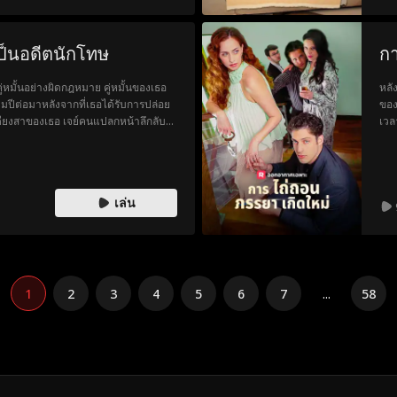
ป็นอดีตนักโทษ
กา
่หมั้นอย่างผิดกฎหมาย คู่หมั้นของเธอ
หลั
สามปีต่อมาหลังจากที่เธอได้รับการปล่อย
ของ
้เดียงสาของเธอ เจย์คนแปลกหน้าลึกลับ
เวล
อ ... แต่อาจมีเขามากกว่าสิ่งที่เห็น
ปกป
เล่น
1
2
3
4
5
6
7
...
58