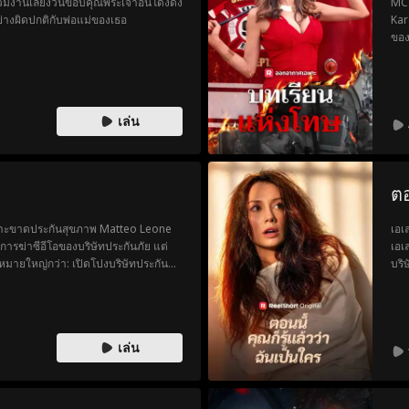
่วมงานเลี้ยงวันขอบคุณพระเจ้าอันโด่งดัง
MC 
่างผิดปกติกับพ่อแม่ของเธอ
Kar
ของ
ไปโ
ห้อ
กำล
หาย
เล่น
พยา
ช่ว
ตอ
พราะขาดประกันสุขภาพ Matteo Leone
เอเ
การฆ่าซีอีโอของบริษัทประกันภัย แต่
เอเ
าหมายใหญ่กว่า: เปิดโปงบริษัทประกัน
บริ
เปราะบางที่สุด Matteo หลบหนีตำรวจไป
การ
เขา ไม่นานก็กลายเป็นฮีโร่ของประชาชนที่
แก่
สำเ
เลน
เล่น
น้อ
ไปจ