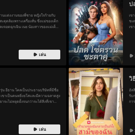
ป
มงานแต่งงานของพี่ชาย หญิงใจร้ายกับ
เขา
สะดุดล้มเพราะเครื่องสั่น ซึ่งแม่ของเด็ก
ชะต
องลงจอดฉุกเฉิน เนย น้องสาวของแม่เด็ก
เขา
เธอ โดยไม่รู้ว่าพรีมคือน้องสาวของคู่
สาม
เล่น
วิ
ุ่น อีธาน โคลเป็นประธานบริษัทที่มีชื่อ
อัลล
อ เขาเป็นคนหยิ่งยโสและมีความฉลาดสูง
รับ
จะไม่หยุดยั้งจนกว่าจะได้สิ่งที่เขา
การ
งซาร่า
ข้อ
เหต
เธอ
หรื
เล่น