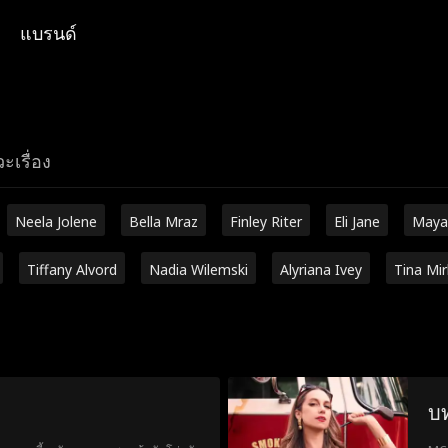
แบรนด์
ะเรื่อง
Neela Jolene
Bella Mraz
Finley Riter
Eli Jane
Maya
Tiffany Alvord
Nadia Wilemski
Alyriana Ivey
Tina Mi
บ