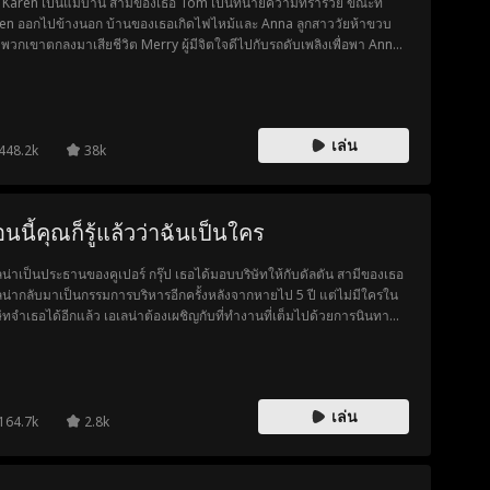
Karen เป็นแม่บ้าน สามีของเธอ Tom เป็นทนายความที่ร่ำรวย ขณะที่
en ออกไปข้างนอก บ้านของเธอเกิดไฟไหม้และ Anna ลูกสาววัยห้าขวบ
พวกเขาตกลงมาเสียชีวิต Merry ผู้มีจิตใจดีไปกับรถดับเพลิงเพื่อพา Anna
รงพยาบาล โดยมี Bob หัวหน้าหน่วยดับเพลิงขับ พวกเขาต้องพา Anna ไป
งฉุกเฉินเพื่อผ่าตัดโดยเร็วที่สุด รถดับเพลิงชนกับรถของ Karen ขณะที่เธอ
ังกลับจากการนอกใจสามี เธอเรียกร้องให้พวกเขาขอโทษและจ่ายค่าเสีย
 ทำให้เสียเวลา Merry และ Eve เจ้าหน้าที่พยาบาล รวมถึงคนที่ผ่านไปมา
เล่น
ยามให้เธอหลีกทาง Karen ไม่ยอม โดยไม่รู้ว่ารถดับเพลิงกำลังพยายาม
448.2k
38k
ยลูกสาวของเธอเอง
นนี้คุณก็รู้แล้วว่าฉันเป็นใคร
ลน่าเป็นประธานของคูเปอร์ กรุ๊ป เธอได้มอบบริษัทให้กับดัลตัน สามีของเธอ
ลน่ากลับมาเป็นกรรมการบริหารอีกครั้งหลังจากหายไป 5 ปี แต่ไม่มีใครใน
ษัทจำเธอได้อีกแล้ว เอเลน่าต้องเผชิญกับที่ทำงานที่เต็มไปด้วยการนินทา
กลั่นแกล้ง และข่าวลือ หลายคนคาดเดาว่า "ภรรยาของดัลตัน" เป็นหญิง
เจ้าเล่ห์ ฟลอร่า เลขานุการของดัลตัน พยายามยั่วยวนเขาหลายครั้งแต่ไม่
ร็จ วันหนึ่ง ฟลอร่าเห็นดัลตันและเอเลน่าแสดงความรักต่อกัน และเชื่อว่าเอ
่าเป็นเมียน้อยของเขา จากนั้นเธอก็รู้ว่าเอเลน่าท้อง ฟลอร่าต้องการเป็นเมีย
เล่น
ยของดัลตันเช่นกัน เธอจึงวางแผนที่จะกลั่นแกล้งเอเลน่าและกำจัดเธอออก
164.7k
2.8k
ากชีวิตของดัลตัน