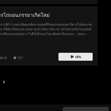
รไถ่ถอนภรรยาเกิดใหม่
งจากรู้ตัวว่าเธอเกลียดคนผิดมาตลอดชีวิตของเธอเอเลน่าก็ตายในอ้อมแขน
มาร์คัสสามีของเธอ เอเลน่าถูกนำกลับมาทันเวลา ยังไม่สายเกินไปเธอยังมี
าเปลี่ยนแปลงทุกอย่าง ในชีวิตนี้เธอจะไม่เกลียดสามีของเธอ ... เธอจะ
้องเขาในราคาทั้งหมด
เล่น
96.2k
737