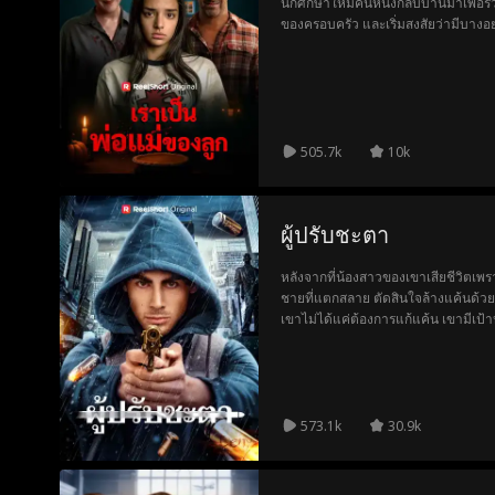
นักศึกษาใหม่คนหนึ่งกลับบ้านมาเพื่อร
ของครอบครัว และเริ่มสงสัยว่ามีบางอย
505.7k
10k
ผู้ปรับชะตา
หลังจากที่น้องสาวของเขาเสียชีวิตเ
ชายที่แตกสลาย ตัดสินใจล้างแค้นด้วย
เขาไม่ได้แค่ต้องการแก้แค้น เขามีเป้
สุขภาพที่ทุจริตที่เอาเปรียบลูกค้าที่
ได้ทุกครั้ง ทิ้งร่องรอยเพื่อส่งสารของ
ซีอีโอชั่วร้ายคิดว่าจะปิดปากได้
573.1k
30.9k