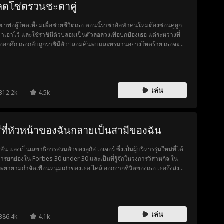
ลดโซ่ตรวนชะตาคู่
ฆ่าพ่อผู้โหดเหี้ยมเพื่อช่วยชีวิตเธอ ตอนนี้ราชาอัลฟ่าคนใหม่ต้องซ่อนคู่ผูก
าเอาไว้ และใช้ราชินีตัวปลอมเป็นตัวล่อลวงเพื่อปกป้องเธอ แต่ระหว่างที่
ออกศึก เธอกลับถูกราชินีตัวปลอมค้นพบและทรมานอย่างโหดร้าย เธอจะ
ารถมีชีวิตรอดได้จนถึงวันที่ราชาอัลฟ่ากลับมาและล้างแค้นหรือไม่?
เล่น
312.2k
4.5k
ธีที่หัวหน้าของฉันกลายเป็นสามีของฉัน
ิสัน แลงเป็นเลขาธิการส่วนตัวของลูกัส เอเจอร์ ซึ่งเป็นผู้บริหารรุ่นใหม่ที่ได้
การยกย่องใน Forbes 30 under 30 และเป็นที่รู้จักในวงการวิสาหกิจ ใน
พยายามกำจัดเพื่อนหนุ่มเก่าของเธอ ไคล์ ออกจากชีวิตของเธอ เธอจึงส่ง
ความให้เขาว่าตอนนี้เธอกำลังมีความสัมพันธ์กับลูกัส เอเจอร์ แต่เมื่อ
ุการณ์ไม่คาดคิดเกิดขึ้นและพนักงานทั้งหมดเห็นข้อความในโทรศัพท์ของ
 จะเกิดอะไรขึ้นกับเธอและลูกัส เอเจอร์ ว่าเขาจะไล่เธอออกจากงานหรือไม่...
อความลับจากอดีตของพวกเขาจะถูกเปิดเผยขึ้นมา
เล่น
386.4k
4.1k