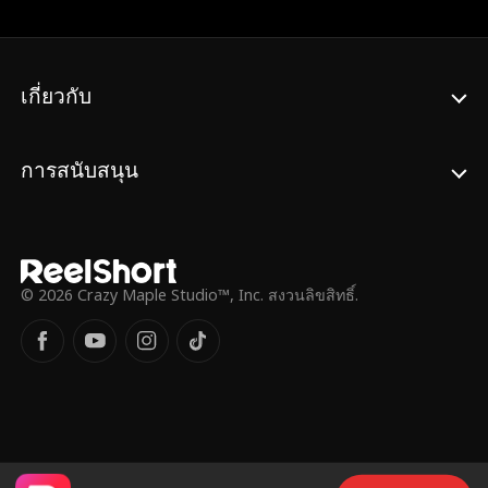
ร้อยปีระหว่างเขาสันติสุขและ "ถ้ำเงาเซียน"
ถูกเปิดเผย มารเจ็ดดาราในกายของฉัตรชัยก่อ
ให้เกิดคำสาปจันทราโลหิต ทำให้สองตระกูล
ศัตรูจำต้องจับมือกันเพื่อกอบกู้สรรพชีวิตบน
เกี่ยวกับ
ปฐพี
การสนับสนุน
© 2026 Crazy Maple Studio™, Inc. สงวนลิขสิทธิ์.