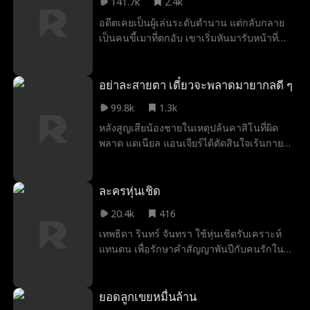
141.7k
2.4k
ทว่าเมื่อบลูกสาวของเขาถูกลักพาตัวโดย
อดีตเคยเป็นผู้เล่นระดับตำนาน แต่กลับกลาย
ตระกูลอาชญากรรมรายใหญ่ เขาจำต้องละเมิด
เป็นคนขี้เมาที่ตกอับ เขาเริ่มหันมารับหน้าที่
คำสัตย์นั้นอีกครั้ง และหวนคืนสู่หนทางแห่ง
โค้ชให้กับทีม UBA โนเนมของลูกชายที่เหิน
ความรุนแรง โดยไล่กำจัดสมาชิกของกลุ่ม
ห่างกัน พร้อมตั้งใจจะพิสูจน์ให้พวกที่ดูถูกเขา
มาเฟียรัสเซีย เพื่อทวงคืนบุตรสาว พร้อมกับ
เห็นว่า เขาสามารถกอบกู้ทีมนี้ได้ และยังคงเป็น
อย่าละสายตา เดี๋ยวจะพลาดมายากลดี ๆ
กลับสู่สถานะนักฆ่าในตำนาน ผู้เป็นดุจเงา
เทพแห่งวงการบาสเหมือนเดิม
มรณะที่หลอกหลอนความฝันของเหล่าคนชั่ว
99.8k
1.3k
หลังสูญเสียน้องชายในเหตุปล้นคาสิโนที่ผิด
พลาด แดเนียล แอนเจียร์ได้ตัดสินใจเร้นกาย
จากวงการ ทว่าเมื่อเขาได้กลับมาพบกับเพื่อน
สนิทของน้องชายอีกครั้ง แดเนียลจึงตัดสินใจ
หวนคืนสังเวียนเพื่อทวงบัลลังก์เจ้าแห่งมายากล
ละครหุ่นเชิด
กลับคืนมา และกอบกู้สถานเลี้ยงเด็กกำพร้าที่
20.4k
416
เขาเคยอยู่ตอนเด็กเอาไว้ให้จงได้
เทพธิดา รินทร์ จันทรา ใช้หุ่นเชิดรับเคราะห์
แทนตน เพื่อรักษาคำสัญญาพันปีกับคนรักในภพ
ก่อน ศรัณย์ นทีวัฒน์ เมื่อหุ่นเชิดแตกสลาย เขา
จึงเริ่มตามหาความจริงด้วยหัวใจที่แหลกสลาย
ขณะเดียวกัน รินทร์ได้พบกับ กวิน ภัทรกาล ผู้รู้
ยอดลูกเขยหมื่นล้าน
ใจ ทั้งสามตกอยู่ในวังวนแห่งความรัก หลังผ่าน