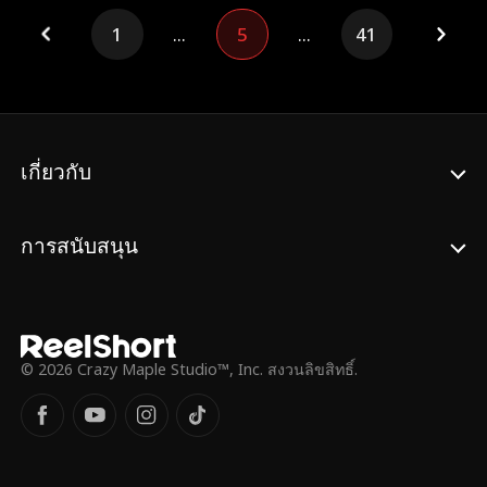
ต่องานวิจัยยารักษามะเร็งของพ่อแม่ที่ยังไม่
1
...
5
...
41
เสร็จสิ้น พร้อมตัดขาดจากโลกภายนอก คืนที่
จากบ้าน เธอถูกไล่ออกและบาดเจ็บสาหัส ก่อน
ชวินจะช่วยไว้ ภายหลังพี่ชายรู้ความจริงและขับ
ไล่น้ำหวานออกจากบ้าน แต่แพรวาก็หายไป
นานถึง 12 ปี จนกลับมาในฐานะนักวิจัยหลักผู้
พัฒนายาต้านมะเร็ง “ฮุ่ยตุ้น” แม้พี่ชายจะสำนึก
เกี่ยวกับ
ผิดและขออภัย แต่ก็สายเกินไป ก่อนที่พี่ชายจะ
เสียชีวิต แพรวาได้กล่าวลาเขาเป็นครั้งสุดท้าย
และตั้งปณิธานว่าจะเลือกอุทิศชีวิตให้วงการ
การสนับสนุน
แพทย์
© 2026 Crazy Maple Studio™, Inc. สงวนลิขสิทธิ์.