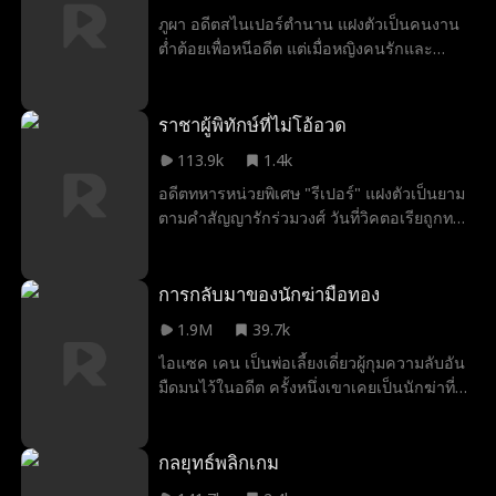
ภูผา อดีตสไนเปอร์ตำนาน แฝงตัวเป็นคนงาน
ต่ำต้อยเพื่อหนีอดีต แต่เมื่อหญิงคนรักและ
ลูกสาวถูกคุกคาม เขาจำต้องเผยฝีมือมัจจุราช
อีกครั้งเพื่อปกป้องพวกเธอ แม้ต้องแลกกับการ
เปิดเผยตัวตนที่ซ่อนเร้นมานาน
ราชาผู้พิทักษ์ที่ไม่โอ้อวด
113.9k
1.4k
อดีตทหารหน่วยพิเศษ "รีเปอร์" แฝงตัวเป็นยาม
ตามคำสัญญารักร่วมวงศ์ วันที่วิคตอเรียถูกทอด
ทิ้งบนแท่นแต่งงาน เขากลายเป็นสามีจอม
ปลอมของเธอ ทั้งสองต้องร่วมมือกันสู้กับศัตรูที่
ชิงอำนาจอาณาจักรเทค แต่เมื่อรอยเลือดบน
การกลับมาของนักฆ่ามือทอง
ป้ายทหารเปิดเผยความจริง การทรยศจากเลือด
1.9M
39.7k
เดียวกันก็ปรากฏขึ้น…
ไอแซค เคน เป็นพ่อเลี้ยงเดี่ยวผู้กุมความลับอัน
มืดมนไว้ในอดีต ครั้งหนึ่งเขาเคยเป็นนักฆ่าที่
ผู้คนหวาดกลัวมากที่สุดในโลก ภายหลังให้
คำมั่นต่อภรรยาผู้ใกล้สิ้นใจว่าจะไม่ปลิดชีวิตผู้
ใดอีก เขาจึงดำเนินชีวิตอย่างเงียบงันในฐานะ
กลยุทธ์พลิกเกม
พ่อเลี้ยงเดี่ยวผู้ประสบความลำบากทางฐานะ