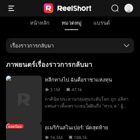
หน้าหลัก
หมวดหมู่
แบรนด์
เรื่องราวการกลับมา
ภาพยนตร์เรื่องราวการกลับมา
หลีกทางไป ฉันคือราชาแห่งทุน
3.1M
47.1k
ภาคินัย ประธานกลุ่มทุนระดับโลก ถูก อลิสา
แฟนสาวทิ้งเพราะเธอใฝ่ฝันถึง "ท่าน ส." ผู้
ลึกลับ โชคชะตาทำให้เขาได้แต่งงานกับ แพร
วา ซีอีโอสาวสวย ก่อนที่เขาจะเปิดเผยตัวตน
ที่แท้จริงในงานเลี้ยงของอลิสา เพื่อทวงคืนทุก
อเมริกันสไนเปอร์: นัดสุดท้าย
ยอดนิยม
อย่างที่เคยเป็นของเขา
16.3M
188.1k