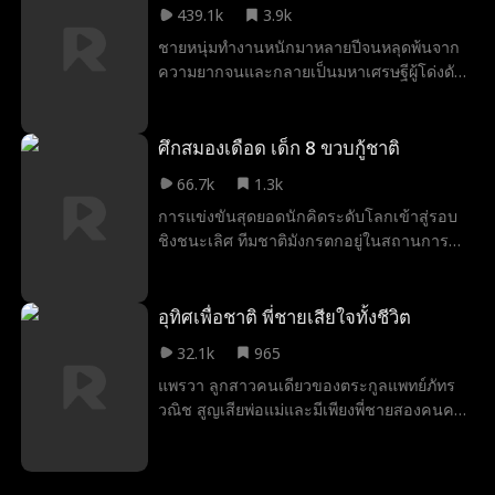
439.1k
3.9k
บททดสอบแห่งความเป็นความตาย เธอเลิกยึด
ชายหนุ่มทำงานหนักมาหลายปีจนหลุดพ้นจาก
ติด และเริ่มต้นใหม่ แต่กลับพบความลับแห่งรัก
ความยากจนและกลายเป็นมหาเศรษฐีผู้โด่งดัง
ข้ามภพที่ซ่อนอยู่ในตัวกวิน
เขาเดินทางกลับบ้านเกิดเพื่อจัดงานแต่งงานที่
ค้างคาไว้กับภรรยา แต่ครอบครัวของภรรยา
กลับมองว่าเขาเป็นแค่คนไร้ค่า เพื่อบังคับให้
ศึกสมองเดือด เด็ก 8 ขวบกู้ชาติ
ลูกสาวแต่งงานใหม่กับคนรวย พวกเขาจึงทั้ง
66.7k
1.3k
ดูถูกและทำร้ายร่างกายชายหนุ่ม แถมยังบีบ
การแข่งขันสุดยอดนักคิดระดับโลกเข้าสู่รอบ
บังคับให้เขาหย่าอีกด้วย แม้จะถูกรังแกสารพัด
ชิงชนะเลิศ ทีมชาติมังกรตกอยู่ในสถานการณ์
แต่เขาก็ยังคงรับมืออย่างใจเย็นและร่วมมือกับ
วิกฤตเนื่องจากคู่ต่อสู้ชาวอุทัย โอโนะ เคนทา
ภรรยาฝ่าฟันวิกฤติต่างๆ ไปด้วยกัน จนในที่สุด
โร่ แข็งแกร่งมาก ในช่วงเวลาสำคัญ เด็กชาย
เขาก็ได้เปิดเผยตัวตนที่แท้จริงและทวงศักดิ์ศรี
วัยแปดขวบ ณัฐนนท์ ได้ใช้ไหวพริบอันชาญ
อุทิศเพื่อชาติ พี่ชายเสียใจทั้งชีวิต
ของตัวเองกลับคืนมา
ฉลาดนำทุกคนเอาชนะคู่ต่อสู้ คว้าตำแหน่งสุด
32.1k
965
ยอดนักคิดมาให้ประเทศมังกรได้สำเร็จ อีกทั้งยัง
แพรวา ลูกสาวคนเดียวของตระกูลแพทย์ภัทร
มีการแสดงความสามารถทางสมองอันน่าทึ่ง
วณิช สูญเสียพ่อแม่และมีเพียงพี่ชายสองคนคอย
มากมาย ไม่ว่าจะเป็น 'การแก้รูบิคอัจฉริยะ การ
เป็นที่พึ่ง แต่กลับถูกน้ำหวาน น้องสาวบุญธรรม
แยกแยะน้ำระดับจุลภาค และการคำนวณ
ใส่ร้ายจนพี่ชายเข้าใจผิด ทำให้เธอสิ้นหวังและ
ดวงดาว'!
ตัดสินใจเซ็นสัญญาเก็บความลับ 10 ปี เพื่อสาน