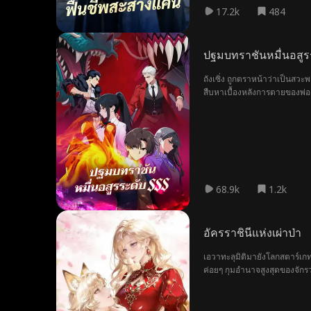
17.2k
484
ปฐมบทราชันหมื่นอสูร
ถังเซิ่ง ถูกตราหน้าว่าเป็นสว
สืบหาเบื้องหลังการตายของพ่อ
ความแค้นที่ต้องสะสาง
68.9k
1.2k
อัครราชินีแห่งเผ่าป่า
เอวาทะลุมิติมายังโลกสตาร์เ
ค่อยๆ กุมอำนาจสูงสุดของจักรว
หมายไกล เตรียมนำทัพจักรวรร
บุกเบิกทะเลดวงดาว เพื่อเขียน