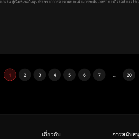
กางเกงใน ลู่เฉินที่เจอกับอุปสรรคจากการค้าขายและเผ่ามารจะอัปเวลทำภารกิจให้สำเร็จได
1
2
3
4
5
6
7
...
20
เกี่ยวกับ
การสนับสน