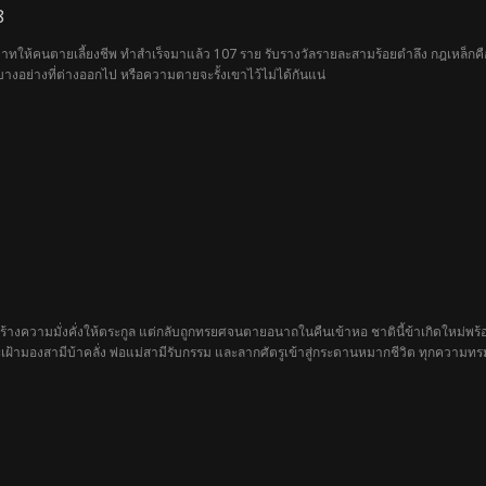
8
ทายาทให้คนตายเลี้ยงชีพ ทำสำเร็จมาแล้ว 107 ราย รับรางวัลรายละสามร้อยตำลึง กฎเหล็กคือ
บางอย่างที่ต่างออกไป หรือความตายจะรั้งเขาไว้ไม่ได้กันแน่
สร้างความมั่งคั่งให้ตระกูล แต่กลับถูกทรยศจนตายอนาถในคืนเข้าหอ ชาตินี้ข้าเกิดใหม่พร้
้ามองสามีบ้าคลั่ง พ่อแม่สามีรับกรรม และลากศัตรูเข้าสู่กระดานหมากชีวิต ทุกความทรม