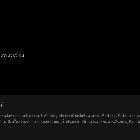
ังหวะเรื่อง
ก์
ดทองหลังพระสะกดรังมารนับสิบปี กลับถูกจักรพรรดินีเซี่ยชิงหวงหลงเชื่อคำลวงสั่งปลดและเ
บ้านเมืองใกล้ล่มสลายและน้องสาวตกอยู่ในอันตราย เซียวหานจึงยอมหวนคืนสมรภูมิ กอบกู้จ