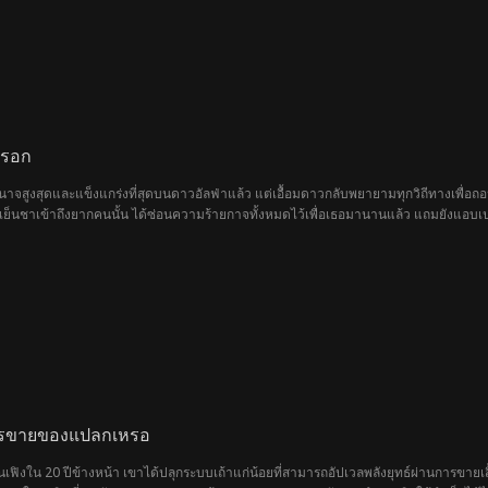
หรอก
มีอำนาจสูงสุดและแข็งแกร่งที่สุดบนดาวอัลฟ่าแล้ว แต่เอื้อมดาวกลับพยายามทุกวิถีทางเพื่อถ
ดูเย็นชาเข้าถึงยากคนนั้น ได้ซ่อนความร้ายกาจทั้งหมดไว้เพื่อเธอมานานแล้ว แถมยังแอบเปลี
้ยม ไม่มีใครกล้าขัดขืน มีแค่ตอนอยู่ต่อหน้าเธอเท่านั้น ที่เขาจะทำตาแดงๆ แล้วอ้อนเสียง
นที่สุดของตัวเอง ขังความคิดที่จะหนีของเธอเอาไว้ทั้งหมด ชาตินี้เขาไม่มีวันยอมปล่อยเธ
การขายของแปลกเหรอ
นเฟิงใน 20 ปีข้างหน้า เขาได้ปลุกระบบเถ้าแก่น้อยที่สามารถอัปเวลพลังยุทธ์ผ่านการขายเส