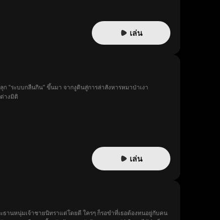
เล่น
บปลุก "ระบบกลืนกิน" ขึ้นมา จากงูดินสู่การล่าสังหารหมาป่าเงา
่างมิติ
เล่น
ระธานหนุ่มเจ้าชายนิทราแต่โดยดี ใครๆ ก็รอขำที่เธอต้องทนอยู่กับคน