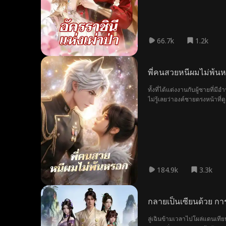
66.7k
1.2k
พี่คนสวยหนีผมไม่พ้น
ทั้งที่ได้แต่งงานกับผู้ชายที่
ไม่รู้เลยว่าองค์ชายตรงหน้าที่
ของประเทศลีร์ที่เด็ดขาดโหดเหี
โยนทุกคำ เขาใช้ด้านที่อ่อนโย
184.9k
3.3k
กลายเป็นเซียนด้วย 
ลู่เฉินข้ามเวลาไปโผล่แดนเทีย