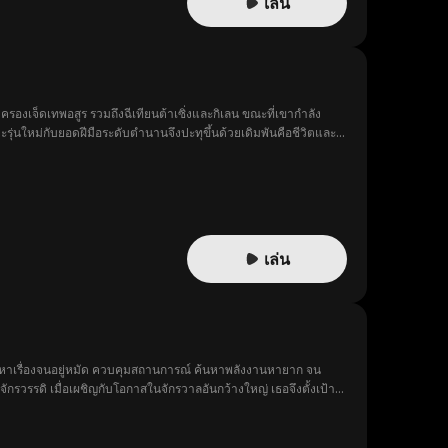
เล่น
ครองเจ็ดเทพอสูร รวมถึงฉีเทียนต้าเซิ่งและกิเลน ขณะที่เขากำลัง
่นใหม่กับยอดฝีมือระดับตำนานจึงปะทุขึ้นด้วยเดิมพันคือชีวิตและ
เล่น
ะหาเรื่องจนอยู่หมัด ควบคุมสถานการณ์ ค้นหาพลังงานหายาก จน
ักรวรรดิ เมื่อเผชิญกับโอกาสในจักรวาลอันกว้างใหญ่ เธอจึงตั้งเป้า
ทอันกว้างใหญ่ เธอตั้งปณิธานแน่วแน่ เตรียมพากองทัพจักรวรรดิ