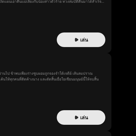
 งัดแผนเอาคืนแม่เลี้ยงกับน้องสาวตัวร้าย ทวงสมบัติคืนมาได้สำเร็จ
เล่น
ปีผ่านไป ข้าพบเพียงร่างซูบผอมถูกจองจำใต้เจดีย์ เส้นลมปราณ
ให้ทุกคนที่ติดค้างนาง และตัดสิ้นเยื่อใยเซียนมนุษย์นี้ให้จบสิ้น
เล่น