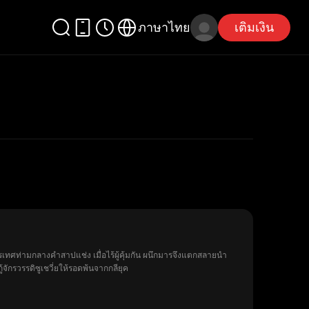
ภาษาไทย
เติมเงิน
นรเทศท่ามกลางคำสาปแช่ง เมื่อไร้ผู้คุ้มกัน ผนึกมารจึงแตกสลายนำ
ักรวรรดิซูเชวี่ยให้รอดพ้นจากกลียุค