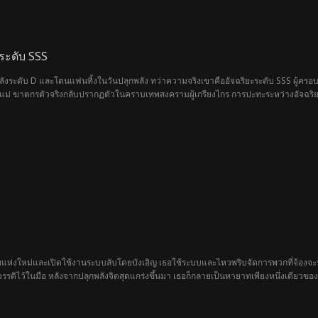
ระดับ SSS
ะพลังระดับ D และโดนแฟนทิ้งในวันปลุกพลัง ทว่าความจริงเขาคืออัจฉริยะระดับ SSS ผู้ครอบ
แม่ ฆาตกรตัวจริงกลับปรากฏตัวในคราบเทพสงครามผู้เกรียงไกร การปะทะระหว่างอัจฉริยะรุ
กทแห่งใหม่และเปิดใช้งานระบบลับโดยบังเอิญ เธอใช้ระบบและไหวพริบจัดการพวกที่จ้องจ
รรดิไว้ในมือ หลังจากปลุกพลังจิตสุดแกร่งขึ้นมา เธอก็กลายเป็นทายาทเพียงหนึ่งเดียวของจ
ดิออกบุกเบิกทะเลดวงดาวเพื่อสร้างตำนานบทใหม่ พร้อมเผชิญหน้ากับโอกาสในโลกสตาร์เก
ตำนานบทใหม่ที่ยิ่งใหญ่กว่าเดิม