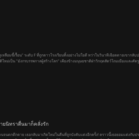
า
ูเหลือมขี้เรื้อน" ระดับ F ที่ถูกดาวโรงเรียนทิ้งอย่างไม่ใยดี ทว่าในวินาทีเฉียดตายเขากลั
ิใหม่เป็น "มังกรบรรพกาลผู้สร้างโลก" เคียงข้างมนุษยชาติฝ่าวิกฤตสัตว์โถมเมืองและศัตรูต
ชายนิทราตื่นมาก็คลั่งรัก
านจนตกตึกตาย เธอกลับมาเกิดใหม่ในคืนที่ถูกบังคับแต่งอีกครั้ง! คราวนี้เธอยอมแต่งกับป