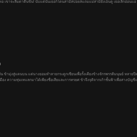
หอ เขาจะลืมตาตื่นขึ้น! นับแต่นั้นเธอก็โดนสามีสปอยล์แถมแม่สามียังเอ็นดู เธอเลิกอ่อนแอ
า
อ
มกัน ข้ามุ่งสู่แดนบน แต่นางยอมทำลายกระดูกเซียนเพื่อรั้งเคียงข้างจักรพรรดิมนุษย์ หลาย
อง ความทุ่มเทแลกมาได้เพียงชื่อเสียและการทรยศ ข้าจึงจุติจากเก้าชั้นฟ้าเพื่อสางบัญชีแค้น