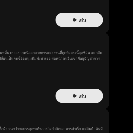
เล่น
อนหมั้น เธออยากหนีออกจากการแต่งงานที่ถูกจัดสรรนี้สุดชีวิต แต่กลับ
่ยนเป็นคนขี้อ้อนนุ่มนิ่มพึ่งพาเธอ ต่อหน้าคนอื่นเขาคือผู้บัญชาการ
เบา พี่ดาว ไม่ต้องการผมอีกแล้วเหรอ ค่อยๆ เข้าหาทีละก้าว พูดจาอ่อน
อไปแน่
เล่น
ื้อผ้า จนกว่าจะบรรลุเทพทำภารกิจกำจัดเผ่ามารสำเร็จ แต่สินค้าดันมี