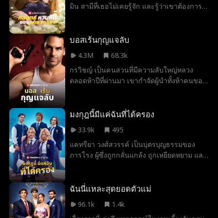
มิน สามีที่เธอไม่เคยรู้จัก และรู้ว่าเขาต้องการ
คือสายใยที่ดึงพวกเขากลับมาหากัน เขาอาจจำ
หย่าจากเธอ แผนการหลบหนีของเธอกลับต้อง
เธอไม่ได้แต่หัวใจของเขาไม่เคยลืมเธอเลย
หยุดชะงักเมื่อเธอได้รับงานออกแบบบ้านใหม่
ให้กับเขา อาเรียจึงเลือกที่จะซ่อนตัวตน ใน
บอสเร้นกุญแจลับ
ขณะที่เบนจามินเริ่มหลงรักดีไซเนอร์คนใหม่
4.3M
68.3k
ในขณะที่ใจของเธอกลับดึงดูดเขาเช่นกัน
กรวิชญ์ เป็นคนสวนที่มีความลับใหญ่หลวง
ตลอดห้าปีที่ผ่านมา เขากําจัดผู้นําทั้งห้าคนของ
องค์กรห้าขั้วอํานาจและยึดกุญแจทองคําของ
พวกเขามาได้สําเร็จ ซึ่งกุญแจเหล่านี้ไม่เพียง
เป็นสัญลักษณ์แห่งอํานาจของผู้นําแต่ละคน แต่
มงกุฎนี้มีแค่ฉันที่ได้ครอง
ยังเป็นกุญแจสําคัญที่จะเปิดห้องนิรภัยซึ่ง
33.9k
495
รวบรวมทรัพย์สินมหาศาลทั้งหมดขององค์กรไว้
แคทรียา วงศ์สวรรค์ เป็นบุตรบุญธรรมของ
ตอนนี้กรวิชญ์พร้อมจะวางมือจากภารกิจลับนี้
ภารโรง ผู้ซึ่งถูกกลั่นแกล้ง ถูกเหยียดหยาม และ
ตั้งใจใช้ทรัพย์สมบัติที่ได้มา มอบชีวิตที่หรูหรา
ไม่มีใครเห็นคุณค่า จนกระทั่งวันหนึ่งพี่น้อง
และสงบสุขให้ภรรยาผู้เป็นที่รัก แต่ก่อนที่เขาจะ
ตระกูลมณเฑียรผู้สูงส่งได้ปรากฏตัวขึ้นเพื่อตาม
ได้เปิดเผยตัวตนที่แท้จริงให้ภรรยารู้ เขากลับพบ
หาน้องสาวทายาทที่พลัดพรากไปนาน และคน
ฉันนี่แหละสุดยอดตัวแม่
ความจริงอันน่าตกใจว่า ภรรยาของเขากําลังมี
นั้นก็คือ แคทนั่นเอง! ทว่าสาวฮอตประจำ
ความสัมพันธ์กับอินทัช นายพลระดับสูงคนหนึ่ง
96.1k
1.4k
โรงเรียนกลับชิงสวมรอยตำแหน่งแทนเธอ
ขององค์กร ยิ่งไปกว่านั้น อินทัชยังต้องการให้