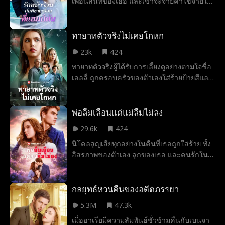
เพื่อนสนิทของเธอ และเขาจะจ่ายค่าใช้จ่ายให้
เธอเพื่อช่วยน้องชายจากแม่อุปถัมภ์ใจร้าย
ข้อแม้คือ ห้ามตกหลุมรักพี่ชายของแซม ทุก
อย่างเป็นไปด้วยดีจนกระทั่งโอลีฟพบว่าผู้ชายที่
ทายาทตัวจริงไม่เคยโกหก
เธอแอบชอบหลังจากคืนเดียวกัน และพี่ชาย
23k
424
ของแซมที่ห้ามยุ่งเกี่ยว เป็นคนเดียวกัน
ทายาทตัวจริงผู้ได้รับการเลี้ยงดูอย่างตามใจชื่อ
เอลลี่ ถูกครอบครัวของตัวเองใส่ร้ายป้ายสีและ
ส่งตัวไปยังสถานพินิจ ทั้งที่ทุกคนเชื่อว่าเธอใช้
ชีวิตอย่างสุขสบาย ไม่รู้เลยว่าภายใต้คำสั่งของ
ลูกสาวตัวปลอม เอลลี่ต้องทนรับการทรมาน
พ่อลืมเลือนแต่แม่ลืมไม่ลง
อย่างโหดร้าย สามปีต่อมา เธอได้รับการปล่อย
29.6k
424
ตัวออกมา ทั้งที่หัวใจพังยับเยิน แต่คนรอบข้าง
นิโคลสูญเสียทุกอย่างในคืนที่เธอถูกใส่ร้าย ทั้ง
กลับยังมองว่าเธอเป็นเด็กเอาแต่ใจ จนกระทั่ง
อิสรภาพของตัวเอง ลูกของเธอ และคนรักใน
วันที่พ่อของเธอตีเธอ และขาเทียมของเธอหลุด
ชีวิต เจ็ดปีต่อมาเธอกลับมาในฐานะพี่เลี้ยงเด็ก
ออกมา พวกเขาถึงได้รู้ความจริงทั้งหมด
ในบ้านหลังเดิมที่เคยทำลายเธอ อีธานอดีตคู่
หมั้นที่ยังถูกหลอกหลอนโดยผู้หญิงที่เขาเคยรัก
กลยุทธ์หวนคืนของอดีตภรรยา
เริ่มรู้สึกบางอย่างกับพี่เลี้ยงคนใหม่โดยไม่รู้เลย
5.3M
47.3k
ว่าเธอคือนิโคล ความลับค่อย ๆ ปะทุขึ้นความ
เมื่ออาเรียมีความสัมพันธ์ชั่วข้ามคืนกับเบนจา
ทรงจำหวนกลับ และไลลาลูกสาวที่ถูกพรากไป