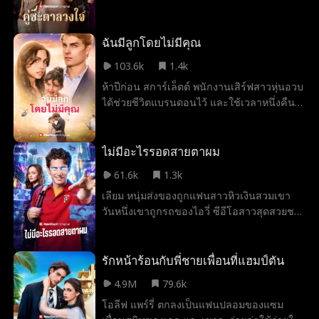
ชาย ทว่าลูน่ากวินตากลับเข้าใจผิด คิดว่าเธอ
เป็นหมาป่าจรจัดชู้รักของเขา ด้วยความหึงหวง
และเดือดดาล กวินตารังแกนาตลดาจนเธอแท้ง
ฉันมีลูกโดยไม่มีคุณ
และพี่น้องตระกูลบรรณรักษ์ต้องการล้างแค้น
103.6k
1.4k
ด้วยเลือด
ห้าปีก่อน สการ์เล็ตต์ พนักงานเสิร์ฟสาวหุ่นอวบ
ได้ช่วยชีวิตแบรนดอนไว้ และใช้เวลาหนึ่งคืน
อันแสนอบอุ่นกับเขา ก่อนจะหายตัวไป ตอนนี้
เธอกลับมาแล้ว ผอมลงจนแทบจำไม่ได้ และเขา
คือซีอีโอผู้สันโดษผู้เป็นพ่อของลูกสาวเธอโดย
ไม่มีอะไรรอดสายตาผม
ไม่รู้ตัว
61.6k
1.3k
เลียม หนุ่มส่งของถูกแฟนสาวหิวเงินสวมเขา
วันหนึ่งเขาถูกรถของไอวี่ ซีอีโอสาวสุดสวยชน
เข้า อุบัติเหตุครั้งนั้นทำให้เขาได้พลังวิเศษ
"ดวงตาพระเจ้า" ที่มองเห็นอายุขัยที่เหลือของ
ผู้คน รวมถึงมูลค่าที่แท้จริงของสรรพสิ่ง
รักหน้าร้อนกับพี่ชายเพื่อนที่แฮมป์ตัน
4.9M
79.6k
โอลีฟ แพร์รี่ ตกลงเป็นแฟนปลอมของแซม