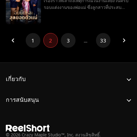
เรื่องราวที่เล่าถึงเหตุการณ์ในงานเลี้ยงวันครบ
คราวนี้ถึงเวลาที่แคทจะต้องลุกขึ้นยืน ทวงคืน
กรวิชญ์ใช้ฐานะคนสวน ช่วยเขาในการบุก
รอบแต่งงานของพ่อแม่ ซึ่งลูกสาวที่ประสบ
บัลลังก์ และทำให้ทุกคนสำนึกถึงความผิดพลาด
เข้าไปในห้องนิรภัยกุญแจทองคํา ตอนนั้น กร
ความสำเร็จในฐานะซีอีโอกลับถูกดูถูกเหยียด
ที่เคยประเมินเธอต่ำเกินไป
วิชญ์จึงต้องหาทางพิสูจน์ให้ทุกคนเห็นว่าเขาคือ
หยามว่าเป็นคนชั้นต่ำ ถูกกล่าวหาว่าเพชรที่เธอ
ผู้นําแท้จริงที่กําจัดอดีตผู้นําทั้งห้ามาได้ พร้อม
มอบให้เป็นของปลอม และยังถูกไล่ไม่ให้นั่งร่วม
กับเปิดโปงแผนการอันชั่วร้ายของอินทัชไป
โต๊ะอีกด้วย
พร้อมๆ กัน... โดยในสายตาคนอื่นเขายังเป็น
1
2
3
...
33
เพียงแค่คนสวนเท่านั้น
เกี่ยวกับ
การสนับสนุน
© 2026 Crazy Maple Studio™, Inc. สงวนลิขสิทธิ์.