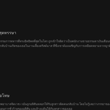
สสุดหรรษา
หกรรมการทหารที่ทรงอิทธิพลที่สุดในโลก ถูกเข้าใจผิดว่าเป็นพนักงานขายธรรมดาเงินเดือน
งกลับบ้านเกิดของเธอในงานเลี้ยงคริสต์มาส ที่ซึ่งเขาต้องเผชิญกับการเหยียดหยามจากญาต
กลายเป็นความรักแท้ที่ไม่มีใครคาดคิด
อขอโทษ
งพยาบาลจิตเวช เวย์นถูกอลิสันหลอกให้รับลูกสาวผิดคนกลับบ้าน โดยไม่รู้เลยว่าภรรยาของเข
แผนการชั่วร้ายของอลิสัน และล้างแค้นให้กับลูกสาวของเธอ