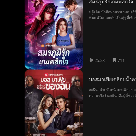
สมรภูมิรักเกมพลิกใจ
บรู๊คลิน นักศึกษาสาวเกมเมอร์ถั
ฟันแต่ในเกมกลับเป็นคู่หูที่เข
25.2k
711
บอสมาเฟียเคลือบน้ำ
อะธีน่าช่วยหัวหน้ามาเฟียอย่า
ความจริงว่าอะธีน่าคือผู้ที่ช