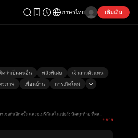
ภาษาไทย
เติมเงิน
ิดว่าเป็นคนอื่น
พลังพิเศษ
เจ้าสาวตัวแทน
ิตรภาพ
เพื่อนบ้าน
การเกิดใหม่
จอกันอีกครั้ง
และ
อเมริกันสไนเปอร์: นัดสุดท้าย
ที่ผส
...
ขยาย