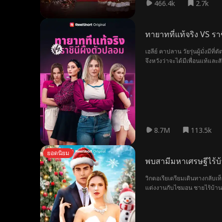
466.4k
2.7k
ทายาทที่แท้จริง VS ราช
เฮลีย์ คาปลาน วัยรุ่นผู้มั่งมีท
จึงหวังว่าจะได้มีเพื่อนแท้แล
เป็นทายาทของตระกูลคาปลาน แคน
กลับวุ่นวายเมื่อแคนดิซ แมททิ
ต่ำสุด ถูกกลั่นแกล้งและเยาะเย้
8.7M
113.5k
ยอดนิยม
พบสามีมหาเศรษฐีไร้บ
วิกตอเรียเตรียมเดินทางกลับเ
แต่งงานกับไซมอน ชายไร้บ้านที
บริษัทที่มีชื่อเสียงและครองอัน
ทั้งหมดกลับคืนมา