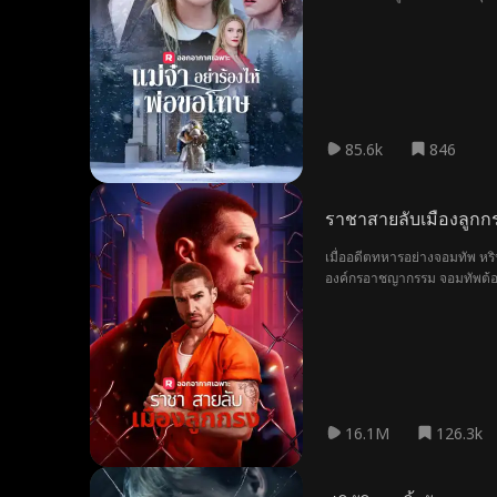
85.6k
846
ราชาสายลับเมืองลูกก
เมื่ออดีตทหารอย่างจอมทัพ หริป
องค์กรอาชญากรรม จอมทัพต้องหาท
อยู่ในอันตราย รวมถึงนักโทษช
เขาเป็นเจ้าของเสียเอง
16.1M
126.3k