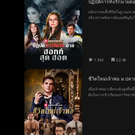
ปฏิบัติการทิ้งรักนายฮ
หลังจากละทิ้งชีวิตในฐานะทายา
จริง ทว่าหลังจากต้องเผชิญกั
1.9M
62.4k
ชีวิตใหม่เจ้าพ่อ ม.ปลา
เมื่อเจ้าพ่อมาเฟียระดับสูงตื
ฝันในการเข้าเรียนมหาวิทยาลัย