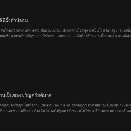
ินีผึ้งตัวปลอม
ี่ตัดสินใจปกปิดตัวตนที่แท้จริงเมื่อย้ายไปเรียนที่เวสเทิร์นไฮสคูล ซึ่งเป็นโรงเรียนรัฐบาล เฮ
ะสัมผัสชีวิตวัยรุ่นที่ปกติสุข อย่างไรก็ตาม แผนของเธอกลับต้องพังทลายเมื่อแคนดิซ แมท
ดิซไต่เต้าขึ้นสู่ตำแหน่งสูงสุดของลำดับชั้นทางสังคมอย่างรวดเร็ว ในขณะที่เฮลีย์พบว่า
ส ลูกสาวของแม่บ้านครอบครัวแคปแลนมาที่โรงเรียนและแอบอ้างว่าเป็นทายาทแคปแลน แคนดิซไ
ย
้านเป็นของขวัญคริสต์มาส
ท็กซัสกับคาร์ลคู่หมั้นเพื่อวางแผนงานแต่งงาน แต่เธอกลับถูกเขาทรยศและอับอายขายหน้าอ
่เธอเคยช่วยเหลืออย่างไม่เต็มใจ เธอไม่รู้เลยว่าไซมอนไม่ใช่คนไร้บ้านธรรมดา เขาเป็นมหาเ
ดับหนึ่งของประเทศ เมื่อกลับมาเท็กซัสกับไซมอน วิกตอเรียก็บังเอิญได้พบกับคาร์ล อดีตคนรักที