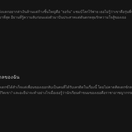
งแตกอยากล่าเงินล้านแต่ก้างชิ้นใหญ่คือ "ธอร์น" แชมป์โลกไร้พ่าย เธอไม่รู้ว่าเขาคือรุ่นพี่
้าขาที่สุด อีธานที่รู้ความลับก่อนแฝงตัวมาปั่นประสาทแต่ดันตกหลุมรักความใจสู้ของเธอ
ตาลของฉัน
งเดกซ์ได้สำเร็จแต่เพื่อนของเธอกลับเป็นคนที่ได้รับเครดิตในเรื่องนี้ โดยไม่คาดคิดเดกซ์
่วยชีวิตเขา? และอะธีน่าจะทำอย่างไรเมื่อเธอรู้ว่านักเรียนทำขนมของเธอคือราชาอาชญากรร