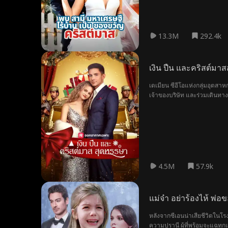
13.3M
292.4k
เงิน ปืน และคริสต์มา
เดเมียน ซีอีโอแห่งกลุ่มอุตสา
เจ้าของบริษัท และร่วมเดินทา
พลิกเกมได้อย่างเหนือชั้น และ
4.5M
57.9k
แม่จ๋า อย่าร้องไห้ พ่
หลังจากซีเอนน่าเสียชีวิตในโร
ความปรานี ผู้ที่พร้อมจะแฉทุก