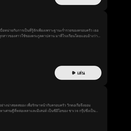
ลีย์เบื่อหน่ายกับการเป็นที่รู้จักเพียงเพราะฐานะร่ำรวยของครอบครัว เธอ
ธิส ลูกสาวของสาวใช้ของตระกูลคาปลาน มาที่โรงเรียนโดยแอบอ้างว่า
ตัวเองอยู่อันดับล่างสุด ถูกกลั่นแกล้งและล้อเลียน แต่แผนของเธอ
ต่ขึ้นสู่จุดสูงสุดของสังคมอย่างรวดเร็ว ขณะที่เฮลีย์กลับอยู่ที่
เล่น
ย่างน่าสยดสยอง เพื่อรักษาหน้ากับครอบครัว วิกตอเรียจึงยอม
ศรษฐีที่หล่อเหลาและมีเสน่ห์ เป็นซีอีโอของ ซาเวจ กรุ๊ปซึ่งเป็น
่หยิ่งผยองของเธอ ครั้งนี้ เธอตั้งใจที่จะทวงศักดิ์ศรีที่เธอสูญเสียไป