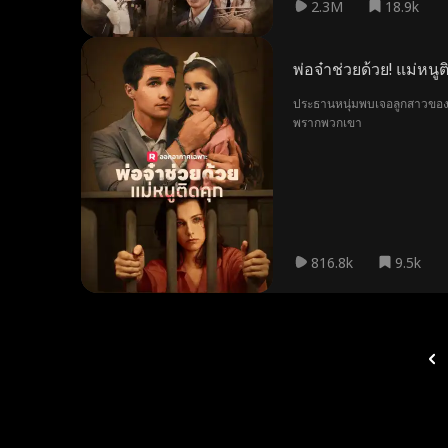
2.3M
18.9k
พ่อจ๋าช่วยด้วย! แม่หนูต
ประธานหนุ่มพบเจอลูกสาวของต
พรากพวกเขา
816.8k
9.5k