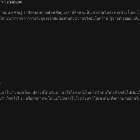
อกกี้สุดฮอต
ทมหาเศรษฐี รามิลทุ่มเททุกอย่างเพื่อดูแลสามีที่กลายเป็นเจ้าชายนิทรา และช่วยให้เขาได้
บโศกนาฏกรรมจากการแท้งลูก เธอกลับต้องพบกับความจริงอันโหดร้าย: ผู้ชายที่เธอยอมเสีย
ย
่นขึ้นมาในร่างของเด็กม.ปลายที่โดนรังแก เขาใช้โอกาสนี้เป็นการเริ่มต้นใหม่เพื่อกลับไป
สำเร็จหรือไม่... หรือสุดท้ายจะโดนแก๊งนักเลงในโรงเรียนทำให้เขาต้องทิ้งความฝันอีกครั้ง