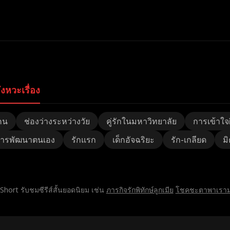
ังหวะเรื่อง
คน
ช่องว่างระหว่างวัย
คู่รักในมหาวิทยาลัย
การเข้าใจผ
ารพัฒนาตนเอง
รักแรก
เด็กอัจฉริยะ
รัก-เกลียด
ม
lShort รับชมซีรีส์สั้นยอดนิยม เช่น
ภารกิจรักพิทักษ์ลูกเมีย
โชคชะตาพาเรามาเ