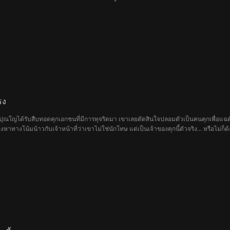
รง
ุณโญได้รับสืบทอดคุกเอกชนที่มีการทุจริตมา เขาเลยตัดสินใจปลอมตัวเป็นคนคุกเพื่อแฉตัวผู้
างโน้มน้าวกับเจ้าหน้าที่ว่าเขาไม่ใช่นักโทษ แต่เป็นเจ้าของคุกนี้ตัวจริง... หรือไม่ก็ต
ราที่ถูกขยายโทษจำคุกอย่างไม่เป็นธรรม และแพทย์หญิงแสนสวยที่ติดร่างแหไปด้วย จอมท