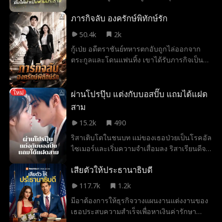
เติบโตขึ้นและความสัมพันธ์ของพวกเขาก็เบ่ง
หนังคาเขา! สู่การแต่งงานสายฟ้าแลบใน
ภารกิจลับ องครักษ์พิทักษ์รัก
บานตามกาลเวลา
คฤหาสน์หรู จากคู่สัญญาที่ขีดเส้นกั้น กลับ
กลายเป็นเกมรุกฆาตหัวใจ ท่ามกลางการหยั่ง
50.4k
2k
เชิงสุดเร่าร้อนที่เปลี่ยนเจ้านายมาดนิ่งให้กลาย
กู้เป่ย อดีตราชันย์ทหารตกอับถูกไล่ออกจาก
เป็นคนคลั่งรักที่พร้อมปกป้องเธอเพียงผู้เดียว
ตระกูลและโดนแฟนทิ้ง เขาได้รับภารกิจเป็น
บอดี้การ์ดปกป้อง "หลินซีเสวี่ย" ประธานสาวผู้
ถือโปรเจกต์ลับระดับโลกจากองค์กรร้าย เขา
ต้องซ่อนตัวตน ปกป้องเธอจากคนทรยศ และ
ผ่านโปรปุ๊บ แต่งกับบอสปั๊บ แถมได้แฝด
ใหม่
สยบศัตรูเพื่อคว้าหัวใจเธอมาครอง
สาม
15.2k
490
ริสาเติบโตในชนบท แม่ของเธอป่วยเป็นโรคอัล
ไซเมอร์และเริ่มความจำเสื่อมลง ริสาเรียนดีจน
สอบติดสาขาการเงินของมหาวิทยาลัยชั้นนำ
เสียตัวให้ประธานาธิบดี
หวังให้แม่มีชีวิตที่ดีขึ้น ทว่าโลกความจริงกลับ
โหดร้าย เธอถูกบีบคั้นในที่ทำงานเพราะไม่มี
117.7k
1.2k
เส้นสายทำให้ผ่านโปรยาก ในตอนที่ชีวิตกำลัง
มีอาต้องการให้ธุรกิจวางแผนงานแต่งงานของ
ย่ำแย่และแม่กำลังจะลืมเธอ ริสาดันไปมีอะไร
เธอประสบความสำเร็จเพื่อหาเงินค่ารักษา
กับภาคิน พิชญ์เดชาที่ถูกวางยาและได้รับแจ้ง