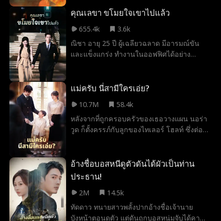
กลับมาเพื่อยกเลิกการหมั้นเช่นกัน แต่คู่หมั้นคน
นั้นของเขากลับเป็นพิมดาว พิมดาวอยากทวง
คุณเลขา ขโมยใจเขาไปแล้ว
คืนบริษัทจึงต้องทำให้ธีทัตตกลงหมั้นกับเธอ ทั้ง
655.4k
3.6k
สองไม่รู้ตัวตนที่แท้จริงของกันและกัน จึงคลาด
ณิชา อายุ 25 ปี ผู้เฉลียวฉลาด มีอารมณ์ขัน
กันไปมาหลายครั้ง สุดท้ายความจริงเปิดเผย
และแข็งแกร่ง ทำงานในออฟฟิศได้อย่าง
คลายความเข้าใจผิดกัน และได้ลงเอยกันอย่าง
คล่องแคล่ว เป็นเลขาคนสำคัญของประธานธีร
มีความสุข
เดช เมื่อเผชิญทั้งรักเก่าที่กลับมารบกวน และ
แรงกดดันจากครอบครัว ความในใจของ
แม่ครับ นี่สามีใครเอ่ย?
ประธานธีรเดชที่ซ่อนอยู่ภายใต้ท่าทางเย็นชาก็
10.7M
58.4k
ค่อย ๆ เผยออกมา ท่ามกลางวังวนของหน้าที่
หลังจากที่ถูกครอบครัวของเธอวางแผน นอร่า
การงานและความรัก เลขาณิชาเลือกเส้นทาง
วูด ก็ตั้งครรภ์กับลูกของไทเลอร์ โฮลท์ ซึ่งต่อมา
ความสุขของตัวเองอย่างกล้าหาญ
ถูกตั้งชื่อว่าไบรอัน น่าเสียดายที่เมื่อไบรอันอายุ
ห้าขวบ เขาถูกวินิจฉัยว่าเป็นมะเร็งเม็ดเลือด
ขาว เพื่อหาเงินมาจ่ายค่ารักษาพยาบาล นอร่า
อ้างชื่อบอสหนีดูตัวดันได้ผัวเป็นท่าน
ตัดสินใจขายจี้หยกของครอบครัวที่ไทเลอร์เคย
ประธาน!
ให้เธอ ทำให้ครอบครัวโฮลท์เริ่มค้นหาไบรอัน
2M
14.5k
ทั่วเมือง ขณะเดียวกัน นอร่าก็เข้าทำงานที่
Holt Group ในตำแหน่งเลขาของไทเลอร์ เมื่อ
ทัดดาว ทนายสาวพลั้งปากอ้างชื่อเจ้านาย
พวกเขาทำงานใกล้ชิดกัน ความรู้สึกที่มีต่อกันก็
บังหน้าตอนดูตัว แต่ดันถูกบอสหนุ่มจับได้คา