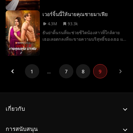
พยาบาลของน้องสาว แต่เมื่อเธอตกหลุมรักเจ้า
ว่าผ่านโปร เธอเกลียดตัวเองที่เอาตัวเข้าแลกจึง
บ่าวซึ่งเป็นผู้สมัครชิงตำแหน่งประธานาธิบดี
พยายามหลบหน้าภาคิน พิชญ์เดชาที่บริษัท แต่
อย่างเอลี่ ธอร์น เธอจะต้องจัดการกับช่อดอกไม้
เวอร์จิ้นนี้ให้นายคุณชายมาเฟีย
ยิ่งหนีก็ยิ่งพัวพัน จนเมื่อรู้ว่าริสาท้องได้สอง
และอารมณ์ต่างๆ เพื่อไม่ให้หัวใจและอาชีพของ
เดือน ภาคิน พิชญ์เดชาก็พาเธอกลับบ้านและ
4.3M
93.3k
เธอพังทลาย
เปิดโหมดคลั่งรักภรรยาทันที
ธันย่าดิ้นรนที่จะช่วยชีวิตน้องสาวที่ใกล้ตาย
เธอเลยตกลงที่จะขายความบริสุทธิ์ของเธอ แต่
สุดท้ายกลับถูกชายที่อันตรายที่สุดในแก๊งมาเฟีย
มาครอบครองตัวไป เธอจะเชื่อใจชายที่ใช้เงิน
ซื้อความรักของเธอได้ไหม… หรือการเชื่อใจ
เขาจะต้องแลกด้วยอะไรบางอย่าง
1
...
7
8
9
เกี่ยวกับ
การสนับสนุน