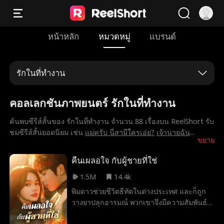
หน้าหลัก
หมวดหมู่
แบรนด์
รักในที่ทำงาน
คอลเลกชันภาพยนตร์ รักในที่ทำงาน
ค้นพบซีรีส์สั้นของ รักในที่ทำงาน จำนวน 88 เรื่องบน ReelShort รับ
ชมซีรีส์สั้นยอดนิยม เช่น
แม่ครับ นี่สามีใครเอ่ย?
เจ้านายฉัน
...
ขยาย
คืนเผลอใจ กับผู้ชายที่ใช่
1.5M
14.4k
พิมดาวช่วยชีวิตธีทัตในต่างประเทศ และก็ถูก
วางยาปลุกอารมณ์ พวกเขาจึงมีความสัมพันธ์
กันโดยไม่คาดคิด หลังเธอกลับประเทศ ธีทัตก็