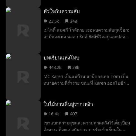
หลังให้กับอดีตและเลือกรีอาน่า หญิงสาวที่สงบ
สุขที่เขาเชื่อว่าไม่เคยพบ แต่สิ่งที่เฟลิเป้ไม่รู้คือ
หัวใจกับความลับ
หญิงลึกลับคนนี้ไม่ใช่คนแปลกหน้าเลย พวกเขา
23.5k
348
เคยมีความทรงจำวัยเด็กที่งดงามและถูกลืมไป
เมโลดี้ แมคกี ใกล้ตาย เธอพบความลับสุดช็อก:
แล้ว
สามีของเธอ พอล บริกส์ ยังมีชีวิตอยู่และปลอม
ตัวเป็นน้องชายฝาแฝด เบซิล ขณะอาศัยอยู่กับ
ภรรยาของเบซิล! เมื่อได้รับโอกาสครั้งที่สอง
เมโลดี้มุ่งมั่นที่จะแก้แค้น
บทเรียนแห่งโทษ
448.2k
38k
MC Karen เป็นแม่บ้าน สามีของเธอ Tom เป็น
ทนายความที่ร่ำรวย ขณะที่ Karen ออกไปข้าง
นอก บ้านของเธอเกิดไฟไหม้และ Anna ลูกสาว
วัยห้าขวบของพวกเขาตกลงมาเสียชีวิต Merry
ผู้มีจิตใจดีไปกับรถดับเพลิงเพื่อพา Anna ไปโรง
ใบไม้หวนคืนสู่รากเหง้า
พยาบาล โดยมี Bob หัวหน้าหน่วยดับเพลิงขับ
16.4k
407
พวกเขาต้องพา Anna ไปห้องฉุกเฉินเพื่อผ่าตัด
เขาแบกความสุขและความคาดหวังไว้เต็มเปี่ยม
โดยเร็วที่สุด รถดับเพลิงชนกับรถของ Karen
ตั้งตารอที่จะแบ่งปันข่าวการรับเข้าเรียนใน
ขณะที่เธอกำลังกลับจากการนอกใจสามี เธอ