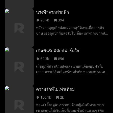
โรงเรียน Ivy League ที่มีชื่อเสียงในสหรัฐฯ
เรียกร้องให้พวกเขาขอโทษและจ่ายค่าเสียหาย
สถาบันที่มีชื่อเสียงนี้เป็นจุดเริ่มต้นของความฝัน
ทำให้เสียเวลา Merry และ Eve เจ้าหน้าที่
ทางการศึกษาและเป็นรางวัลสำหรับความ
นางฟ้าจากฟากฟ้า
พยาบาล รวมถึงคนที่ผ่านไปมา พยายามให้เธอ
พยายามของเขา แต่เมื่อเขาเปิดประตูด้วยความ
หลีกทาง Karen ไม่ยอม โดยไม่รู้ว่ารถดับเพลิง
20.7k
394
หวัง เขากลับพบกับความหนักหน่วงที่ไม่คาดคิด
กำลังพยายามช่วยลูกสาวของเธอเอง
หลังจากสูญเสียพ่อแม่จากอุบัติเหตุเมื่ออายุห้า
และความวุ่นวายที่ผิดปกติ ผู้คนไม่ได้มาร่วม
ขวบ เธอถูกป้ากับลุงรับไปเลี้ยง แต่พวกเขากลับ
ยินดีกับความสำเร็จของเขา แต่รวมตัวกัน
ปฏิบัติต่อเธอไม่ดี เมื่ออายุสิบแปด เธอช่วยผู้
เพราะเหตุการณ์ที่เกิดขึ้นอย่างกะทันหันและน่า
หญิงคนหนึ่งที่กลายเป็นแม่ของมหาเศรษฐี เขา
เศร้าใจ
จึงเสนอรับเธอเป็นบุตรบุญธรรม เพื่อลองใจเธอ
เดิมพันรักพิทักษ์ฟาร์มใจ
ลูกทั้งสามของเขาปิดบังตัวตน แต่สุดท้ายพวก
62.3k
856
เขาก็ประทับใจในความเมตตาและความเข้ม
เมื่อถูกพี่สาวหักหลังและนายทุนจ้องฮุบฟาร์ม
แข็งของเธอ
เอวา คาวเกิร์ลเลือดร้อนจำต้องปะทะกับทะเล
ทายาทหนุ่มผู้มายึดที่ดิน ทว่าความขัดแย้งกลับ
จุดประกายปรารถนา เขาเดิมพันด้วยการ
ปกป้องเธอและมรดกพ่อ เปลี่ยนศัตรูคู่อาฆาต
ความรักที่ไม่เท่าเทียม
ให้กลายเป็นคนรัก จนเปลี่ยนโลกของทั้งคู่ไป
106.1k
2k
ตลอดกาล
พ่อแม่เลี้ยงดูฉันราวกับเจ้าหญิงในนิทาน พวก
เขาลงทุนใช้เงินเก็บทั้งหมดซื้อบ้านสวยๆ เพียง