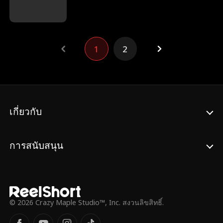
เพื่อให้ฉันมีสภาพแวดล้อมที่ดีในการเติบโต ต่อ
มา น้องสาวก็มาอยู่ในท้องแม่โดยไม่ได้ตั้งใจ
พวกเขาลูบหัวฉันแล้วพูดว่า “ขอโทษนะที่รัก ไม่
ได้ต้องการแบ่งความรักที่มีให้ลูกนะ แค่อยาก
1
2
ให้มีคนมาเล่นกับลูกมากขึ้นในอนาคต” แต่แล้ว
พวกเขากลับเอาฉันวัยห้าขวบล็อกไว้ในตู้เย็น
กำลังสูง เพียงเพราะฉันปรับแอร์ลงหนึ่งองศา
เพื่อดูแลน้อง พวกเขาคอยปลอบโยนไถ่ถามว่า
น้องเป็นอย่างไร แต่กลับลืมฉันอย่างสิ้นเชิง
พวกเขาคิดผิดไปเองว่าฆ่าฉันด้วยมือตัวเอง
เกี่ยวกับ
และทุกวันก็สำนึกผิดต่อหน้าภาพถ่ายของฉัน
จนกระทั่งวันหนึ่งที่พวกเขาพบว่ายืนอยู่ต่อหน้า
พวกเขาอย่างปลอดภัย กลายเป็นว่าตั้งแต่ฉันถูก
การสนับสนุน
ขังในตู้เย็นใหม่ๆ ก็มีคนคนหนึ่งช่วยฉันออกมา
แล้ว เหตุผลเดียวก็คือเพื่อให้พ่อแม่ได้ตระหนัก
ถึงความลำเอียงและการทำร้ายร่างกายของ
พวกเขา หลังจากพ่อแม่รับรู้ถึงความผิดของตัว
เองแล้ว พวกเขาพยายามทุกวิธีเพื่อชดเชยให้
© 2026 Crazy Maple Studio™, Inc. สงวนลิขสิทธิ์.
ฉัน แต่ฉันเลือกที่จะไม่ให้อภัยอีกต่อไป