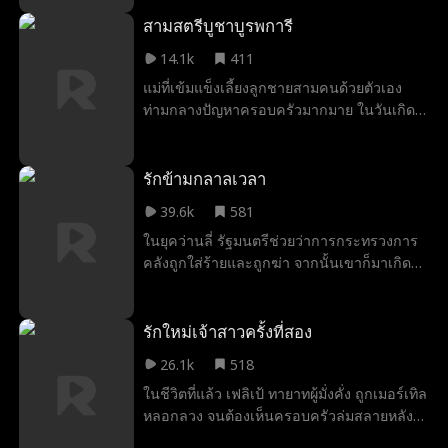
โรงเรียนเมื่อพยายามชวนเจมี่ ดอนเนอร์ เพื่อน
รักในวัยเด็กและเพื่อนบ้านของเธอออกเดท
สามสตรีบูชาบูรพการี
จากนั้นเธอก็ถูกจับคู่กับเขาเพื่อทำโปรเจ็กต์ร่วม
14.1k
411
กันในชั้นเรียน และสุดท้ายเพื่อให้ทุกอย่างดีขึ้น
แม่ที่เข้มแข็งเลี้ยงลูกชายสามคนด้วยตัวเอง
เธอถูกบังคับให้ไปอยู่กับเขาเมื่อบ้านของเขาถูก
ท่ามกลางปัญหาครอบครัวมากมาย ในวันเกิด
ไฟไหม้และเขาย้ายเข้ามาอยู่ในห้องของเธอ!
ครบรอบ 70 ปีของพ่อ ลูกชายแต่ละคนมอบ
แต่ตอนนี้ แฟนเก่าสุดเพี้ยนของเจมี่กำลัง
ของขวัญพิเศษ ความขัดแย้งและความเข้าใจ
พยายามทำให้ชีวิตของพวกเขาตกต่ำ สิ่งเดียวที่
ผิดในครอบครัวก่อให้เกิดความตึงเครียด แต่
รักข้ามกลาลเวลา
จะช่วยพวกเขาไว้ได้คือ...การเปลี่ยนเด็ก
สุดท้ายความจริงก็เปิดเผย ชี้ให้เห็นถึงคุณค่า
ประหลาดในโรงเรียนให้กลายเป็นสาวที่ฮอต
39.6k
581
ของความสัมพันธ์ทางอารมณ์และความรักใน
ที่สุดในโรงเรียน!
ในยุคว่านลี่ รัฐมนตรีช่วยว่าการกระทรวงการ
ครอบครัว
คลังถูกใส่ร้ายและถูกฆ่า จากนั้นเขาก็มาเกิด
ใหม่ในโลกปัจจุบัน เขาเรียนรู้ที่จะใช้ชีวิตใน
สังคมสมัยใหม่ ตกหลุมรักผู้หญิงคนหนึ่ง และ
พยายามช่วยตัวเองในอดีต
รักใหม่เจ้าสาวครั้งที่สอง
26.1k
518
ในชีวิตที่แล้ว เฟลิเป้ ทายาทผู้มั่งคั่ง ถูกเมอร์เทิล
หลอกลวง จนต้องเห็นครอบครัวล่มสลายหลัง
แต่งงาน เกิดใหม่พร้อมโอกาสครั้งที่สอง เขาหัน